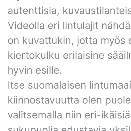
autenttisia, kuvaustilanteis
Videolla eri lintulajit näh
on kuvattukin, jotta myös
kiertokulku erilaisine sää
hyvin esille.
Itse suomalaisen lintumaa
kiinnostavuutta olen puole
valitsemalla niin eri-ikäi
sukupuolia edustavia yksilö