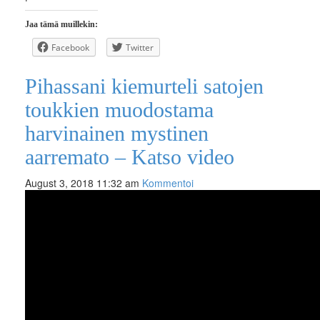
Jaa tämä muillekin:
Facebook
Twitter
Pihassani kiemurteli satojen
toukkien muodostama
harvinainen mystinen
aarremato – Katso video
August 3, 2018 11:32 am
Kommentoi