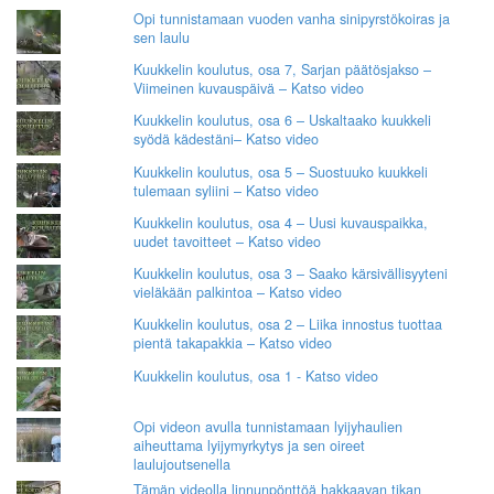
Opi tunnistamaan vuoden vanha sinipyrstökoiras ja
sen laulu
Kuukkelin koulutus, osa 7, Sarjan päätösjakso –
Viimeinen kuvauspäivä – Katso video
Kuukkelin koulutus, osa 6 – Uskaltaako kuukkeli
syödä kädestäni– Katso video
Kuukkelin koulutus, osa 5 – Suostuuko kuukkeli
tulemaan syliini – Katso video
Kuukkelin koulutus, osa 4 – Uusi kuvauspaikka,
uudet tavoitteet – Katso video
Kuukkelin koulutus, osa 3 – Saako kärsivällisyyteni
vieläkään palkintoa – Katso video
Kuukkelin koulutus, osa 2 – Liika innostus tuottaa
pientä takapakkia – Katso video
Kuukkelin koulutus, osa 1 - Katso video
Opi videon avulla tunnistamaan lyijyhaulien
aiheuttama lyijymyrkytys ja sen oireet
laulujoutsenella
Tämän videolla linnunpönttöä hakkaavan tikan