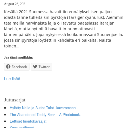
August 26, 2021
Kesällä 2021 Suomessa havaittiin ennätyksellisen paljon
idästä tänne tulleita sinipyrstöjä (Tarsiger cyanurus). Aiemmin
tätä meillä harvinaista lajia oli tavattu pääasiassa itärajan
lähellä, mutta nyt niitä havaittiin huomattavasti
lännempänäkin. Jopa nykyisessä kotikunnassani Suonenjoella,
jossa sinipyrstöjä löydettiin kahdelta eri paikalta. Näistä
toinen…
Jaa tämä muillekin:
Facebook
Twitter
Lue lisää...
Juttusarjat
Hylätty Nalle ja Autiot Talot- kuvaromaani.
The Abandoned Teddy Bear – A Photobook.
Eettiset luontokuvaajat
Kuvausvälineet