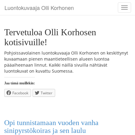
Luontokuvaaja Olli Korhonen
Toggl
navig
Tervetuloa Olli Korhosen
kotisivuille!
Pohjoissavolainen luontokuvaaja Olli Korhonen on keskittynyt
kuvaamaan pienen maantieteellisen alueen luontoa
pääaiheenaan linnut. Kaikki näillä sivuilla nähtävät
luontokuvat on kuvattu Suomessa.
Jaa tämä muillekin:
Facebook
Twitter
Opi tunnistamaan vuoden vanha
sinipyrstökoiras ja sen laulu