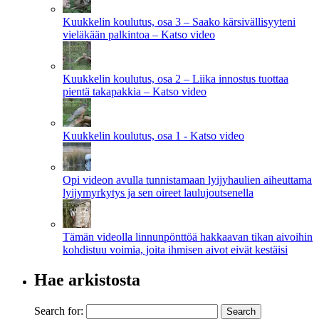
Kuukkelin koulutus, osa 3 – Saako kärsivällisyyteni
vieläkään palkintoa – Katso video
Kuukkelin koulutus, osa 2 – Liika innostus tuottaa
pientä takapakkia – Katso video
Kuukkelin koulutus, osa 1 - Katso video
Opi videon avulla tunnistamaan lyijyhaulien aiheuttama
lyijymyrkytys ja sen oireet laulujoutsenella
Tämän videolla linnunpönttöä hakkaavan tikan aivoihin
kohdistuu voimia, joita ihmisen aivot eivät kestäisi
Hae arkistosta
Search for: