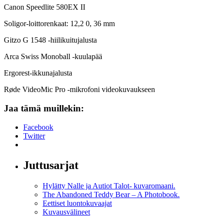
Canon Speedlite 580EX II
Soligor-loittorenkaat: 12,2 0, 36 mm
Gitzo G 1548 -hiilikuitujalusta
Arca Swiss Monoball -kuulapää
Ergorest-ikkunajalusta
Røde VideoMic Pro -mikrofoni videokuvaukseen
Jaa tämä muillekin:
Facebook
Twitter
Juttusarjat
Hylätty Nalle ja Autiot Talot- kuvaromaani.
The Abandoned Teddy Bear – A Photobook.
Eettiset luontokuvaajat
Kuvausvälineet