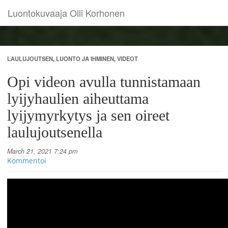
Luontokuvaaja Olli Korhonen
LAULUJOUTSEN
,
LUONTO JA IHMINEN
,
VIDEOT
Opi videon avulla tunnistamaan
lyijyhaulien aiheuttama
lyijymyrkytys ja sen oireet
laulujoutsenella
March 21, 2021 7:24 pm
Kommentoi