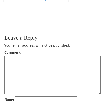
laulujoutsen on
silmästä – Katso
kaularengastettu
vielä hengissä –
video
laulujoutsen
Katso HD video
Tanskasta
Leave a Reply
Your email address will not be published.
Comment
Name