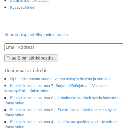
Eettiset luontokuvaajat
Kuvausvälineet
Seuraa blogiani Bloglovinin avulla
Email
Address
Tilaa Blogi sähköpostiisi.
Uusimmat artikkelit
Opi tunnistamaan vuoden vanha sinipyrstökoiras ja sen laulu
Kuukkelin koulutus, osa 7, Sarjan päätösjakso – Viimeinen
kuvauspäivä – Katso video
Kuukkelin koulutus, osa 6 – Uskaltaako kuukkeli syödä kädestäni–
Katso video
Kuukkelin koulutus, osa 5 – Suostuuko kuukkeli tulemaan syliini –
Katso video
Kuukkelin koulutus, osa 4 – Uusi kuvauspaikka, uudet tavoitteet –
Katso video