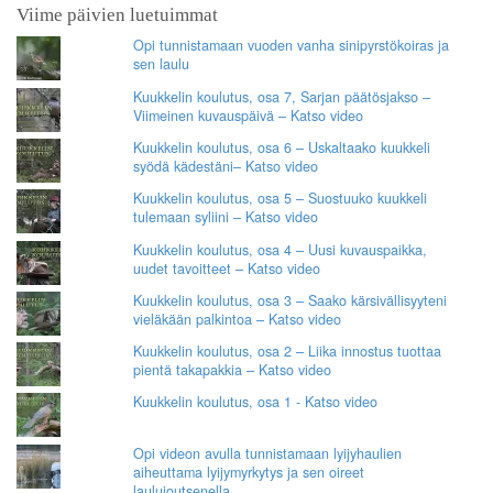
Viime päivien luetuimmat
Opi tunnistamaan vuoden vanha sinipyrstökoiras ja
sen laulu
Kuukkelin koulutus, osa 7, Sarjan päätösjakso –
Viimeinen kuvauspäivä – Katso video
Kuukkelin koulutus, osa 6 – Uskaltaako kuukkeli
syödä kädestäni– Katso video
Kuukkelin koulutus, osa 5 – Suostuuko kuukkeli
tulemaan syliini – Katso video
Kuukkelin koulutus, osa 4 – Uusi kuvauspaikka,
uudet tavoitteet – Katso video
Kuukkelin koulutus, osa 3 – Saako kärsivällisyyteni
vieläkään palkintoa – Katso video
Kuukkelin koulutus, osa 2 – Liika innostus tuottaa
pientä takapakkia – Katso video
Kuukkelin koulutus, osa 1 - Katso video
Opi videon avulla tunnistamaan lyijyhaulien
aiheuttama lyijymyrkytys ja sen oireet
laulujoutsenella