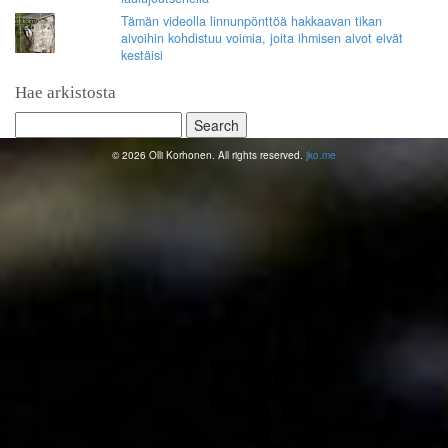
Tämän videolla linnunpönttöä hakkaavan tikan
aivoihin kohdistuu voimia, joita ihmisen aivot eivät
kestäisi
Hae arkistosta
Search
for:
© 2026 Olli Korhonen. All rights reserved.
jko.me