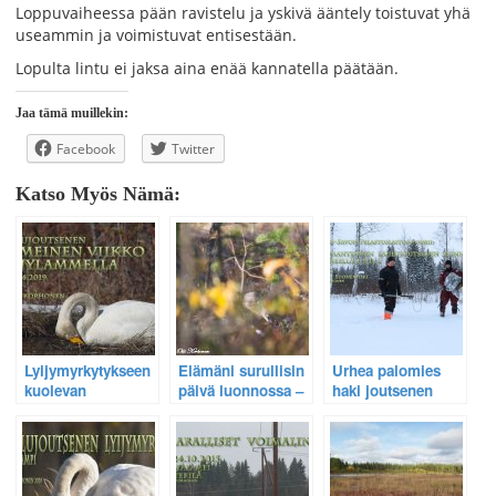
Loppuvaiheessa pään ravistelu ja yskivä ääntely toistuvat yhä
useammin ja voimistuvat entisestään.
Lopulta lintu ei jaksa aina enää kannatella päätään.
Jaa tämä muillekin:
Facebook
Twitter
Katso Myös Nämä:
Lyijymyrkytykseen
Elämäni surullisin
Urhea palomies
kuolevan
päivä luonnossa –
haki joutsenen
laulujoutsenen
Kaksi
keskeltä jäätynyttä
viimeinen
lyijymyrkytyksen
jokea – Katso
elinviikko videolla
uhria lisää
tapahtuma
Onkilammella
videolta.