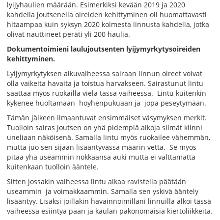
lyijyhaulien määrään. Esimerkiksi kevään 2019 ja 2020
kahdella joutsenella oireiden kehittyminen oli huomattavasti
hitaampaa kuin syksyn 2020 kolmesta linnusta kahdella, jotka
olivat nauttineet peräti yli 200 haulia.
Dokumentoimieni laulujoutsenten lyijymyrkytysoireiden
kehittyminen.
Lyijymyrkytyksen alkuvaiheessa sairaan linnun oireet voivat
olla vaikeita havaita ja toistua harvakseen. Sairastunut lintu
saattaa myös ruokailla vielä tässä vaiheessa. Lintu kuitenkin
kykenee huoltamaan höyhenpukuaan ja jopa peseytymään.
Tämän jälkeen ilmaantuvat ensimmäiset väsymyksen merkit.
Tuolloin sairas joutsen on yhä pidempiä aikoja silmät kiinni
uneliaan näköisenä. Samalla lintu myös ruokailee vähemmän,
mutta juo sen sijaan lisääntyvässä määrin vettä. Se myös
pitää yhä useammin nokkaansa auki mutta ei välttämättä
kuitenkaan tuolloin ääntele.
Sitten jossakin vaiheessa lintu alkaa ravistella päätään
useammin ja voimakkaammin. Samalla sen yskivä ääntely
lisääntyy. Lisäksi joillakin havainnoimillani linnuilla alkoi tässä
vaiheessa esiintyä pään ja kaulan pakonomaisia kiertoliikkeitä.