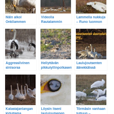
Näin alkoi
Videolla
Lammella nukkuja
Onkilammen
Rautalammin
– Runo luonnon
neljän joutsenen
Vesterilän
rauhassa
kuolemaan tänä
vaaralliset
lepäävästä
vuonna johtanut
sähkölangat ja
laulujoutsenesta
lyijymyrkytystragedia
loukkaantuneen
laulujoutsenen
iltakävely
Aggressiivinen
Hellyttävän
Laulujoutsenten
sinisorsa
pikkutyllinpoikasen
äänekkäissä
pelästyttää
horjuvat
kuoroharjoituksissa
laulujoutsenen ja
ensiaskeleet –
on menoa ja
kanadanhanhet
Katso video
meininkiä
Kalastajanlangan
Löysin itseni
Törmäsin vanhaan
kiduttama
laulujoutsenen
tuttuun –