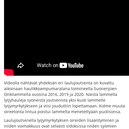
Videolla nähtävät yhdeksän eri laulujoutsenta on kuvattu
aikoinaan haulikkoampumaratana toimineella Suonenjoen
Onkilammella vuosina 2016, 2019 ja 2020. Näistä lammella
lyijyhauleja syöneistä joutsenista yksi kuoli lammelle
lyijymyrkytykseen ja viisi jouduttiin lopettamaan. Kolme muuta
oireetonta lintua poistui lammelta menetettyään puolisonsa.
Laulujoutsenella lyijymyrkytyksen oireiden lisääntyminen ja
niiden voimakkuus ovat selvästi sidoksissa niiden syömien