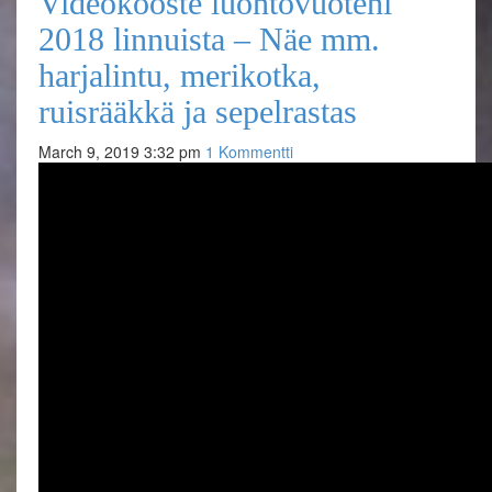
Videokooste luontovuoteni
2018 linnuista – Näe mm.
harjalintu, merikotka,
ruisrääkkä ja sepelrastas
March 9, 2019 3:32 pm
1 Kommentti