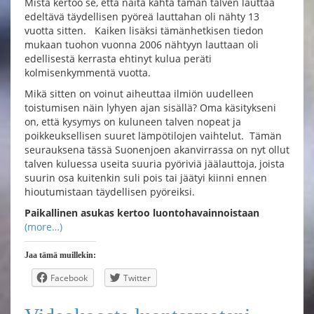
Mistä kertoo se, että näitä kahta tämän talven lauttaa
edeltävä täydellisen pyöreä lauttahan oli nähty 13
vuotta sitten. Kaiken lisäksi tämänhetkisen tiedon
mukaan tuohon vuonna 2006 nähtyyn lauttaan oli
edellisestä kerrasta ehtinyt kulua peräti
kolmisenkymmentä vuotta.
Mikä sitten on voinut aiheuttaa ilmiön uudelleen
toistumisen näin lyhyen ajan sisällä? Oma käsitykseni
on, että kysymys on kuluneen talven nopeat ja
poikkeuksellisen suuret lämpötilojen vaihtelut. Tämän
seurauksena tässä Suonenjoen akanvirrassa on nyt ollut
talven kuluessa useita suuria pyöriviä jäälauttoja, joista
suurin osa kuitenkin suli pois tai jäätyi kiinni ennen
hioutumistaan täydellisen pyöreiksi.
Paikallinen asukas kertoo luontohavainnoistaan
(more…)
Jaa tämä muillekin:
Facebook
Twitter