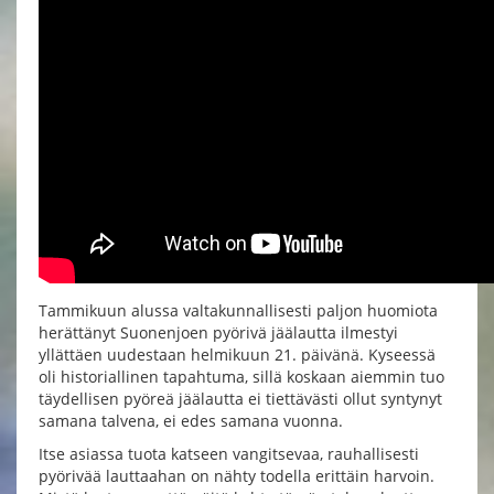
Tammikuun alussa valtakunnallisesti paljon huomiota
herättänyt Suonenjoen pyörivä jäälautta ilmestyi
yllättäen uudestaan helmikuun 21. päivänä. Kyseessä
oli historiallinen tapahtuma, sillä koskaan aiemmin tuo
täydellisen pyöreä jäälautta ei tiettävästi ollut syntynyt
samana talvena, ei edes samana vuonna.
Itse asiassa tuota katseen vangitsevaa, rauhallisesti
pyörivää lauttaahan on nähty todella erittäin harvoin.