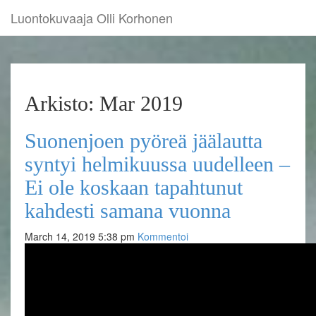
Luontokuvaaja Olli Korhonen
Arkisto: Mar 2019
Suonenjoen pyöreä jäälautta
syntyi helmikuussa uudelleen –
Ei ole koskaan tapahtunut
kahdesti samana vuonna
March 14, 2019 5:38 pm
Kommentoi