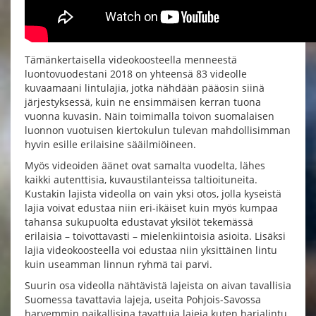
Tämänkertaisella videokoosteella menneestä
luontovuodestani 2018 on yhteensä 83 videolle
kuvaamaani lintulajia, jotka nähdään pääosin siinä
järjestyksessä, kuin ne ensimmäisen kerran tuona
vuonna kuvasin. Näin toimimalla toivon suomalaisen
luonnon vuotuisen kiertokulun tulevan mahdollisimman
hyvin esille erilaisine sääilmiöineen.
Myös videoiden äänet ovat samalta vuodelta, lähes
kaikki autenttisia, kuvaustilanteissa taltioituneita.
Kustakin lajista videolla on vain yksi otos, jolla kyseistä
lajia voivat edustaa niin eri-ikäiset kuin myös kumpaa
tahansa sukupuolta edustavat yksilöt tekemässä
erilaisia – toivottavasti – mielenkiintoisia asioita. Lisäksi
lajia videokoosteella voi edustaa niin yksittäinen lintu
kuin useamman linnun ryhmä tai parvi.
Suurin osa videolla nähtävistä lajeista on aivan tavallisia
Suomessa tavattavia lajeja, useita Pohjois-Savossa
harvemmin paikallisina tavattuja lajeja kuten harjalintu,