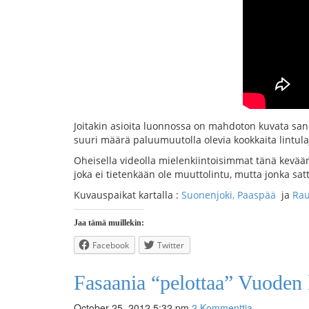
Joitakin asioita luonnossa on mahdoton kuvata sanoin
suuri määrä paluumuutolla olevia kookkaita lintulaj
Oheisella videolla mielenkiintoisimmat tänä keväänä
joka ei tietenkään ole muuttolintu, mutta jonka s
Kuvauspaikat kartalla :
Suonenjoki, Paaspää
ja
Rau
Jaa tämä muillekin:
Facebook
Twitter
Fasaania “pelottaa” Vuoden 
October 25, 2012 5:32 pm
2 Kommenttia