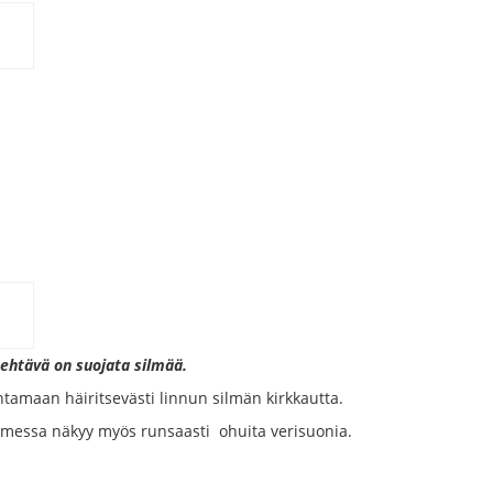
 tehtävä on suojata silmää.
tamaan häiritsevästi linnun silmän kirkkautta.
luomessa näkyy myös runsaasti ohuita verisuonia.