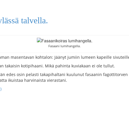
ässä talvella.
Fasaani lumihangella.
an masentavan kohtalon: Jäänyt jumiin lumeen kapeille sivuteille 
n takaisin kotipihaani. Mikä pahinta kuviakaan ei ole tullut.
vän edes osin pelasti takapihaltani kuulunut fasaanin fagottitorven 
atta ikuistaa harvinaista vierastani.
)