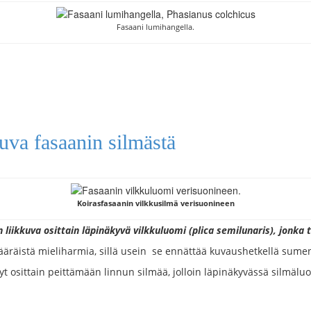
Fasaani lumihangella.
uva fasaanin silmästä
Koirasfasaanin vilkkusilmä verisuonineen
in liikkuva osittain läpinäkyvä vilkkuluomi (plica semilunaris), jonka
ääräistä mieliharmia, sillä usein se ennättää kuvaushetkellä sumen
nyt osittain peittämään linnun silmää, jolloin läpinäkyvässä silmä