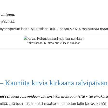
ltamiseen.
 päivästä.
yhenpuvun hoito, sillä siihen kuluu peräti 92.6 % mainitusta määr
Koirasfasaani huoltaa huolellisesti sulkiaan.
– Kauniita kuvia kirkaana talvipäivän
aiseen luontoon, voidaan olla hyvinkin montaa mieltä – tai ainakin 
miltä, että tuo riistalinnuksi maahamme tuodun lajin koiras on häke