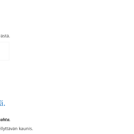
ästä.
ä.
kahta.
llyttävän kaunis.