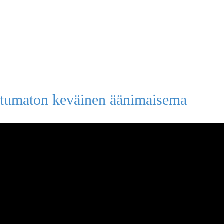
htumaton keväinen äänimaisema