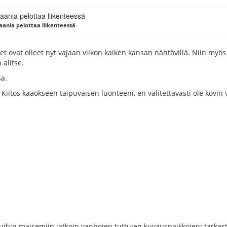
aania pelottaa liikenteessä
et ovat olleet nyt vajaan viikon kaiken kansan nähtävillä. Niin myö
alitse.
sa.
un. Kiitos kaaokseen taipuvaisen luonteeni, en valitettavasti ole kovi
ihin maisemiin jatkoin vanhojen tuttujen kuvauspaikkojeni tarkast