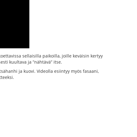
avissa sellaisilla paikoilla, joille keväisin kertyy
sti kuultava ja ”nähtävä” itse.
sähanhi ja kuovi. Videolla esiintyy myös fasaani,
teeksi.