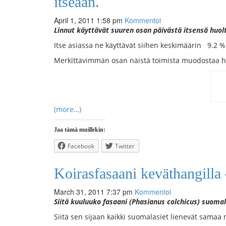
itseään.
April 1, 2011 1:58 pm
Kommentoi
Linnut käyttävät suuren osan päivästä itsensä huo
Itse asiassa ne käyttävät siihen keskimäärin 9.2 %
Merkittävimmän osan näistä toimista muodostaa hö
(more…)
Jaa tämä muillekin:
Facebook
Twitter
Koirasfasaani keväthangilla 
March 31, 2011 7:37 pm
Kommentoi
Siitä kuuluuko fasaani (Phasianus colchicus) suomal
Siitä sen sijaan kaikki suomalasiet lienevät samaa 