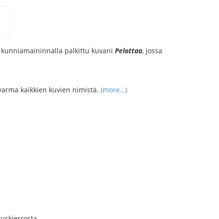
s kunniamaininnalla palkittu kuvani
Pelottaa
, jossa
n varma kaikkien kuvien nimistä.
(more…)
uskierrosta.