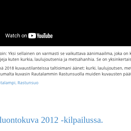
: Yksi sellainen on varmasti se vaikuttava äänimaailma, joka on koett
eja kuten kurkia, laulujoutsenia ja metsähanhia. Se on yksinkertaise
 2018 kuvaustilanteissa taltioimani äänet: kurki, laulujoutsen, met
attumalta kuvasin Rautalammin Rastunsuolla muiden kuvausten päät
talampi, Rastunsuo
luontokuva 2012 -kilpailussa.