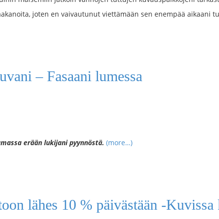
kaakanoita, joten en vaivautunut viettämään sen enempää aikaani tu
uvani – Fasaani lumessa
amassa erään lukijani pyynnöstä.
(more…)
ltoon lähes 10 % päivästään -Kuvissa 