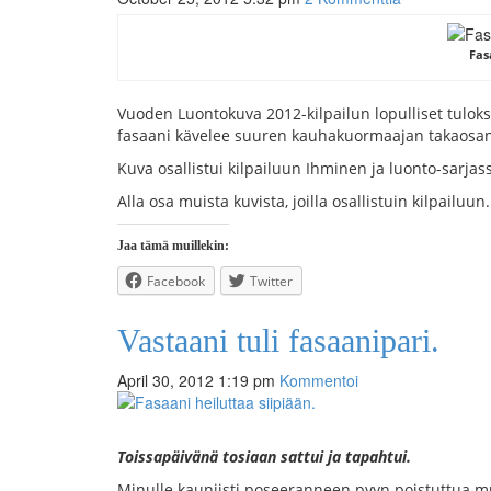
Fas
Vuoden Luontokuva 2012-kilpailun lopulliset tuloks
fasaani kävelee suuren kauhakuormaajan takaosan 
Kuva osallistui kilpailuun Ihminen ja luonto-sarjas
Alla osa muista kuvista, joilla osallistuin kilpailu
Jaa tämä muillekin:
Facebook
Twitter
Vastaani tuli fasaanipari.
April 30, 2012 1:19 pm
Kommentoi
Toissapäivänä tosiaan sattui ja tapahtui.
Minulle kauniisti poseeranneen pyyn poistuttua mu