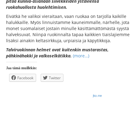
pitää kunnia-asianaan siivekkeiden ystäviensä
ruokahuollosta huolehtimisen.
Eivätkä he valikoi vieraitaan, vaan ruokaa on tarjolla kaikille
halukkaille. Myös linnuistamme kauneimmalle, närhelle, jota
monet suomalaiset jostain minulle käsittämättömästä syystä
halveksuvat. Niinpä ruokinnalta tapaa kaikkien tiaislajiemme
lisäksi ainakin keltasirkkuja, urpiaisia ja käpytikkoja.
Talviruokinnan helmet ovat kuitenkin mustarastas,
pähkinähakki ja valkoselkätikka.
(more…)
Jaa tämä muillekin:
Facebook
Twitter
© 2026 Olli Korhonen. All rights reserved.
jko.me