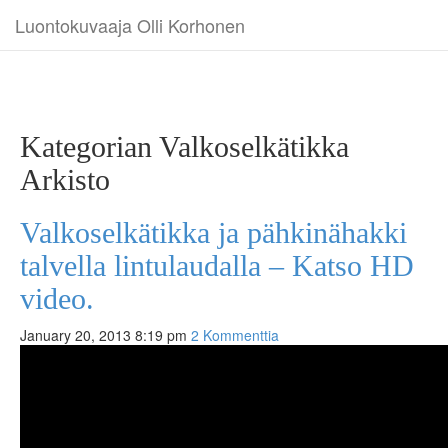
Luontokuvaaja Olli Korhonen
Kategorian Valkoselkätikka
Arkisto
Valkoselkätikka ja pähkinähakki
talvella lintulaudalla – Katso HD
video.
January 20, 2013 8:19 pm
2 Kommenttia