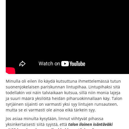
Minulla oli eilen ilo käydä kutsuttuna ihmettelemässä tutun
suonenjokelaisen pariskunnan lintupihaa. Lintupihaksi sitä
todellakin voi näin talviaikaan kutsua, sillä niin monia lajeja
ja suuri määrä yksilöitä heidän piharuokinnallaan käy. Talon
syrjäinen sijainti on varmasti yksi syy lintujen runsauteen,
mutta se ei varmasti ole ainoa eikä tärkein syy.
Jos asiaa minulta kysytään, linnut viihtyvät pihassa
yksinkertaisesti siitä syystä, että
talon iloinen isäntäväki