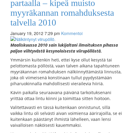
partaalla – kipeä muisto
myyräkannan romahduksesta
talvella 2010
January 19, 2012 7:29 pm
Kommentoi
Maaliskuussa 2010 sain lukijaltani ilmoituksen pihassa
paljon viihtyvästä kesynoloisesta viirupöllöstä.
Ymmärsin kuitenkin heti, ettei kyse ollut kesystä tai
pelottomasta pöllöstä, vaan talven aikana tapahtuneen
myyräkannan romahduksen nälkiinnyttämästä linnusta,
joka oli viimeisenä konstinaan tullut pyydystämään
piharuokinnalla mahdollisesti vierailevia hiiriä.
Kävin paikalla seuraavana päivänä tarkoituksenani
yrittää ottaa lintu kiinni ja toimittaa sitten hoitoon.
Valitettavasti en tässä kuitenkaan onnistunut, sillä
vaikka lintu oli selvästi aivan voimiensa äärirajoilla, se ei
kuitenkaan päästänyt ihmistä lähelleen, vaan lensi
vaivalloisen näköisesti kauemmaksi.