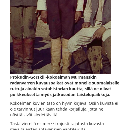
Prokudin-Gorskii -kokoelman Murmanskin
radanvarren kuvauspaikat ovat monelle suomalaiselle
tuttuja ainakin sotahistorian kautta, sillä ne olivat
poikkeuksetta myös jatkosodan taistelupaikkoja.
Kokoelman kuvien taso on hyvin kirjava. Osiin kuvista ei
ole tarvinnut juurikaan tehdä korjailuja, jotta ne
näyttäisivät siedettäviltä.
Tästä vierellä esimerkki rajusti rajatusta kuvasta
itävaltalaisten sotavankien vankileiriltä.