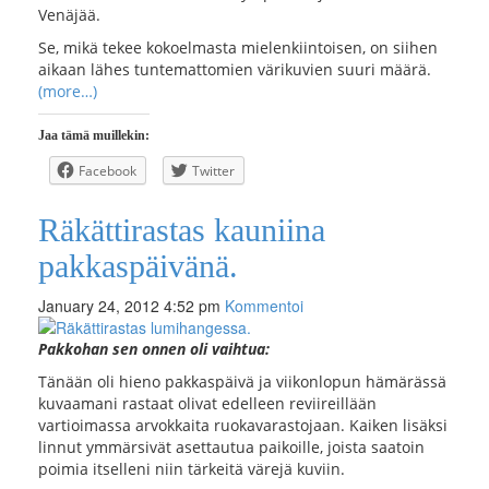
Venäjää.
Se, mikä tekee kokoelmasta mielenkiintoisen, on siihen
aikaan lähes tuntemattomien värikuvien suuri määrä.
(more…)
Jaa tämä muillekin:
Facebook
Twitter
Räkättirastas kauniina
pakkaspäivänä.
January 24, 2012 4:52 pm
Kommentoi
Pakkohan sen onnen oli vaihtua:
Tänään oli hieno pakkaspäivä ja viikonlopun hämärässä
kuvaamani rastaat olivat edelleen reviireillään
vartioimassa arvokkaita ruokavarastojaan. Kaiken lisäksi
linnut ymmärsivät asettautua paikoille, joista saatoin
poimia itselleni niin tärkeitä värejä kuviin.