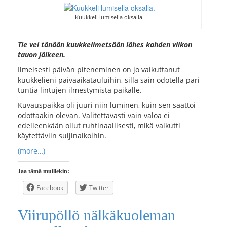
Kuukkeli lumisella oksalla.
Tie vei tänään kuukkelimetsään lähes kahden viikon
tauon jälkeen.
Ilmeisesti päivän piteneminen on jo vaikuttanut
kuukkelieni päiväaikatauluihin, sillä sain odotella pari
tuntia lintujen ilmestymistä paikalle.
Kuvauspaikka oli juuri niin luminen, kuin sen saattoi
odottaakin olevan. Valitettavasti vain valoa ei
edelleenkään ollut ruhtinaallisesti, mikä vaikutti
käytettäviin suljinaikoihin.
(more…)
Jaa tämä muillekin:
Facebook
Twitter
Viirupöllö nälkäkuoleman