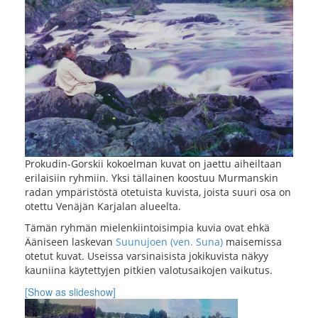
Prokudin-Gorskii kokoelman kuvat on jaettu aiheiltaan
erilaisiin ryhmiin. Yksi tällainen koostuu Murmanskin
radan ympäristöstä otetuista kuvista, joista suuri osa on
otettu Venäjän Karjalan alueelta.
Tämän ryhmän mielenkiintoisimpia kuvia ovat ehkä
Ääniseen laskevan
Suunujoen (ven. Suna)
maisemissa
otetut kuvat. Useissa varsinaisista jokikuvista näkyy
kauniina käytettyjen pitkien valotusaikojen vaikutus.
[Show as slideshow]