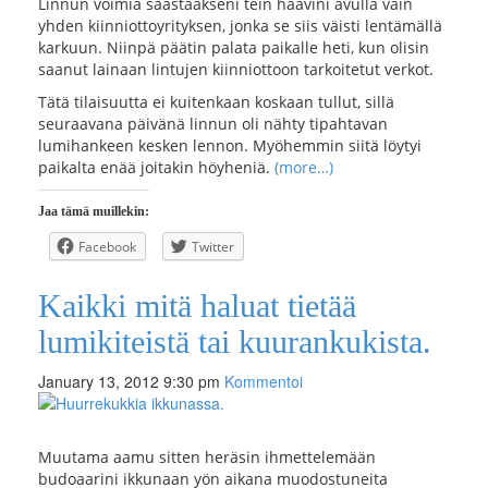
Linnun voimia säästääkseni tein haavini avulla vain
yhden kiinniottoyrityksen, jonka se siis väisti lentämällä
karkuun. Niinpä päätin palata paikalle heti, kun olisin
saanut lainaan lintujen kiinniottoon tarkoitetut verkot.
Tätä tilaisuutta ei kuitenkaan koskaan tullut, sillä
seuraavana päivänä linnun oli nähty tipahtavan
lumihankeen kesken lennon. Myöhemmin siitä löytyi
paikalta enää joitakin höyheniä.
(more…)
Jaa tämä muillekin:
Facebook
Twitter
Kaikki mitä haluat tietää
lumikiteistä tai kuurankukista.
January 13, 2012 9:30 pm
Kommentoi
Muutama aamu sitten heräsin ihmettelemään
budoaarini ikkunaan yön aikana muodostuneita