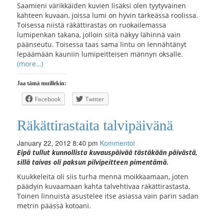
Saamieni värikkäiden kuvien lisäksi olen tyytyväinen
kahteen kuvaan, joissa lumi on hyvin tärkeässä roolissa.
Toisessa niistä räkättirastas on ruokailemassa
lumipenkan takana, jolloin siitä näkyy lähinnä vain
päänseutu. Toisessa taas sama lintu on lennähtänyt
lepäämään kauniin lumipeitteisen männyn oksalle.
(more…)
Jaa tämä muillekin:
Facebook
Twitter
Räkättirastaita talvipäivänä
January 22, 2012 8:40 pm
Kommentoi
Eipä tullut kunnollista kuvauspäivää tästäkään päivästä,
sillä taivas oli paksun pilvipeitteen pimentämä.
Kuukkeleita oli siis turha mennä moikkaamaan, joten
päädyin kuvaamaan kahta talvehtivaa räkättirastasta.
Toinen linnuista asustelee itse asiassa vain parin sadan
metrin päässä kotoani.