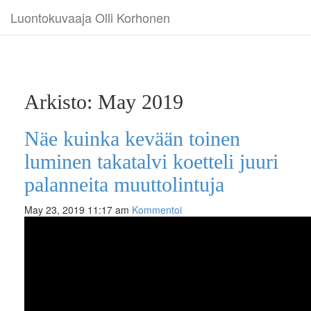
Luontokuvaaja Olli Korhonen
Arkisto: May 2019
Näe kuinka kevään toinen
luminen takatalvi koetteli juuri
palanneita muuttolintuja
May 23, 2019 11:17 am
Kommentoi