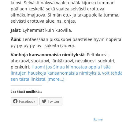
kuovi. Selvästi näkyvä vaalea päälakijuova tumman
päälaen keskellä sekä vaalea selvästi erottuva
silmäkulmajuova. Silmän etu- ja takapuolella tumma,
selvästi erottuva alue, ns. ohjas.
Jalat:
Lyhemmät kuin kuovilla.
Ääni:
Lentäessään pikkukuovi päästelee hyvin nopeita
py-py-py-py-py –säkeitä (video).
Vanhoja kansanomaisia nimityksiä:
Peltokuovi,
ahokuovi, suokuovi, jänkäkuovi, nevakuovi, suokuiri,
pienkuiri.
Huom! Jos Sinua kiinnostaa oppia lisää
lintujen hauskoja kansanomaisia nimityksiä, voit tehdä
sen tästä linkistä.
(more…)
Jaa tämä muillekin:
Facebook
Twitter
© 2026 Olli Korhonen. All rights reserved.
jko.me