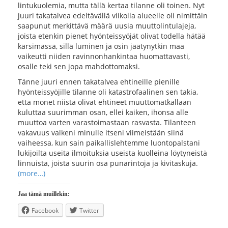
lintukuolemia, mutta tällä kertaa tilanne oli toinen. Nyt
juuri takatalvea edeltävällä viikolla alueelle oli nimittäin
saapunut merkittävä määrä uusia muuttolintulajeja,
joista etenkin pienet hyönteissyöjät olivat todella hätää
kärsimässä, sillä luminen ja osin jäätynytkin maa
vaikeutti niiden ravinnonhankintaa huomattavasti,
osalle teki sen jopa mahdottomaksi.
Tänne juuri ennen takatalvea ehtineille pienille
hyönteissyöjille tilanne oli katastrofaalinen sen takia,
että monet niistä olivat ehtineet muuttomatkallaan
kuluttaa suurimman osan, ellei kaiken, ihonsa alle
muuttoa varten varastoimastaan rasvasta. Tilanteen
vakavuus valkeni minulle itseni viimeistään siinä
vaiheessa, kun sain paikallislehtemme luontopalstani
lukijoilta useita ilmoituksia useista kuolleina löytyneistä
linnuista, joista suurin osa punarintoja ja kivitaskuja.
(more…)
Jaa tämä muillekin:
Facebook
Twitter