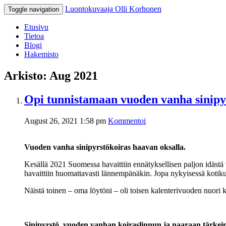
Luontokuvaaja Olli Korhonen
Toggle navigation
Etusivu
Tietoa
Blogi
Hakemisto
Arkisto: Aug 2021
Opi tunnistamaan vuoden vanha sinipyr
August 26, 2021 1:58 pm
Kommentoi
Vuoden vanha sinipyrstökoiras haavan oksalla.
Kesällä 2021 Suomessa havaittiin ennätyksellisen paljon idästä tän
havaittiin huomattavasti lännempänäkin. Jopa nykyisessä kotikunn
Näistä toinen – oma löytöni – oli toisen kalenterivuoden nuori k
Sinipyrstö, vuoden vanhan koiraslinnun ja naaraan tärke