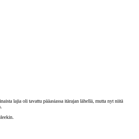
sta lajia oli tavattu pääasiassa itärajan lähellä, mutta nyt niitä
.
uleekin.