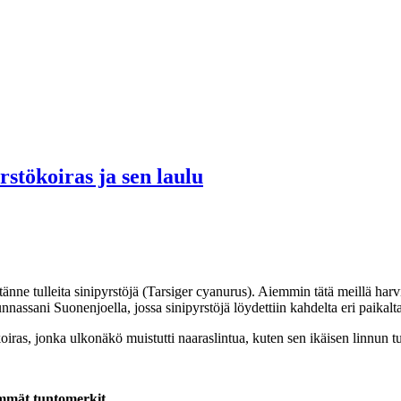
stökoiras ja sen laulu
ne tulleita sinipyrstöjä (Tarsiger cyanurus). Aiemmin tätä meillä harvinai
assani Suonenjoella, jossa sinipyrstöjä löydettiin kahdelta eri paikalta
oiras, jonka ulkonäkö muistutti naaraslintua, kuten sen ikäisen linnun t
immät tuntomerkit,