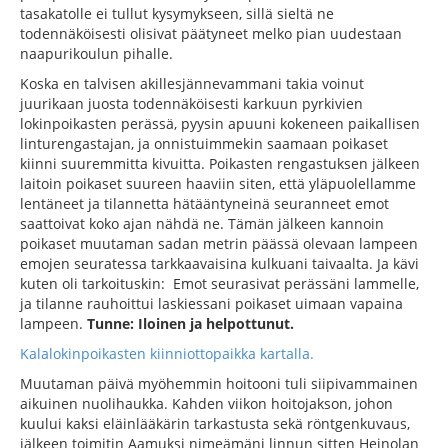
tasakatolle ei tullut kysymykseen, sillä sieltä ne
todennäköisesti olisivat päätyneet melko pian uudestaan
naapurikoulun pihalle.
Koska en talvisen akillesjännevammani takia voinut
juurikaan juosta todennäköisesti karkuun pyrkivien
lokinpoikasten perässä, pyysin apuuni kokeneen paikallisen
linturengastajan, ja onnistuimmekin saamaan poikaset
kiinni suuremmitta kivuitta. Poikasten rengastuksen jälkeen
laitoin poikaset suureen haaviin siten, että yläpuolellamme
lentäneet ja tilannetta hätääntyneinä seuranneet emot
saattoivat koko ajan nähdä ne. Tämän jälkeen kannoin
poikaset muutaman sadan metrin päässä olevaan lampeen
emojen seuratessa tarkkaavaisina kulkuani taivaalta. Ja kävi
kuten oli tarkoituskin: Emot seurasivat perässäni lammelle,
ja tilanne rauhoittui laskiessani poikaset uimaan vapaina
lampeen.
Tunne: Iloinen ja helpottunut.
Kalalokinpoikasten kiinniottopaikka kartalla.
Muutaman päivä myöhemmin hoitooni tuli siipivammainen
aikuinen nuolihaukka. Kahden viikon hoitojakson, johon
kuului kaksi eläinlääkärin tarkastusta sekä röntgenkuvaus,
jälkeen toimitin Aamuksi nimeämäni linnun sitten Heinolan