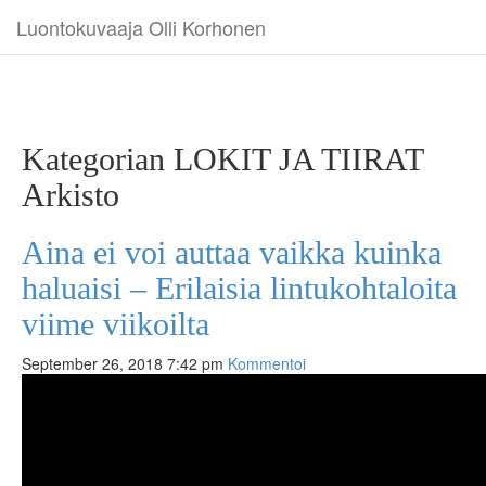
Luontokuvaaja Olli Korhonen
Kategorian LOKIT JA TIIRAT
Arkisto
Aina ei voi auttaa vaikka kuinka
haluaisi – Erilaisia lintukohtaloita
viime viikoilta
September 26, 2018 7:42 pm
Kommentoi