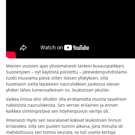
Monien vuosien ajan ylivoimaisesti tärkein kuvauspaikkani
Suonenjoen – nyt käytöstä poistettu – jätevedenpuhdistamo
tuotti muutama päivä sitten iloisen yllätyksen, sillä
huomasin siellä lepäävien naurulokkien joukossa olevan
yhden lähes lumenvalkoisen ns. leukistisen yksilön.
Vaikea lintua olisi ollutkin olla erottamatta muista tavallisen
näköisistä naurulokeista. Sen verran erilainen ja ennen
kaikkea silmiinpistävä sen höyhenpuvun väritys oli.
Ilmeisesti myös sen seuralaiset kokivat leukistisen linnun
erilaiseksi, sillä sen puolen tunnin aikana, jona minulla oli
mahdollisuus sen toimia seurata, se tuli useita kertoja