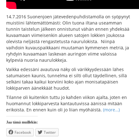
14.7.2016 Suonenjoen jätevedenpuhdistamolla on syöpynyt
muistiini lähtemättömästi: Olin tuona iltana useamman
tunnin taistelun jälkeen onnistunut vähän ennen yhdeksää
kuvaamaan viimeisenkin alueen satojen lokkien joukossa
olevista neljästä rengastetusta naurulokista. Niinpä
vaihdoin kuvauspaikkaani muutaman kymmenen metriä, ja
ryhdyin kuvaamaan laskevan auringon viime valoissa
kylpeviä nuoria naurulokkeja.
Vaikka edessäni avautuva näky oli värikkyydessään lähes
satumaisen kaunis, tunnelma ei silti ollut täydellinen, sillä
selkäni takaa kaikui korviini koko ajan monisatapäisen
lokkiparven äänekkäät huudot.
Tilanne oli kuitenkin tuttu jo kahden viikon ajalta, joten en
huomannut lokkiparvesta kantautuvissa äänissä mitään
erikoista. En ennen kuin oli jo liian myöhäistä.
(more…)
Jaa tämä muillekin:
Facebook
Twitter