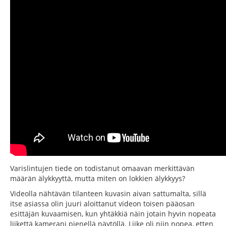
Varislintujen tiede on todistanut omaavan merkittävän
määrän älykkyyttä, mutta miten on lokkien älykkyys?
Videolla nähtävän tilanteen kuvasin aivan sattumalta, sillä
itse asiassa olin juuri aloittanut videon toisen pääosan
esittäjän kuvaamisen, kun yhtäkkiä näin jotain hyvin nopeata
liikettä kamerani pienellä näytöllä. Liike oli niin nopea, etten