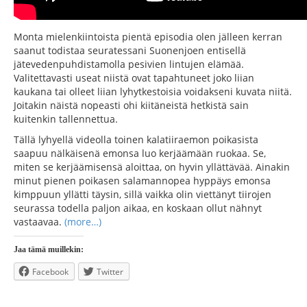
Monta mielenkiintoista pientä episodia olen jälleen kerran
saanut todistaa seuratessani Suonenjoen entisellä
jätevedenpuhdistamolla pesivien lintujen elämää.
Valitettavasti useat niistä ovat tapahtuneet joko liian
kaukana tai olleet liian lyhytkestoisia voidakseni kuvata niitä.
Joitakin näistä nopeasti ohi kiitäneistä hetkistä sain
kuitenkin tallennettua.
Tällä lyhyellä videolla toinen kalatiiraemon poikasista
saapuu nälkäisenä emonsa luo kerjäämään ruokaa. Se,
miten se kerjäämisensä aloittaa, on hyvin yllättävää. Ainakin
minut pienen poikasen salamannopea hyppäys emonsa
kimppuun yllätti täysin, sillä vaikka olin viettänyt tiirojen
seurassa todella paljon aikaa, en koskaan ollut nähnyt
vastaavaa.
(more…)
Jaa tämä muillekin:
Facebook
Twitter