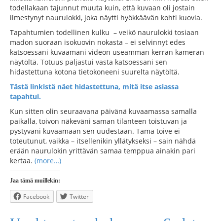
todellakaan tajunnut muuta kuin, että kuvaan oli jostain
ilmestynyt naurulokki, joka näytti hyökkäävän kohti kuovia.
Tapahtumien todellinen kulku – veikö naurulokki tosiaan
madon suoraan isokuovin nokasta – ei selvinnyt edes
katsoessani kuvaamani videon useamman kerran kameran
näytöltä. Totuus paljastui vasta katsoessani sen
hidastettuna kotona tietokoneeni suurelta näytöltä.
Tästä linkistä näet hidastettuna, mitä itse asiassa
tapahtui.
Kun sitten olin seuraavana päivänä kuvaamassa samalla
paikalla, toivon näkeväni saman tilanteen toistuvan ja
pystyväni kuvaamaan sen uudestaan. Tämä toive ei
toteutunut, vaikka – itsellenikin yllätykseksi – sain nähdä
erään naurulokin yrittävän samaa temppua ainakin pari
kertaa.
(more…)
Jaa tämä muillekin:
Facebook
Twitter