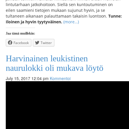
lintutarhaan jatkohoitoon. Siellä sen kuntoutuminen on
eilen saamieni tietojen mukaan sujunut hyvin, ja se
tultaneen aikanaan palauttamaan takaisin luontoon.
Tunne:
Iloinen ja hyvin tyytyväinen.
(more…)
Jaa tämä muillekin:
Facebook
Twitter
Harvinainen leukistinen
naurulokki oli mukava löytö
July 15, 2017 12:04 pm
Kommentoi