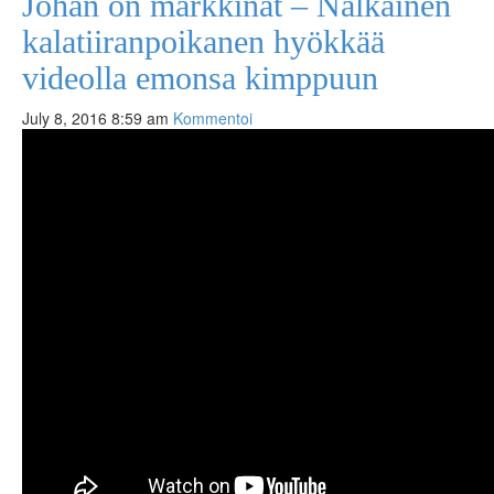
Johan on markkinat – Nälkäinen
kalatiiranpoikanen hyökkää
videolla emonsa kimppuun
July 8, 2016 8:59 am
Kommentoi