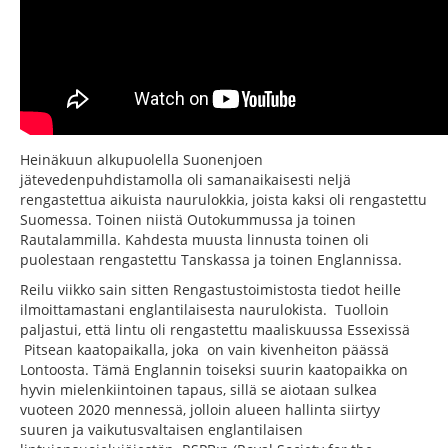
Heinäkuun alkupuolella Suonenjoen
jätevedenpuhdistamolla oli samanaikaisesti neljä
rengastettua aikuista naurulokkia, joista kaksi oli rengastettu
Suomessa. Toinen niistä Outokummussa ja toinen
Rautalammilla. Kahdesta muusta linnusta toinen oli
puolestaan rengastettu Tanskassa ja toinen Englannissa.
Reilu viikko sain sitten Rengastustoimistosta tiedot heille
ilmoittamastani englantilaisesta naurulokista. Tuolloin
paljastui, että lintu oli rengastettu maaliskuussa Essexissä
Pitsean kaatopaikalla, joka on vain kivenheiton päässä
Lontoosta. Tämä Englannin toiseksi suurin kaatopaikka on
hyvin mielenkiintoinen tapaus, sillä se aiotaan sulkea
vuoteen 2020 mennessä, jolloin alueen hallinta siirtyy
suuren ja vaikutusvaltaisen englantilaisen