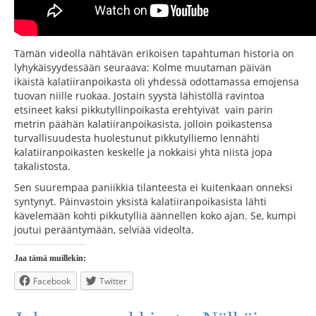
Tämän videolla nähtävän erikoisen tapahtuman historia on
lyhykäisyydessään seuraava: Kolme muutaman päivän
ikäistä kalatiiranpoikasta oli yhdessä odottamassa emojensa
tuovan niille ruokaa. Jostain syystä lähistöllä ravintoa
etsineet kaksi pikkutyllinpoikasta erehtyivät vain parin
metrin päähän kalatiiranpoikasista, jolloin poikastensa
turvallisuudesta huolestunut pikkutylliemo lennähti
kalatiiranpoikasten keskelle ja nokkaisi yhtä niistä jopa
takalistosta.
Sen suurempaa paniikkia tilanteesta ei kuitenkaan onneksi
syntynyt. Päinvastoin yksistä kalatiiranpoikasista lähti
kävelemään kohti pikkutylliä äännellen koko ajan. Se, kumpi
joutui perääntymään, selviää videolta.
Jaa tämä muillekin:
Facebook
Twitter