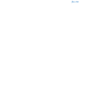
© 2026 Olli Korhonen. All rights reserved.
jko.me