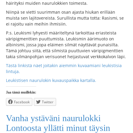
häirityksi muiden naurulokkien toimesta.
Niinpä se vietti suurimman osan ajasta hiukan erillään
muista sen lajitovereista. Surullista mutta totta: Rasismi, se
ei rajoitu vain meihin ihmisiin.
P.s. Leukismi lyhyesti määriteltynä tarkoittaa eriasteista
väripigmenttien puuttumista. Leukismin äärimuoto on
albinismi, jossa jopa eläimen silmät näyttävät punaisilta.
Tämä johtuu siitä, että silmistä puuttuvien väripigmenttien
takia silmänpohjan verisuonet heijastuvat verkkokalvon läpi.
Tästä linkistä näet joitakin aiemmin kuvaamiani leukistisia
lintuja.
Leukistisen naurulokin kuvauspaikka kartalla.
Jaa tämä muillekin:
Facebook
Twitter
Vanha ystäväni naurulokki
Lontoosta yllätti minut täysin