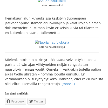
Nuori naurulokki
Heinäkuun alun kuvauksissa keskityin Suonenjoen
jätevedenpuhdistamon eri lokkilajien ja kalatiirojen elämän
dokumentointiin. Mitään kovin erikoisia kuvia tai tilanteita
en kuitenkaan saanut tallennettua.
Nuoria naurulokkeja
Mielenkiintoisinta olikin yrittää saada selvitettyä alueella
parina päivän ajan viihtyneiden neljän rengastetun
naurulokin rengaskoodit. Onneksi – vaikkakin todella paljon
aikaa työlle uhraten – homma lopulta onnistui. En
varmaankaan olisi ryhtynyt koko urakkaan, ellei kaksi lokeista
olisi ollut ulkomailla rengastettuja.
(more…)
Jaa tämä muillekin:
Facebook
Twitter