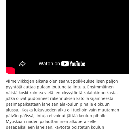
Viime viikkojen aikana olen saanut poikkeuksellisen paljon
pyyntöjä auttaa pulaan joutuneita lintuja. Ensimmäinen
näistä koski kolmea vielä lentokyvytöntä kalalokinpoikasta,
jotka olivat pudonneet rakennuksen katolla sijainneesta
pesimäpaikastaan läheisen alakoulun pihalle elokuun
alussa. Koska lukuvuoden alku oli tuolloin vain muutaman
päivän päässä, lintuja ei voinut jättää koulun pihalle.
Myöskään niiden palauttaminen alkuperäiselle
pesäpaikalleen läheisen, käytöstä poistetun koulun