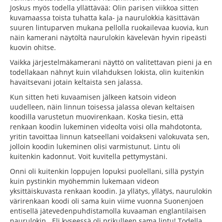
Joskus myös todella yllättävää: Olin parisen viikkoa sitten
kuvamaassa toista tuhatta kala- ja naurulokkia käsittävän
suuren lintuparven mukana pellolla ruokailevaa kuovia, kun
näin kamerani näytöltä naurulokin kävelevän hyvin ripeästi
kuovin ohitse.
Vaikka järjestelmäkamerani näyttö on valitettavan pieni ja en
todellakaan nähnyt kuin vilahduksen lokista, olin kuitenkin
havaitsevani jotain keltaista sen jalassa.
Kun sitten heti kuvaamisen jälkeen katsoin videon
uudelleen, näin linnun toisessa jalassa olevan keltaisen
koodilla varustetun muovirenkaan. Koska tiesin, että
renkaan koodin lukeminen videolta voisi olla mahdotonta,
yritin tavoittaa linnun katseellani voidakseni valokuvata sen,
jolloin koodin lukeminen olisi varmistunut. Lintu oli
kuitenkin kadonnut. Voit kuvitella pettymystäni.
Onni oli kuitenkin loppujen lopuksi puolellani, sillä pystyin
kuin pystinkin myöhemmin lukemaan videon
yksittäiskuvasta renkaan koodin. Ja yllätys, yllätys, naurulokin
värirenkaan koodi oli sama kuin viime vuonna Suonenjoen
entisellä jätevedenpuhdistamolla kuvaaman englantilaisen
naurulokin. Eli kyseessä oli prikulleen sama lintu! Todella