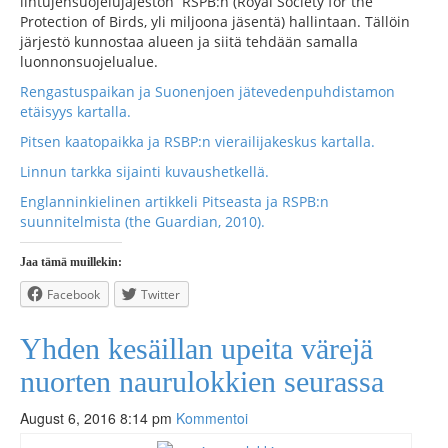
lintujensuojelujäjestön RSPB:n (Royal Society for the
Protection of Birds, yli miljoona jäsentä) hallintaan. Tällöin
järjestö kunnostaa alueen ja siitä tehdään samalla
luonnonsuojelualue.
Rengastuspaikan ja Suonenjoen jätevedenpuhdistamon
etäisyys kartalla.
Pitsen kaatopaikka ja RSBP:n vierailijakeskus kartalla.
Linnun tarkka sijainti kuvaushetkellä.
Englanninkielinen artikkeli Pitseasta ja RSPB:n
suunnitelmista (the Guardian, 2010).
Jaa tämä muillekin:
Facebook
Twitter
Yhden kesäillan upeita värejä
nuorten naurulokkien seurassa
August 6, 2016 8:14 pm
Kommentoi