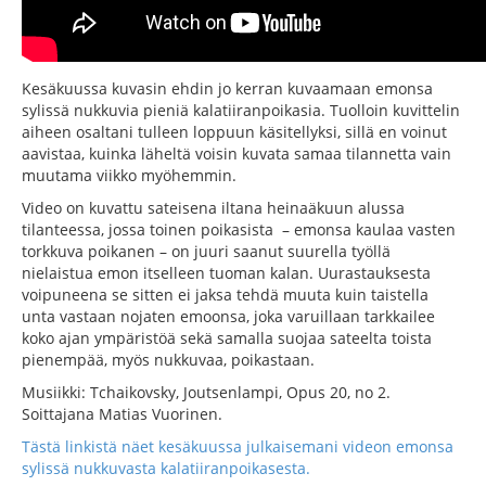
Kesäkuussa kuvasin ehdin jo kerran kuvaamaan emonsa
sylissä nukkuvia pieniä kalatiiranpoikasia. Tuolloin kuvittelin
aiheen osaltani tulleen loppuun käsitellyksi, sillä en voinut
aavistaa, kuinka läheltä voisin kuvata samaa tilannetta vain
muutama viikko myöhemmin.
Video on kuvattu sateisena iltana heinaäkuun alussa
tilanteessa, jossa toinen poikasista – emonsa kaulaa vasten
torkkuva poikanen – on juuri saanut suurella työllä
nielaistua emon itselleen tuoman kalan. Uurastauksesta
voipuneena se sitten ei jaksa tehdä muuta kuin taistella
unta vastaan nojaten emoonsa, joka varuillaan tarkkailee
koko ajan ympäristöä sekä samalla suojaa sateelta toista
pienempää, myös nukkuvaa, poikastaan.
Musiikki: Tchaikovsky, Joutsenlampi, Opus 20, no 2.
Soittajana Matias Vuorinen.
Tästä linkistä näet kesäkuussa julkaisemani videon emonsa
sylissä nukkuvasta kalatiiranpoikasesta.