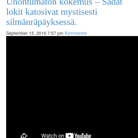
Unohtumaton kokemus – Sadat
lokit katosivat mystisesti
silmänräpäyksessä.
September 15, 2016 7:57 pm
Kommentoi