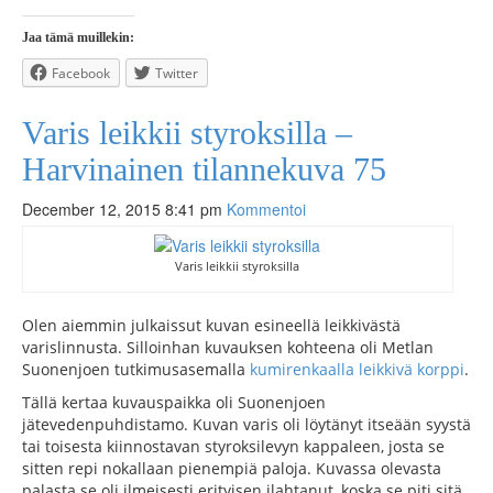
Jaa tämä muillekin:
Facebook
Twitter
Varis leikkii styroksilla –
Harvinainen tilannekuva 75
December 12, 2015 8:41 pm
Kommentoi
Varis leikkii styroksilla
Olen aiemmin julkaissut kuvan esineellä leikkivästä
varislinnusta. Silloinhan kuvauksen kohteena oli Metlan
Suonenjoen tutkimusasemalla
kumirenkaalla leikkivä korppi
.
Tällä kertaa kuvauspaikka oli Suonenjoen
jätevedenpuhdistamo. Kuvan varis oli löytänyt itseään syystä
tai toisesta kiinnostavan styroksilevyn kappaleen, josta se
sitten repi nokallaan pienempiä paloja. Kuvassa olevasta
palasta se oli ilmeisesti erityisen ilahtanut, koska se piti sitä