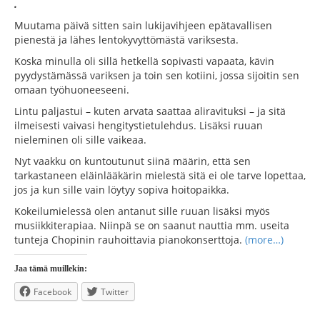
.
Muutama päivä sitten sain lukijavihjeen epätavallisen
pienestä ja lähes lentokyvyttömästä variksesta.
Koska minulla oli sillä hetkellä sopivasti vapaata, kävin
pyydystämässä variksen ja toin sen kotiini, jossa sijoitin sen
omaan työhuoneeseeni.
Lintu paljastui – kuten arvata saattaa aliravituksi – ja sitä
ilmeisesti vaivasi hengitystietulehdus. Lisäksi ruuan
nieleminen oli sille vaikeaa.
Nyt vaakku on kuntoutunut siinä määrin, että sen
tarkastaneen eläinlääkärin mielestä sitä ei ole tarve lopettaa,
jos ja kun sille vain löytyy sopiva hoitopaikka.
Kokeilumielessä olen antanut sille ruuan lisäksi myös
musiikkiterapiaa. Niinpä se on saanut nauttia mm. useita
tunteja Chopinin rauhoittavia pianokonserttoja.
(more…)
Jaa tämä muillekin:
Facebook
Twitter