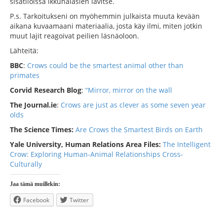
sisätiloissa ikkunalasien lävitse.
P.s. Tarkoitukseni on myöhemmin julkaista muuta kevään
aikana kuvaamaani materiaalia, josta käy ilmi, miten jotkin
muut lajit reagoivat peilien läsnäoloon.
Lähteitä:
BBC
:
Crows could be the smartest animal other than
primates
Corvid Research Blog
:
“Mirror, mirror on the wall
The Journal.ie
:
Crows are just as clever as some seven year
olds
The Science Times:
Are Crows the Smartest Birds on Earth
Yale University, Human Relations Area Files:
The Intelligent
Crow: Exploring Human-Animal Relationships Cross-
Culturally
Jaa tämä muillekin:
Facebook
Twitter