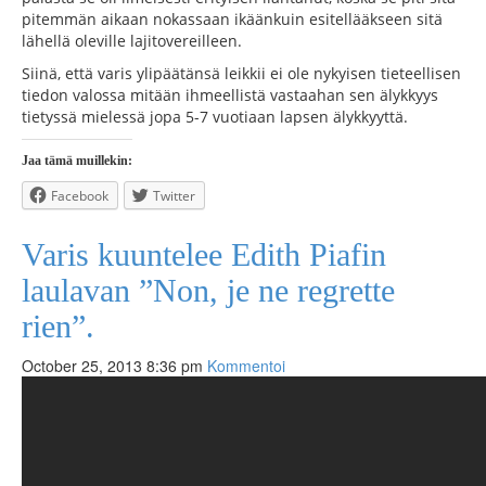
pitemmän aikaan nokassaan ikäänkuin esitellääkseen sitä
lähellä oleville lajitovereilleen.
Siinä, että varis ylipäätänsä leikkii ei ole nykyisen tieteellisen
tiedon valossa mitään ihmeellistä vastaahan sen älykkyys
tietyssä mielessä jopa 5-7 vuotiaan lapsen älykkyyttä.
Jaa tämä muillekin:
Facebook
Twitter
Varis kuuntelee Edith Piafin
laulavan ”Non, je ne regrette
rien”.
October 25, 2013 8:36 pm
Kommentoi