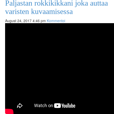
Paljastan rokkikikkani joka auttaa
varisten kuvaamisessa
August 24, 2017 4:46 pm
Kommentoi