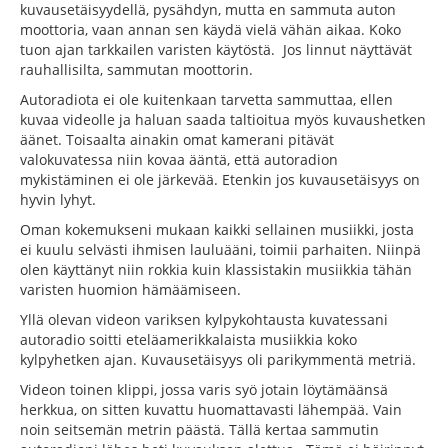
kuvausetäisyydellä, pysähdyn, mutta en sammuta auton
moottoria, vaan annan sen käydä vielä vähän aikaa. Koko
tuon ajan tarkkailen varisten käytöstä. Jos linnut näyttävät
rauhallisilta, sammutan moottorin.
Autoradiota ei ole kuitenkaan tarvetta sammuttaa, ellen
kuvaa videolle ja haluan saada taltioitua myös kuvaushetken
äänet. Toisaalta ainakin omat kamerani pitävät
valokuvatessa niin kovaa ääntä, että autoradion
mykistäminen ei ole järkevää. Etenkin jos kuvausetäisyys on
hyvin lyhyt.
Oman kokemukseni mukaan kaikki sellainen musiikki, josta
ei kuulu selvästi ihmisen lauluääni, toimii parhaiten. Niinpä
olen käyttänyt niin rokkia kuin klassistakin musiikkia tähän
varisten huomion hämäämiseen.
Yllä olevan videon variksen kylpykohtausta kuvatessani
autoradio soitti eteläamerikkalaista musiikkia koko
kylpyhetken ajan. Kuvausetäisyys oli parikymmentä metriä.
Videon toinen klippi, jossa varis syö jotain löytämäänsä
herkkua, on sitten kuvattu huomattavasti lähempää. Vain
noin seitsemän metrin päästä. Tällä kertaa sammutin