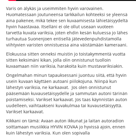
Varis on älykäs ja useimmiten hyvin varovainen.
Huomatessaan joutuneensa tarkkailun kohteeksi se yleensä
aina pakenee, mikä tekee sen kuvaamisesta lähietäisyydeltä
hyvin haastavaa. Itselläni ei ole ollut useaan vuoteen
tarvetta kuvata variksia, joten ehdin kesän kuluessa jo lähes
turhautua Suonenjoen entisellä jätevedenpuhdistamolla
viihtyvien varisten onnistuessa aina väistämään kameraani.
Elokuussa sitten onneksi muistin jo toistakymmentä vuotta
sitten keksimäni kikan, jolla olin onnistunut tuolloin
kuvaamaan niin variksia, harakoita kuin mustavariksiakin.
Ongelmahan minun tapauksessani juontuu siitä, että hyvin
usein kuvaan käyttäen autoani piilokojuna. Niinpä kun
lähestyn variksia, ne karkaavat. Jos olen onnistunut
pääsemään kuvausetäisyydelle ja sammutan autoni tärinän
poistamiseksi. Varikset karkaavat. Jos taas käynnistän auton
uudelleen, vaihtaakseni kuvakulmaa tai kuvausetäisyyttä.
Varikset karkaavat.
Kikkani on tämä: Avaan auton ikkunat ja laitan autoradion
soittamaan musiikkia HYVIN KOVAA jo hyvissä ajoin, ennen
kuin lähestyn variksia. Kun olen sopivalla