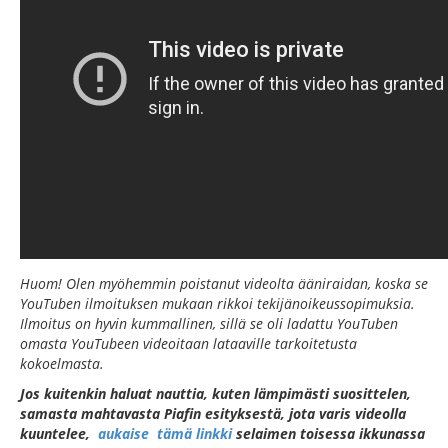
Huom! Olen myöhemmin poistanut videolta ääniraidan, koska se
YouTuben ilmoituksen mukaan rikkoi tekijänoikeussopimuksia.
Ilmoitus on hyvin kummallinen, sillä se oli ladattu YouTuben
omasta YouTubeen videoitaan lataaville tarkoitetusta
kokoelmasta.
Jos kuitenkin haluat nauttia, kuten lämpimästi suosittelen,
samasta mahtavasta Piafin esityksestä, jota varis videolla
kuuntelee,
aukaise tämä linkki
selaimen toisessa ikkunassa