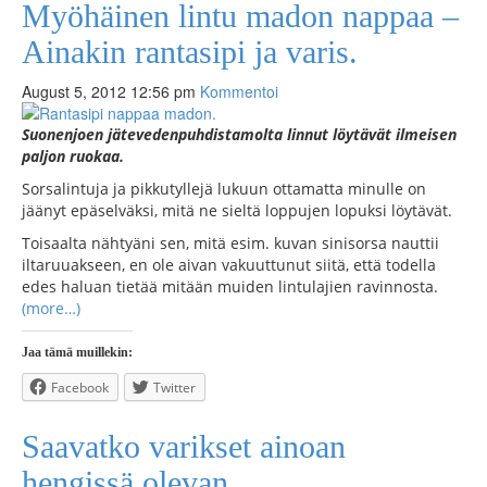
Myöhäinen lintu madon nappaa –
Ainakin rantasipi ja varis.
August 5, 2012 12:56 pm
Kommentoi
Suonenjoen jätevedenpuhdistamolta linnut löytävät ilmeisen
paljon ruokaa.
Sorsalintuja ja pikkutyllejä lukuun ottamatta minulle on
jäänyt epäselväksi, mitä ne sieltä loppujen lopuksi löytävät.
Toisaalta nähtyäni sen, mitä esim. kuvan sinisorsa nauttii
iltaruuakseen, en ole aivan vakuuttunut siitä, että todella
edes haluan tietää mitään muiden lintulajien ravinnosta.
(more…)
Jaa tämä muillekin:
Facebook
Twitter
Saavatko varikset ainoan
hengissä olevan