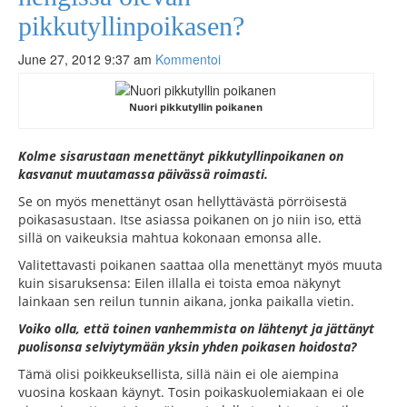
pikkutyllinpoikasen?
June 27, 2012 9:37 am
Kommentoi
Nuori pikkutyllin poikanen
Kolme sisarustaan menettänyt pikkutyllinpoikanen on
kasvanut muutamassa päivässä roimasti.
Se on myös menettänyt osan hellyttävästä pörröisestä
poikasasustaan. Itse asiassa poikanen on jo niin iso, että
sillä on vaikeuksia mahtua kokonaan emonsa alle.
Valitettavasti poikanen saattaa olla menettänyt myös muuta
kuin sisaruksensa: Eilen illalla ei toista emoa näkynyt
lainkaan sen reilun tunnin aikana, jonka paikalla vietin.
Voiko olla, että toinen vanhemmista on lähtenyt ja jättänyt
puolisonsa selviytymään yksin yhden poikasen hoidosta?
Tämä olisi poikkeuksellista, sillä näin ei ole aiempina
vuosina koskaan käynyt. Tosin poikaskuolemiakaan ei ole