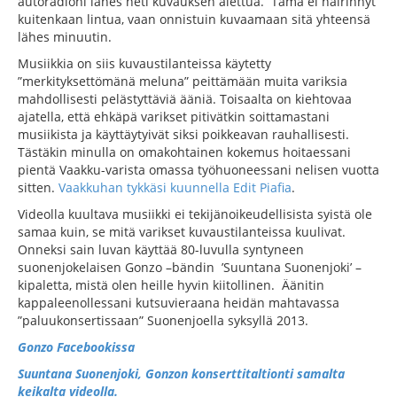
autoradioni lähes heti kuvauksen alettua. Tämä ei häirinnyt
kuitenkaan lintua, vaan onnistuin kuvaamaan sitä yhteensä
lähes minuutin.
Musiikkia on siis kuvaustilanteissa käytetty
”merkityksettömänä meluna” peittämään muita variksia
mahdollisesti pelästyttäviä ääniä. Toisaalta on kiehtovaa
ajatella, että ehkäpä varikset pitivätkin soittamastani
musiikista ja käyttäytyivät siksi poikkeavan rauhallisesti.
Tästäkin minulla on omakohtainen kokemus hoitaessani
pientä Vaakku-varista omassa työhuoneessani nelisen vuotta
sitten.
Vaakkuhan tykkäsi kuunnella Edit Piafia
.
Videolla kuultava musiikki ei tekijänoikeudellisista syistä ole
samaa kuin, se mitä varikset kuvaustilanteissa kuulivat.
Onneksi sain luvan käyttää 80-luvulla syntyneen
suonenjokelaisen Gonzo –bändin ’Suuntana Suonenjoki’ –
kipaletta, mistä olen heille hyvin kiitollinen. Äänitin
kappaleenollessani kutsuvieraana heidän mahtavassa
”paluukonsertissaan” Suonenjoella syksyllä 2013.
Gonzo Facebookissa
Suuntana Suonenjoki, Gonzon konserttitaltionti samalta
keikalta videolla.