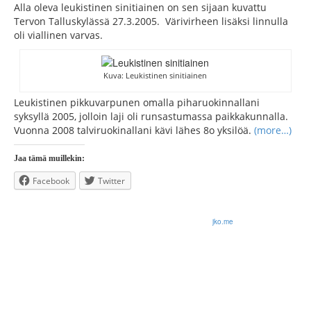
Alla oleva leukistinen sinitiainen on sen sijaan kuvattu
Tervon Talluskylässä 27.3.2005. Värivirheen lisäksi linnulla
oli viallinen varvas.
Kuva: Leukistinen sinitiainen
Leukistinen pikkuvarpunen omalla piharuokinnallani
syksyllä 2005, jolloin laji oli runsastumassa paikkakunnalla.
Vuonna 2008 talviruokinallani kävi lähes 8o yksilöä.
(more…)
Jaa tämä muillekin:
Facebook
Twitter
© 2026 Olli Korhonen. All rights reserved.
jko.me