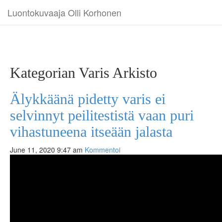
Luontokuvaaja Olli Korhonen
Kategorian Varis Arkisto
Älykkäänä pidetty varis ei
selvinnyt peilitestistä vaan puri
vihastuneena itseään jalasta
June 11, 2020 9:47 am
Kommentoi