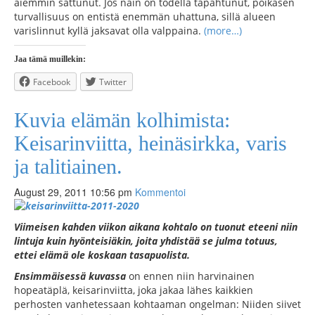
aiemmin sattunut. Jos näin on todella tapahtunut, poikasen
turvallisuus on entistä enemmän uhattuna, sillä alueen
varislinnut kyllä jaksavat olla valppaina.
(more…)
Jaa tämä muillekin:
Facebook
Twitter
Kuvia elämän kolhimista:
Keisarinviitta, heinäsirkka, varis
ja talitiainen.
August 29, 2011 10:56 pm
Kommentoi
Viimeisen kahden viikon aikana kohtalo on tuonut eteeni niin
lintuja kuin hyönteisiäkin, joita yhdistää se julma totuus,
ettei elämä ole koskaan tasapuolista.
Ensimmäisessä kuvassa
on ennen niin harvinainen
hopeatäplä, keisarinviitta, joka jakaa lähes kaikkien
perhosten vanhetessaan kohtaaman ongelman: Niiden siivet