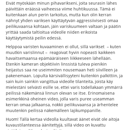
Eivät myöskään minun pihavarikseni, joita seurasin lähes
päivittäin eräässä vaiheessa viime huhtikuussa. Tämä ei
kuitenkaan alun perin tarkoitus, mutta kun olin kerran
nähnyt yhden variksen käyttäytyvän aggressiivisesti omaa
peilikuvaansa kohtaan, jäin variskuumeen valtaan ja päätin
yrittää saada taltioitua videolle niiden erikoista
käyttäytymistä peilin edessä.
Helppoa varisten kuvaaminen ei ollut, sillä varikset – kuten
muutkin varislinnut – reagoivat hyvin nopeasti kaikkeen
havaitsemaansa epämääräiseen liikkeeseen lähellään.
Etenkin kameran objektiivin linssistä tuleva pienikin
heijastus saa ne useimmiten nousemaan heti siivilleen ja
pakenemaan. Lopulta kärsivällisyyteni kuitenkin palkittiin, ja
sain kuin sainkin vangittua videolle tilanteita, joista käy
mielestäni selvästi esille se, ettei varis todellakaan ymmärrä
peilissä näkemänsä linnun olevan se itse. Erinomaisena
esimerkkinä oheinen video, jolla varis puree useamman
kerran omaa jalkaansa, nokkii peilikuvaansa ja ärhentelee
muutenkin peilissä näkemälleen lajikumppanille.
Huom! Tällä kertaa videolla kuultavat äänet eivät ole aitoja
kuvaustilanteessa äänitettyjä, sillä video on kuvattu