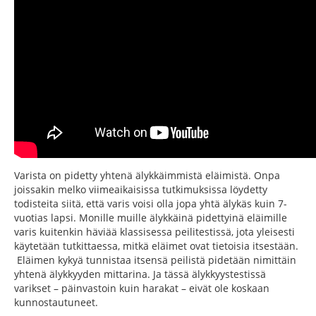
Varista on pidetty yhtenä älykkäimmistä eläimistä. Onpa
joissakin melko viimeaikaisissa tutkimuksissa löydetty
todisteita siitä, että varis voisi olla jopa yhtä älykäs kuin 7-
vuotias lapsi. Monille muille älykkäinä pidettyinä eläimille
varis kuitenkin häviää klassisessa peilitestissä, jota yleisesti
käytetään tutkittaessa, mitkä eläimet ovat tietoisia itsestään.
Eläimen kykyä tunnistaa itsensä peilistä pidetään nimittäin
yhtenä älykkyyden mittarina. Ja tässä älykkyystestissä
varikset – päinvastoin kuin harakat – eivät ole koskaan
kunnostautuneet.