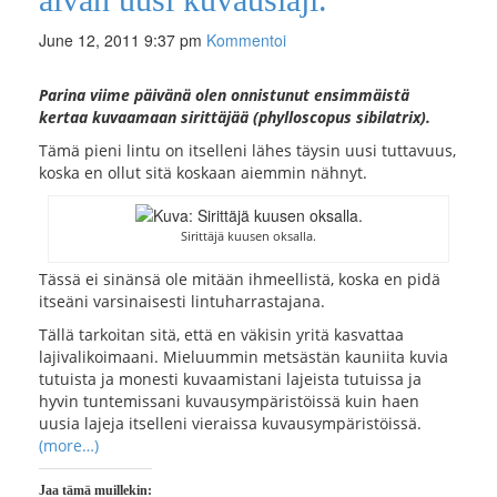
June 12, 2011 9:37 pm
Kommentoi
Parina viime päivänä olen onnistunut ensimmäistä
kertaa kuvaamaan sirittäjää (phylloscopus sibilatrix).
Tämä pieni lintu on itselleni lähes täysin uusi tuttavuus,
koska en ollut sitä koskaan aiemmin nähnyt.
Sirittäjä kuusen oksalla.
Tässä ei sinänsä ole mitään ihmeellistä, koska en pidä
itseäni varsinaisesti lintuharrastajana.
Tällä tarkoitan sitä, että en väkisin yritä kasvattaa
lajivalikoimaani. Mieluummin metsästän kauniita kuvia
tutuista ja monesti kuvaamistani lajeista tutuissa ja
hyvin tuntemissani kuvausympäristöissä kuin haen
uusia lajeja itselleni vieraissa kuvausympäristöissä.
(more…)
Jaa tämä muillekin: