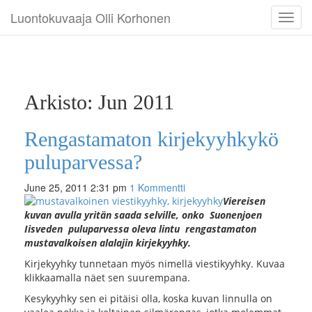
Luontokuvaaja Olli Korhonen
Toggl
navig
Arkisto: Jun 2011
Rengastamaton kirjekyyhkykö
puluparvessa?
June 25, 2011 2:31 pm
1 Kommentti
Viereisen
kuvan avulla yritän saada selville, onko Suonenjoen
Iisveden puluparvessa oleva lintu rengastamaton
mustavalkoisen alalajin kirjekyyhky.
Kirjekyyhky tunnetaan myös nimellä viestikyyhky. Kuvaa
klikkaamalla näet sen suurempana.
Kesykyyhky sen ei pitäisi olla, koska kuvan linnulla on