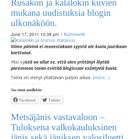
Rusakon ja kalalokin kuvien
mukana uudistuksia blogin
ulkonäköön.
June 17, 2011 10:38 pm
1 Kommentti
Viime päivinä ei monestakaan syystä ole kuvia juurikaan
karttunut.
Yksi sy
istä on ollut se, että olen yrittänyt löytää
paremman tavan esittää blogissani esiintyviä kuvia.
Tämä on vienyt yllättävän paljon aikaa.
(more…)
Jaa tämä muillekin:
Facebook
Twitter
Metsäjänis vastavaloon –
Tuloksena valkokauluksinen
jänis sekä jäniksen valosiluetti.