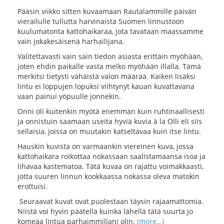
Pääsin viikko sitten kuvaamaan Rautalammille päivän
vierailulle tullutta harvinaista Suomen linnustoon
kuulumatonta kattohaikaraa, jota tavataan maassamme
vain jokakesäisenä harhailijana.
Valitettavasti vain sain tiedon asiasta erittäin myöhään,
joten ehdin paikalle vasta melko myöhään illalla. Tämä
merkitsi tietysti vähäistä valon määrää. Kaiken lisäksi
lintu ei loppujen lopuksi viihtynyt kauan kuvattavana
vaan painui yöpuulle jonnekin.
Onni oli kuitenkin myötä enemmän kuin ruhtinaallisesti
ja onnistuin saamaan useita hyviä kuvia à la Olli eli siis
sellaisia, joissa on muutakin katseltavaa kuin itse lintu.
Hauskin kuvista on varmaankin viereinen kuva, jossa
kattohaikara roikottaa nokassaan saalistamaansa isoa ja
lihavaa kastematoa. Tätä kuvaa on rajattu voimakkaasti,
jotta suuren linnun kookkaassa nokassa oleva matokin
erottuisi.
Seuraavat kuvat ovat puolestaan täysin rajaamattomia.
Niistä voi hyvin päätellä kuinka lähellä tätä suurta jo
komeaa lintua parhaimmillani olin.
(more…)