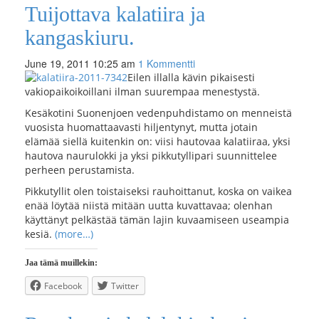
Tuijottava kalatiira ja
kangaskiuru.
June 19, 2011 10:25 am
1 Kommentti
Eilen illalla kävin pikaisesti
vakiopaikoikoillani ilman suurempaa menestystä.
Kesäkotini Suonenjoen vedenpuhdistamo on menneistä
vuosista huomattaavasti hiljentynyt, mutta jotain
elämää siellä kuitenkin on: viisi hautovaa kalatiiraa, yksi
hautova naurulokki ja yksi pikkutyllipari suunnittelee
perheen perustamista.
Pikkutyllit olen toistaiseksi rauhoittanut, koska on vaikea
enää löytää niistä mitään uutta kuvattavaa; olenhan
käyttänyt pelkästää tämän lajin kuvaamiseen useampia
kesiä.
(more…)
Jaa tämä muillekin:
Facebook
Twitter