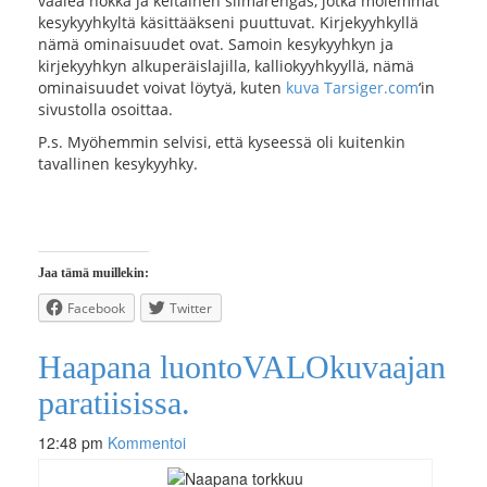
vaalea nokka ja keltainen silmärengas, jotka molemmat
kesykyyhkyltä käsittääkseni puuttuvat. Kirjekyyhkyllä
nämä ominaisuudet ovat. Samoin kesykyyhkyn ja
kirjekyyhkyn alkuperäislajilla, kalliokyyhkyyllä, nämä
ominaisuudet voivat löytyä, kuten
kuva Tarsiger.com
‘in
sivustolla osoittaa.
P.s. Myöhemmin selvisi, että kyseessä oli kuitenkin
tavallinen kesykyyhky.
Jaa tämä muillekin:
Facebook
Twitter
Haapana luontoVALOkuvaajan
paratiisissa.
12:48 pm
Kommentoi