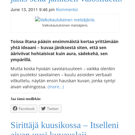
June 13, 2011 9:46 pm
Kommentoi
Valkokauluksinen metsäjänis.
Toissa iltana pääsin ensimmäistä kertaa yrittämään
yhtä ideaani – kuvaa jäniksestä siten, että sen
ääriviivat hohtaisivat kuin aura, sädekehä, sen
ympärillä.
Mutta koska hyvään savolaisuuteen – vaikka olenkin
vain puoleksi savolainen – kuulu asioiden verbaali
vitkuttelu, näytän ensin hauskan kuvan, jonka syntyi
aivan vahingossa.
(more…)
Jaa tämä muillekin:
Facebook
Twitter
Sirittäjä kuusikossa – Itselleni
aivan uusi kuvauslaji.