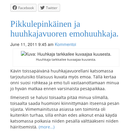
Facebook
Twitter
Pikkulepinkäinen ja
huuhkajavuoren emohuuhkaja.
June 11, 2011 9:45 am
Kommentoi
Huuhkaja tarkkailee kuvaajaa kuusesta.
Kävin toissapäivänä huuhkajavuorellani katsomassa
tarjoutuisiko tilaisuus kuvata myös emoa. Tällä kertaa
onni suosi rohkeaa ja emo tuli vastaanottamaan minua
jo hyvän matkaa ennen varsinaista pesäpaikkaa.
Ilmeisesti se halusi toisaalta pitää minua silmällä,
toisaalta saada huomioni kiinnittymään itseensä pesän
sijasta. Viimemainitussa asiassa sen toiminta oli
kuitenkin turhaa, sillä enhän edes aikonut enää käydä
katsomassa poikasia niiden pesällä välttääkseni niiden
häiritsemistä.
(more…)