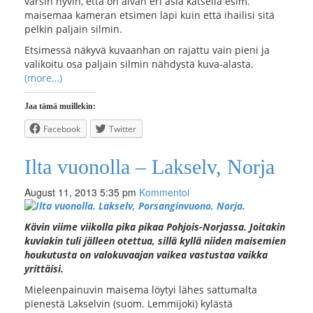
varsin hyvin, että on aivan eri asia katsella esim.
maisemaa kameran etsimen läpi kuin että ihailisi sitä
pelkin paljain silmin.
Etsimessä näkyvä kuvaanhan on rajattu vain pieni ja
valikoitu osa paljain silmin nähdystä kuva-alasta.
(more…)
Jaa tämä muillekin:
Facebook
Twitter
Ilta vuonolla – Lakselv, Norja
August 11, 2013 5:35 pm
Kommentoi
Kävin viime viikolla pika pikaa Pohjois-Norjassa. Joitakin
kuviakin tuli jälleen otettua, sillä kyllä niiden maisemien
houkutusta on valokuvaajan vaikea vastustaa vaikka
yrittäisi.
Mieleenpainuvin maisema löytyi lähes sattumalta
pienestä Lakselvin (suom. Lemmijoki) kylästä