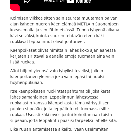
Kolmisen viikkoa sitten sain seurata muutaman päivän
ajan kahden nuoren käen elämää METLA:n Suonenjoen
koeasemalla ja sen lähimetsässä. Tuona lyhyenä aikana
kävi selväksi, kuinka suuren tehtävän eteen käki
ruokkivat leppälinnut olivat joutuneet.
Käenpoikaset olivat nimittäin lähes koko ajan äänessä
kerjäten sirittävällä äänellä emoja tuomaan aina vain
lisää ruokaa.
Ääni hiljeni yleensä vain lyhyiksi toveiksi, jolloin
käenpoikanen yleensä joko vain lepäsi tai huolsi
höyhenpukuaan.
Itse käenpoikasen ruokintatapahtuma oli joka kerta
lähes samanlainen: Leppälinnun lähestyessä
ruokalastin kanssa käenpoikasta tämä värisytti sen
puolen siipeään, jolta leppälintu oli tuomassa sille
ruokaa. Useasti käki myös joutui kohottamaan toista
siipeään, jotta leppälintu pääsisi tarpeeksi lähelle sitä.
Eikä ruuan antamisessa aikailtu, vaan useimmiten