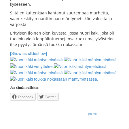
kyseeseen.
Siitä en kuitenkaan kantanut suurempaa murhetta,
vaan keskityin nauttimaan mäntymetsikön valoista ja
varjoista.
Erityisen iloinen olen kuvasta, jossa nuori käki, joka oli
tuolloin vielä leppälintuemojensa ruokkima, ylvästelee
itse pyydystämänsä toukka nokassaan.
[Show as slideshow]
Jaa tämä muillekin:
Facebook
Twitter
© 2026 Olli Korhonen. All rights reserved.
jko.me