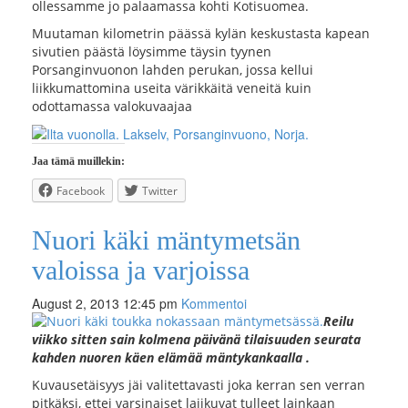
ollessamme jo palaamassa kohti Kotisuomea.
Muutaman kilometrin päässä kylän keskustasta kapean
sivutien päästä löysimme täysin tyynen
Porsanginvuonon lahden perukan, jossa kellui
liikkumattomina useita värikkäitä veneitä kuin
odottamassa valokuvaajaa
Jaa tämä muillekin:
Facebook
Twitter
Nuori käki mäntymetsän
valoissa ja varjoissa
August 2, 2013 12:45 pm
Kommentoi
Reilu
viikko sitten sain
kolmena päivänä
tilaisuuden seurata
kahden nuoren käen elämää mäntykankaalla .
Kuvausetäisyys jäi valitettavasti joka kerran sen verran
pitkäksi, ettei varsinaiset lajikuvat tulleet lainkaan