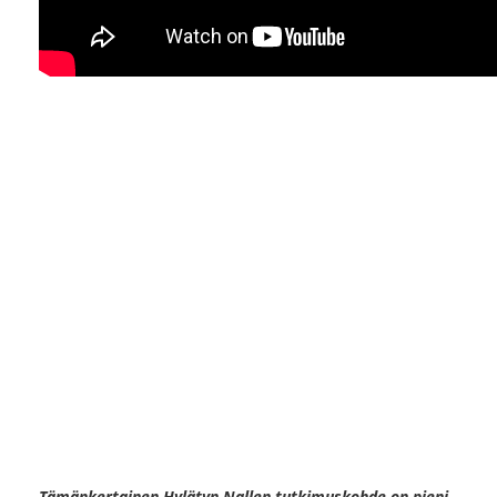
Tämänkertainen Hylätyn Nallen tutkimuskohde on pieni