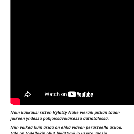
Noin kuukausi sitten Hylätty Nalle vieraili pitkän tauon
jälkeen yhdessä pohjoissavolaisessa autiotalossa.
Niin vaikea kuin asiaa on ehkä videon perusteella uskoa,
talo on todellakin ollut hylättynä jo useita vuosia.