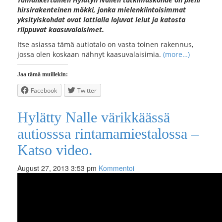
hirsirakenteinen mökki, jonka mielenkiintoisimmat
yksityiskohdat ovat lattialla lojuvat lelut ja katosta
riippuvat kaasuvalaisimet.
Itse asiassa tämä autiotalo on vasta toinen rakennus,
jossa olen koskaan nähnyt kaasuvalaisimia.
(more…)
Jaa tämä muillekin:
Facebook
Twitter
Hylätty Nalle värikkäässä
autiosssa rintamamiestalossa –
Katso video.
August 27, 2013 3:53 pm
Kommentoi