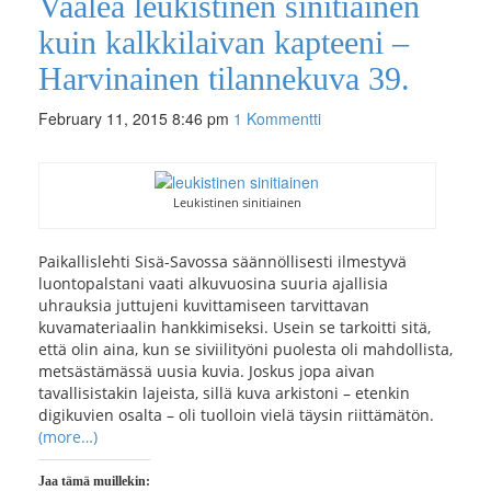
Vaalea leukistinen sinitiainen
kuin kalkkilaivan kapteeni –
Harvinainen tilannekuva 39.
February 11, 2015 8:46 pm
1 Kommentti
Leukistinen sinitiainen
Paikallislehti Sisä-Savossa säännöllisesti ilmestyvä
luontopalstani vaati alkuvuosina suuria ajallisia
uhrauksia juttujeni kuvittamiseen tarvittavan
kuvamateriaalin hankkimiseksi. Usein se tarkoitti sitä,
että olin aina, kun se siviilityöni puolesta oli mahdollista,
metsästämässä uusia kuvia. Joskus jopa aivan
tavallisistakin lajeista, sillä kuva arkistoni – etenkin
digikuvien osalta – oli tuolloin vielä täysin riittämätön.
(more…)
Jaa tämä muillekin: