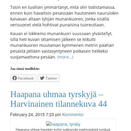
Tosin en tuolloin ymmärtänyt, mitä olin todistamassa,
ennen kuin havaitsin pesässään hautoneen naurulokin
kaivavan altaan tyhjän munankuoren, jonka sisällä
verisuonet vielä hohtivat punaisina tuoreuttaan.
Kauan ei lokkiemo munankuori suussaan ylvästellyt,
sillä heti kuvan ottamisen jälkeen se kiikutti
munankuoren muutaman kymmenen metrin päähän
pesästä jättäen vastasyntyneen poikasen hetkeksi
suojamaattona pesään.
(more…)
Jaa tämä muillekin:
Facebook
Twitter
Haapana uhmaa tyrskyjä –
Harvinainen tilannekuva 44
February 24, 2015 7:23 pm
Kommentoi
Haapana uhkaa itseeään kohti syäksyvää vaahtopäistä tyrskyä,