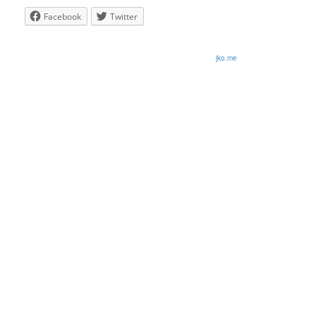
Facebook
Twitter
© 2026 Olli Korhonen. All rights reserved.
jko.me