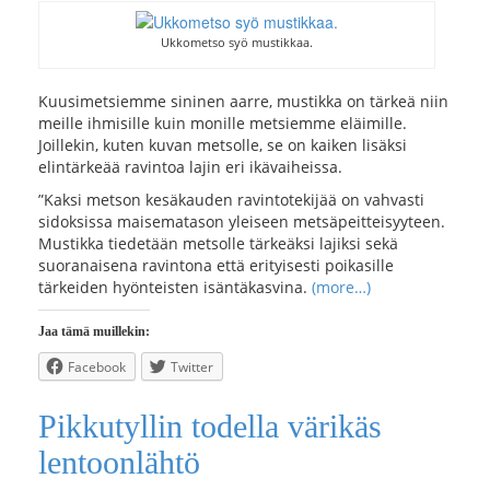
Ukkometso syö mustikkaa.
Kuusimetsiemme sininen aarre, mustikka on tärkeä niin
meille ihmisille kuin monille metsiemme eläimille.
Joillekin, kuten kuvan metsolle, se on kaiken lisäksi
elintärkeää ravintoa lajin eri ikävaiheissa.
”Kaksi metson kesäkauden ravintotekijää on vahvasti
sidoksissa maisematason yleiseen metsäpeitteisyyteen.
Mustikka tiedetään metsolle tärkeäksi lajiksi sekä
suoranaisena ravintona että erityisesti poikasille
tärkeiden hyönteisten isäntäkasvina.
(more…)
Jaa tämä muillekin:
Facebook
Twitter
Pikkutyllin todella värikäs
lentoonlähtö