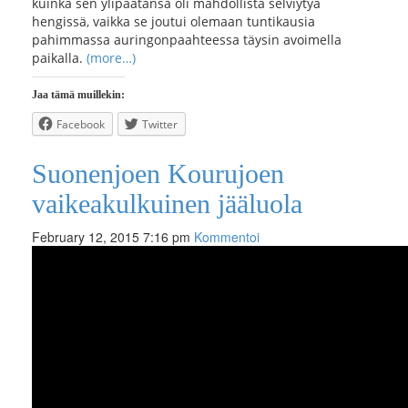
kuinka sen ylipäätänsä oli mahdollista selviytyä
hengissä, vaikka se joutui olemaan tuntikausia
pahimmassa auringonpaahteessa täysin avoimella
paikalla.
(more…)
Jaa tämä muillekin:
Facebook
Twitter
Suonenjoen Kourujoen
vaikeakulkuinen jääluola
February 12, 2015 7:16 pm
Kommentoi