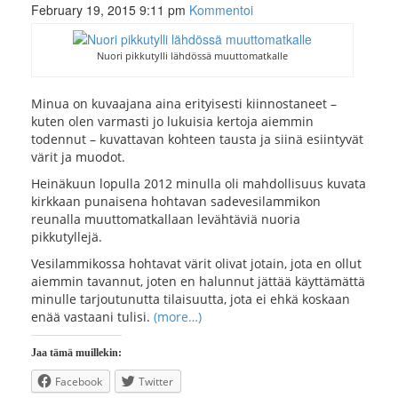
February 19, 2015 9:11 pm
Kommentoi
Nuori pikkutylli lähdössä muuttomatkalle
Minua on kuvaajana aina erityisesti kiinnostaneet –
kuten olen varmasti jo lukuisia kertoja aiemmin
todennut – kuvattavan kohteen tausta ja siinä esiintyvät
värit ja muodot.
Heinäkuun lopulla 2012 minulla oli mahdollisuus kuvata
kirkkaan punaisena hohtavan sadevesilammikon
reunalla muuttomatkallaan levähtäviä nuoria
pikkutyllejä.
Vesilammikossa hohtavat värit olivat jotain, jota en ollut
aiemmin tavannut, joten en halunnut jättää käyttämättä
minulle tarjoutunutta tilaisuutta, jota ei ehkä koskaan
enää vastaani tulisi.
(more…)
Jaa tämä muillekin:
Facebook
Twitter