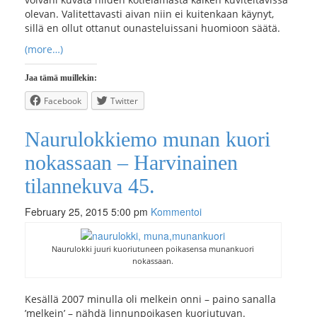
olevan. Valitettavasti aivan niin ei kuitenkaan käynyt,
sillä en ollut ottanut ounasteluissani huomioon säätä.
(more…)
Jaa tämä muillekin:
Facebook
Twitter
Naurulokkiemo munan kuori
nokassaan – Harvinainen
tilannekuva 45.
February 25, 2015 5:00 pm
Kommentoi
Naurulokki juuri kuoriutuneen poikasensa munankuori
nokassaan.
Kesällä 2007 minulla oli melkein onni – paino sanalla
’melkein’ – nähdä linnunpoikasen kuoriutuvan.