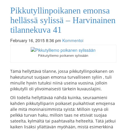
Pikkutyllinpoikanen emonsa
hellässä sylissä – Harvinainen
tilannekuva 41
February 16, 2015 8:36 pm
Kommentoi
Pikkutylliemo poikanen sylissään
Tämä hellyttävä tilanne, jossa pikkutyllinpoikanen on
hakeutunut suojaan emonsa turvalliseen syliin , tuli
minulle hyvin tutuksi niinä useina vuosina, jolloin
pikkutylli oli ylivoimaisesti tärkein kuvauslajini.
Oli todella hellyttävää nähdä kuinka, seuraamieni
kahden pikkutylliparin poikaset puikahtivat emojensa
alle mitä moninaisimmista syistä: Milloin syynä oli
pelkkä turvan haku, milloin taas ne etsivät suojaa
sateelta, kylmältä tai paahtavalta helteeltä. Tätä jatkui
kaiken lisäksi yllättävän myöhään, mistä esimerkkinä