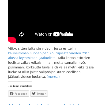
Viikko sitten julkaisin videon, jossa esittelin
kauneimman Suonenjoen Kourujoesta vuoden 2014
alussa löytämistäni jääluolista
. Tällä kertaa esittelen
luolista vaikeakulkuisimman, mutta samalla myös
pisimmän. Korkeutta luolalla oli vajaa metri, eikä tässä
luolassa ollut jäistä välipohjaa kuten edellisen
jääluolavideon luolassa.
(more…)
Jaa tämä muillekin:
Facebook
Twitter