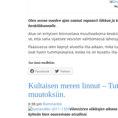
Nu
Olen usean vuoden ajan saanut vapaasti liikkua ja k
henkilökunnalle.
Alue on erityisen kiinnostava muuttoaikoina keväisi
se, että saha sijaitsee vesistön välittömässä lähe
Pääasiassa olen käynyt alueella ilta-aikaan, mikä tul
ovat hyvin tummasävyisiä, koska ne on kuvattu ilta
Jaa tämä muillekin:
Facebook
Twitter
Kultaisen meren linnut – T
muutoksiin.
6:38 pm
Kommentoi
Viimeisten viikkojen aikan
kylmän hien nousemaan otsalleni.