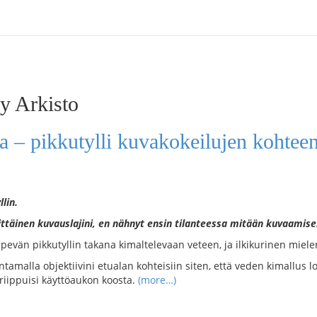
y Arkisto
lla – pikkutylli kuvakokeilujen kohtee
lin.
sittäinen kuvauslajini, en nähnyt ensin tilanteessa mitään kuvaamise
pevän pikkutyllin takana kimaltelevaan veteen, ja ilkikurinen mielen
entamalla objektiivini etualan kohteisiin siten, että veden kimallus lo
 riippuisi käyttöaukon koosta.
(more…)