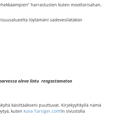
miehekkäämpien” harrastusten kuten moottorisahan,
ollisuusalueelta löytämäni sadevesilätäkön
luparvessa oleva lintu rengastamaton
hkyltä käsittääkseni puuttuvat. Kirjekyyhkyllä nämä
öytyä, kuten
kuva Tarsiger.com
‘in sivustolla