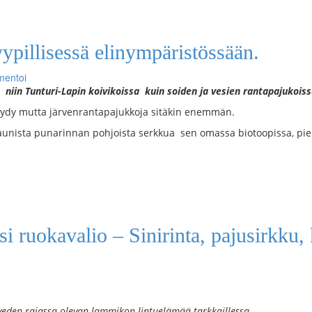
tyypillisessä elinympäristössään.
entoi
 niin Tunturi-Lapin koivikoissa kuin soiden ja vesien rantapajukoiss
 löydy mutta järvenrantapajukkoja sitäkin enemmän.
 kaunista punarinnan pohjoista serkkua sen omassa biotoopissa, pi
ksi ruokavalio – Sinirinta, pajusirkku,
 veden rajassa olevan lammikon lintuelämää tarkkaillessa.