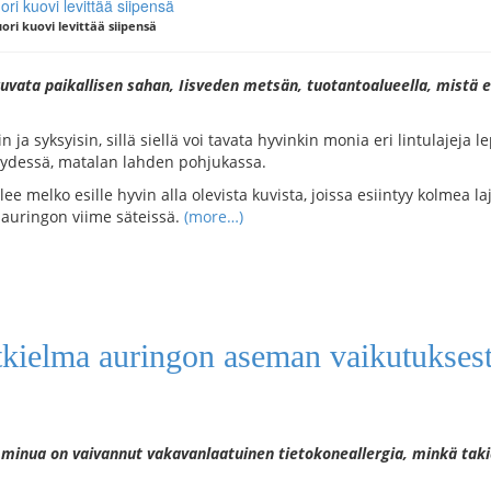
ori kuovi levittää siipensä
uvata paikallisen sahan, Iisveden metsän, tuotantoalueella, mistä er
n ja syksyisin, sillä siellä voi tavata hyvinkin monia eri lintulaje
isyydessä, matalan lahden pohjukassa.
ee melko esille hyvin alla olevista kuvista, joissa esiintyy kolmea la
-auringon viime säteissä.
(more…)
utkielma auringon aseman vaikutukses
a minua on vaivannut vakavanlaatuinen tietokoneallergia, minkä tak