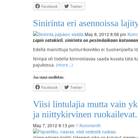
Facebook
Twitter
Sinirinta eri asennoissa laji
May 8, 2012 8:58 pm
Komm
Lapin satakieli, sinirinta on pesimäaikaan kotonaan
Edellä mainittuja tunturikoivikko ei Suonenjoelta
Niinpä oli todella kiinnostavaa saada kuvata tätä
pajukossa.
(more…)
Jaa tämä muillekin:
Facebook
Twitter
Viisi lintulajia mutta vain y
ja niittykirvinen ruokailevat.
May 7, 2012 8:13 pm
1 Kommentti
Viime päivien kaikki liikenevä aika on kulunut pienen