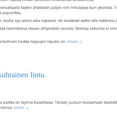
sialtaalla käykin yllättävän paljon niin lintulajeja kuin yksilöitä. 
ja pajusirkku.
le, mutta syy selvisi aika nopeasti:
Ne noukkivat veden alta nokkiinsa j
yttää lammikossa olevan ehtymätön varasto. Montaa sekuntia ei nim
herkullinen toukka loppujen lopuksi on.
(more…)
uhtainen lintu.
ka paikka on täynnä kuvattavaa. Tänään juutuin kuvaamaan kalalokkeja 
uhteissa.
(more…)