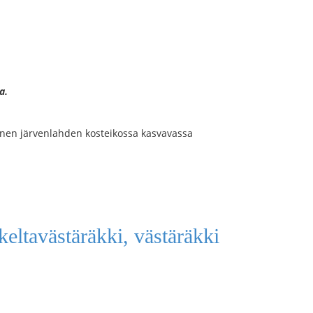
a.
enen järvenlahden kosteikossa kasvavassa
 keltavästäräkki, västäräkki