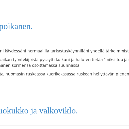
poikanen.
ni käydessäni normaalilla tarkastuskäynnilläni yhdellä tärkeimmist
paikan työntekijöistä pysäytti kulkuni ja haluten tietää ”miksi tuo 
n hänen sormensa osoittamassa suunnassa.
sta, huomasin ruskeassa kuorikekasassa ruskean hellyttävän piene
suokukko ja valkoviklo.