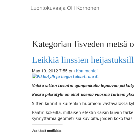
Luontokuvaaja Olli Korhonen
Kategorian Iisveden metsä o
Leikkiä linssien heijastuksi
May 19, 2012 7:55 pm
Kommentoi
Viikko sitten tavoitin ojanpenkalla lepäävän pikkutyl
Koska pikkutylli on ollut useina vuosina tärkein yk
Sitten kiinnitin kuitenkin huomioni vastavalossa kyl
Päätin kokeilla, millaisen efektin saisin kuviin tark
synnyttämiä geometrisia kuvioita, joiden koko taas
Jaa tämä muillekin: