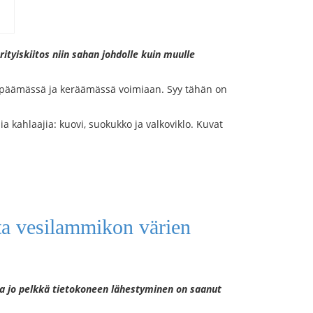
ityiskiitos niin sahan johdolle kuin muulle
ja lepäämässä ja keräämässä voimiaan. Syy tähän on
jia kahlaajia: kuovi, suokukko ja valkoviklo. Kuvat
ta vesilammikon värien
ia jo pelkkä tietokoneen lähestyminen on saanut