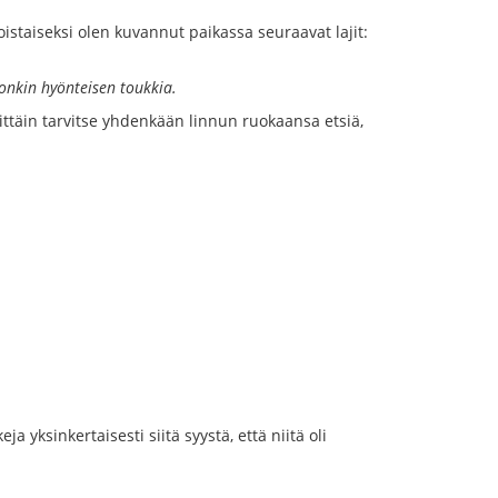
Toistaiseksi olen kuvannut paikassa seuraavat lajit:
onkin hyönteisen toukkia.
ittäin tarvitse yhdenkään linnun ruokaansa etsiä,
yksinkertaisesti siitä syystä, että niitä oli