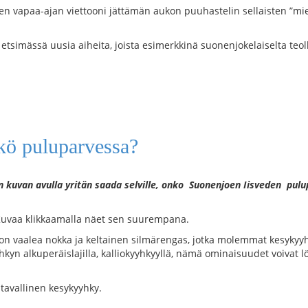
sen vapaa-ajan viettooni jättämän aukon puuhastelin sellaisten ”
a etsimässä uusia aiheita, joista esimerkkinä suonenjokelaiselta te
kö puluparvessa?
n kuvan avulla yritän saada selville, onko Suonenjoen Iisveden pu
 Kuvaa klikkaamalla näet sen suurempana.
la on vaalea nokka ja keltainen silmärengas, jotka molemmat kesykyy
kyn alkuperäislajilla, kalliokyyhkyyllä, nämä ominaisuudet voivat l
 tavallinen kesykyyhky.