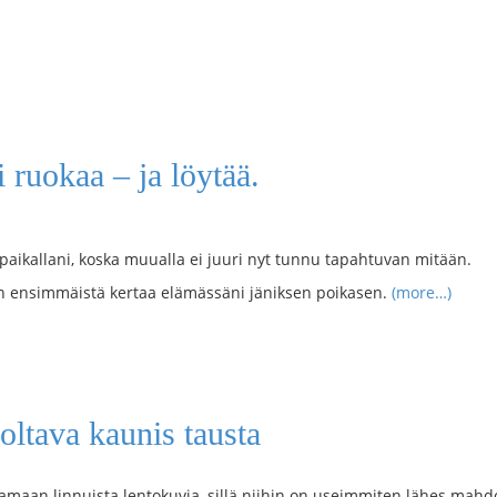
 ruokaa – ja löytää.
spaikallani, koska muualla ei juuri nyt tunnu tapahtuvan mitään.
asin ensimmäistä kertaa elämässäni jäniksen poikasen.
(more…)
oltava kaunis tausta
ttamaan linnuista lentokuvia, sillä niihin on useimmiten lähes mah