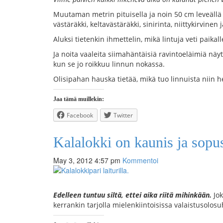
Muutaman metrin pituisella ja noin 50 cm leveällä ve
västäräkki, keltavästäräkki, sinirinta, niittykirvinen 
Aluksi tietenkin ihmettelin, mikä lintuja veti paikal
Ja noita vaaleita siimahäntäisiä ravintoeläimiä nä
kun se jo roikkuu linnun nokassa.
Olisipahan hauska tietää, mikä tuo linnuista niin 
Jaa tämä muillekin:
Facebook
Twitter
Kalalokki on kaunis ja sopus
May 3, 2012 4:57 pm
Kommentoi
Edelleen tuntuu siltä, ettei aika riitä mihinkään.
Jo
kerrankin tarjolla mielenkiintoisissa valaistusolos