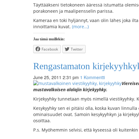
Täyttääkseni tietokoneen ääressä istumatta olemi
porakoneen ja maalipensselin parissa.
Kameraa en toki hyljännyt, vaan olin lähes joka ilt
innoittamia kuvat.
(more…)
Jaa tämä muillekin:
Facebook
Twitter
Rengastamaton kirjekyyhky
June 25, 2011 2:31 pm
1 Kommentti
Viereise
mustavalkoisen alalajin kirjekyyhky.
Kirjekyyhky tunnetaan myös nimellä viestikyyhky.
Kesykyyhky sen ei pitäisi olla, koska kuvan linnul
ominaisuudet ovat. Samoin kesykyyhkyn ja kirjekyyh
osoittaa.
P.s. Myöhemmin selvisi, että kyseessä oli kuitenkin