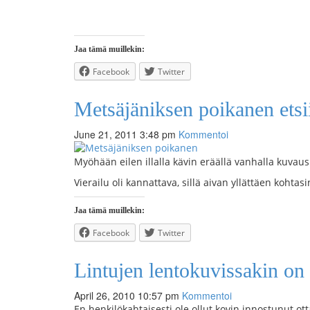
Jaa tämä muillekin:
Facebook
Twitter
Metsäjäniksen poikanen etsii
June 21, 2011 3:48 pm
Kommentoi
Myöhään eilen illalla kävin eräällä vanhalla kuvau
Vierailu oli kannattava, sillä aivan yllättäen koht
Jaa tämä muillekin:
Facebook
Twitter
Lintujen lentokuvissakin on 
April 26, 2010 10:57 pm
Kommentoi
En henkilökahtaisesti ole ollut kovin innostunut o