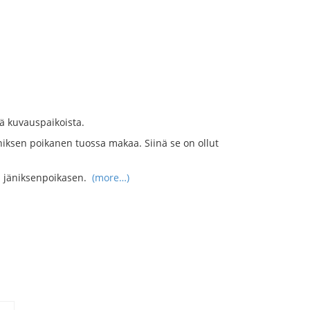
ä kuvauspaikoista.
jäniksen poikanen tuossa makaa. Siinä se on ollut
n jäniksenpoikasen.
(more…)