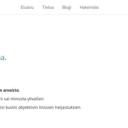
Etusivu
Tietoa
Blogi
Hakemisto
na.
n arvoista.
i sai minusta ylivallan:
isi kuviin objektiivin linssien heijastuksien