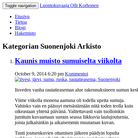
Luontokuvaaja Olli Korhonen
Toggle navigation
Etusivu
Tietoa
Blogi
Hakemisto
Kategorian Suonenjoki Arkisto
Kaunis muisto sumuiselta viikolta
October 9, 2014 6:20 pm
Kommentoi
Iisveden vanha rautatieaseman alue rakennuksineen sumun kesk
Viime viikolla monena aamuna oli todella upeita sumuja.
Vahinko vain en päässyt metsästämään niitä toden teolla kuin
oikeastaan yhtenä päivänä. Valitettavasti vain tuolloinkin
jumituin kuvaamaan sumun seassa liikkuvia laulujoutsenia,
joista julkaisinkin ja aikaisemmin muutaman kuvan.
Tunti joutsenkuvien ottamisen jälkeen päädyin lopulta