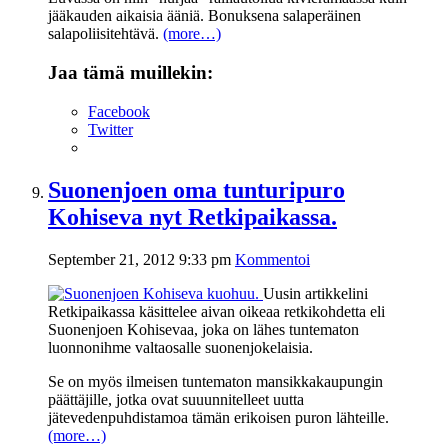
jääkauden aikaisia ääniä. Bonuksena salaperäinen
salapoliisitehtävä.
(more…)
Jaa tämä muillekin:
Facebook
Twitter
Suonenjoen oma tunturipuro
Kohiseva nyt Retkipaikassa.
September 21, 2012 9:33 pm
Kommentoi
Uusin artikkelini
Retkipaikassa käsittelee aivan oikeaa retkikohdetta eli
Suonenjoen Kohisevaa, joka on lähes tuntematon
luonnonihme valtaosalle suonenjokelaisia.
Se on myös ilmeisen tuntematon mansikkakaupungin
päättäjille, jotka ovat suuunnitelleet uutta
jätevedenpuhdistamoa tämän erikoisen puron lähteille.
(more…)