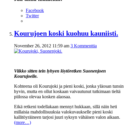
Facebook
Twitter
Kourujoen koski kuohuu kauniisti.
November 26, 2012 11:59 am
3 Kommenttia
Viikko sitten tein lyhyen löytöretken Suonenjoen
Kourujoelle.
Kohteena oli Kourujoki ja pieni koski, jonka yläosan tunsin
hyvin, mutta en ollut koskaan vaivautunut tutkimaan tieltä
piilossa olevaa kosken alaosaa.
Eikä retkeni todellakaan mennyt hukkaan, sillä näin heti
millaisia mahdollisuuksia valokuvaukselle pieni koski
kallitöyräineen tarjosi juuri syksyn vähäisen valon aikaan.
(more…)