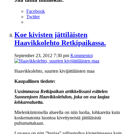
Facebook
Twitter
Koe kivisten jättiläisten
Haavikkolehto Retkipaikassa.
September 23, 2012 7:30 pm
Kommentoi
Haavikkolehto, suurten kivijättiläisten maa
Kaupallinen tiedote:
Uusimmassa Retkipaikan artikkelissani esittelen
Suonenjoen Haavikkolehdon, joka on osa laajaa
lohkarealuetta.
Mielenkiintoisella alueella on niin luolia, lohkareita kuin
koskematonta luontoa kivettyneistä jättiläisistä
puhumattakaan.
Luvassa on niin ”hurjaa” ralliautoilua kivierämaassa kuin