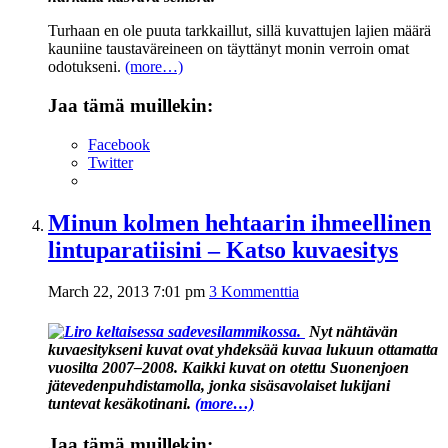
Turhaan en ole puuta tarkkaillut, sillä kuvattujen lajien määrä
kauniine taustaväreineen on täyttänyt monin verroin omat
odotukseni.
(more…)
Jaa tämä muillekin:
Facebook
Twitter
Minun kolmen hehtaarin ihmeellinen
lintuparatiisini – Katso kuvaesitys
March 22, 2013 7:01 pm
3 Kommenttia
Nyt nähtävän
kuvaesitykseni kuvat ovat yhdeksää kuvaa lukuun ottamatta
vuosilta 2007–2008. Kaikki kuvat on otettu Suonenjoen
jätevedenpuhdistamolla, jonka sisäsavolaiset lukijani
tuntevat kesäkotinani.
(more…)
Jaa tämä muillekin: