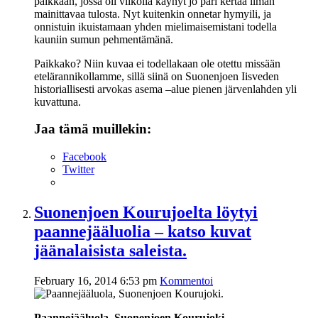
paikkaan, jossa oli viikolla käynyt jo pari kertaa ilman
mainittavaa tulosta. Nyt kuitenkin onnetar hymyili, ja
onnistuin ikuistamaan yhden mielimaisemistani todella
kauniin sumun pehmentämänä.
Paikkako? Niin kuvaa ei todellakaan ole otettu missään
etelärannikollamme, sillä siinä on Suonenjoen Iisveden
historiallisesti arvokas asema –alue pienen järvenlahden yli
kuvattuna.
Jaa tämä muillekin:
Facebook
Twitter
Suonenjoen Kourujoelta löytyi
paannejääluolia – katso kuvat
jäänalaisista saleista.
February 16, 2014 6:53 pm
Kommentoi
Paannejääluola, Suonenjoen Kourujoki.