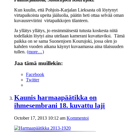
Kun kuulin, että Pohjois-Karjalan Lieksasta oli löytynyt
virtapaikoista upeita jääluolia, päätin heti ottaa selvää oman
kuvausreviirini virtapaikkojen tilanteen.
Ja yllätys yllätys, jo ensimmäisestä tutusta koskesta niitä
todellakin löytyi aina uteliaan kamerani kuvattaviksi. Tämä
paikka on se sama Suonenjoen Kourujoki, jossa olen jo
kahden vuoden aikana käynyt kuvaamassa aina tilaisuuden
tullen.
(more…)
Jaa tämä muillekin:
Facebook
Twitter
Kaunis harmaapäätikka on
ihmesembrani 18. kuvattu laji
October 17, 2013 10:12 am
Kommentoi