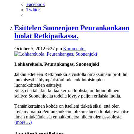
Facebook
Twitter
Esittelen Suonenjoen Peurankankaan
luolat Retkipaikassa.
October 5, 2012 6:27 pm
Kommentoi
Lohkareluola, Peurankangas, Suonenjoki
Jatkan edelleen Retkipaikka-sivustolla omaksumani profiilin
mukaisesti lähiympäristöni mielenkiintoisimpien
luontokohteiden esittelyä.
Sille, että tälläkin kertaa kerron luolista, on luonnollinen
selitys: Suonenjoelta todella löytyy paljon erilaisia luolia.
Tämänkertainen kohde on itselleni tärkeä siksi, että olen
löytänyt nämä Peurankankaan lohkarealueen luolat aivan itse
ilman minkäänlaista ennakkotietoa niiden olemassaolosta.
(more…)
Jaa tämä muillekin: