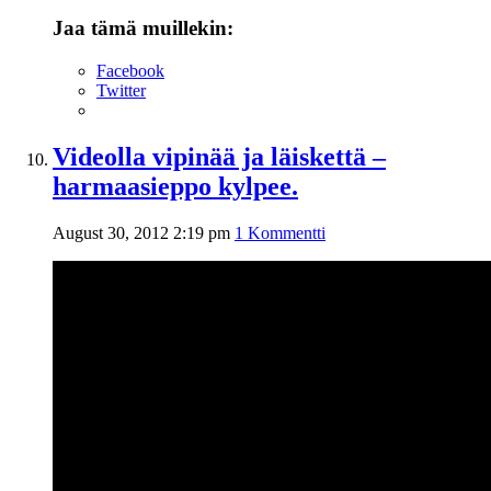
Jaa tämä muillekin:
Facebook
Twitter
Videolla vipinää ja läiskettä –
harmaasieppo kylpee.
August 30, 2012 2:19 pm
1 Kommentti