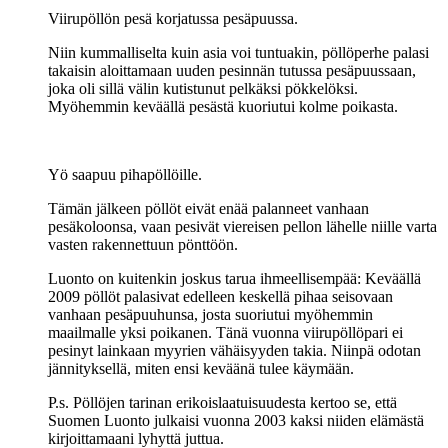
Viirupöllön pesä korjatussa pesäpuussa.
Niin kummalliselta kuin asia voi tuntuakin, pöllöperhe palasi
takaisin aloittamaan uuden pesinnän tutussa pesäpuussaan,
joka oli sillä välin kutistunut pelkäksi pökkelöksi.
Myöhemmin keväällä pesästä kuoriutui kolme poikasta.
Yö saapuu pihapöllöille.
Tämän jälkeen pöllöt eivät enää palanneet vanhaan
pesäkoloonsa, vaan pesivät viereisen pellon lähelle niille varta
vasten rakennettuun pönttöön.
Luonto on kuitenkin joskus tarua ihmeellisempää: Keväällä
2009 pöllöt palasivat edelleen keskellä pihaa seisovaan
vanhaan pesäpuuhunsa, josta suoriutui myöhemmin
maailmalle yksi poikanen. Tänä vuonna viirupöllöpari ei
pesinyt lainkaan myyrien vähäisyyden takia. Niinpä odotan
jännityksellä, miten ensi keväänä tulee käymään.
P.s. Pöllöjen tarinan erikoislaatuisuudesta kertoo se, että
Suomen Luonto julkaisi vuonna 2003 kaksi niiden elämästä
kirjoittamaani lyhyttä juttua.