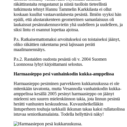
räkättirastaita rengastanut ja niistä tuolloin tieteellistä
tutkimusta tehnyt Hannu Tammelin Karkkilasta ei ollut
koskaan kuullut vastaavanlaisesta pesästä. Ilmiön syyksi hän
epäili, että alustarakenteen geometrinen samanlaisuus oli
laukaissut pesänrakennusvietin yhä uudelleen ja uudelleen, ja
siksi lintu ei osannut lopettaa ajoissa.
P.s. Ratkaisemattomaksi arvoitukseksi on toistaiseksi jäänyt,
oliko räkättien rakentama pesä lajissaan peräti
maailmanennätys.
P.s.2. Rastaiden oudosta pesästä oli v. 2004 Suomen
Luonnossa lyhyt kirjoittamani selostus.
Harmaasieppo pesi vanhainkodin kukka-amppelissa
Harmaasieppo pesiminen parvekkeen kukkaruukussa ei ole
mitenkään tavatonta, mutta Vesannolla vanhainkodin kukka-
amppelissa kesällä 2005 pesinyt harmaasieppo on jäänyt
mieleeni sen suuren mielenkiinnon takia, jota linnun pesintä
herätti vanhusten keskuudessa. Kuvaushetkelläkin
lintuperheen touhuja tarkkaili ikkunan takaa kaksi rullatuolissa
istuvaa seniorikansalaista. Todella hellyttävä näky!