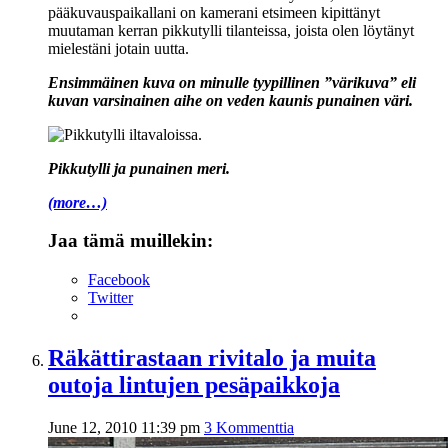
pääkuvauspaikallani on kamerani etsimeen kipittänyt
muutaman kerran pikkutylli tilanteissa, joista olen löytänyt
mielestäni jotain uutta.
Ensimmäinen kuva on minulle tyypillinen ”värikuva” eli
kuvan varsinainen aihe on veden kaunis punainen väri.
Pikkutylli ja punainen meri.
(more…)
Jaa tämä muillekin:
Facebook
Twitter
Räkättirastaan rivitalo ja muita
outoja lintujen pesäpaikkoja
June 12, 2010 11:39 pm
3 Kommenttia