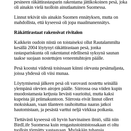
pesineen räkättirastasparin rakentama jättikokoinen pesä, joka
oli ainakin vielä tuolloin ainutlaatuinen Suomessa.
Linnut tekivät siis ainakin Suomen ennätyksen, mutta on
mahdollista, että kyseessä oli jopa maailmanennätys.
Räkättirastaat rakensivat rivitalon
Kaikkein oudoin niistä on toistaiseksi ollut Rautalammilta
kesällä 2004 löytynyt räkättirastaan pesä, jonka
rastaspariskunta oli rakentanut edellisenä syksynä saunan
taakse suojaan nostettujen veneentuhtojen päälle.
Pesä koostui viidestä toisissaan kiinni olevasta pesämaljasta,
joissa yhdessä oli viisi munaa.
Löytymisensä jälkeen pesä oli varovasti nostettu seinällä
ylempänä olevien airojen päälle. Siirrossa osa viiden kupin
muodostamasta ketjusta lievästi vaurioitui, mutta kaksi
kupeista jäi priimakuntoon. Siirrosta eivät linnut olleet
moksiskaan, vaan tilanteen rauhoituttua naaras jatkoi
hautomistaan, ja pesästä varttui neljä virkkua poikasta.
Tiettävästi kyseessä oli hyvin harvinainen ilmiö, sillä niin
BirdLife Suomessa kuin rengastustoimistossakaan ei oltu
tuolloin törmätty vastaavaan. Myöskään tuhansia