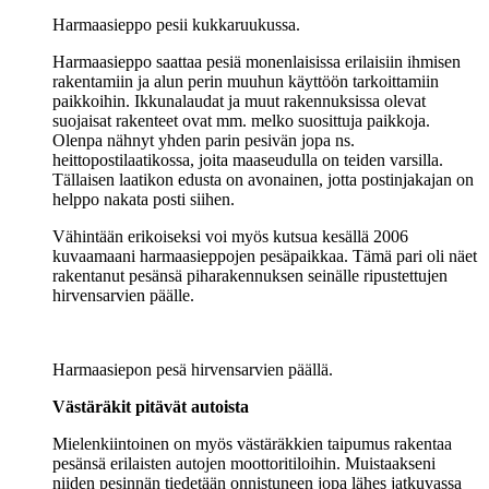
Harmaasieppo pesii kukkaruukussa.
Harmaasieppo saattaa pesiä monenlaisissa erilaisiin ihmisen
rakentamiin ja alun perin muuhun käyttöön tarkoittamiin
paikkoihin. Ikkunalaudat ja muut rakennuksissa olevat
suojaisat rakenteet ovat mm. melko suosittuja paikkoja.
Olenpa nähnyt yhden parin pesivän jopa ns.
heittopostilaatikossa, joita maaseudulla on teiden varsilla.
Tällaisen laatikon edusta on avonainen, jotta postinjakajan on
helppo nakata posti siihen.
Vähintään erikoiseksi voi myös kutsua kesällä 2006
kuvaamaani harmaasieppojen pesäpaikkaa. Tämä pari oli näet
rakentanut pesänsä piharakennuksen seinälle ripustettujen
hirvensarvien päälle.
Harmaasiepon pesä hirvensarvien päällä.
Västäräkit pitävät autoista
Mielenkiintoinen on myös västäräkkien taipumus rakentaa
pesänsä erilaisten autojen moottoritiloihin. Muistaakseni
niiden pesinnän tiedetään onnistuneen jopa lähes jatkuvassa