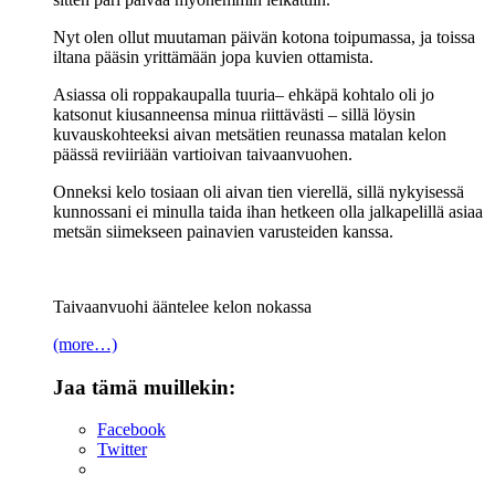
Nyt olen ollut muutaman päivän kotona toipumassa, ja toissa
iltana pääsin yrittämään jopa kuvien ottamista.
Asiassa oli roppakaupalla tuuria– ehkäpä kohtalo oli jo
katsonut kiusanneensa minua riittävästi – sillä löysin
kuvauskohteeksi aivan metsätien reunassa matalan kelon
päässä reviiriään vartioivan taivaanvuohen.
Onneksi kelo tosiaan oli aivan tien vierellä, sillä nykyisessä
kunnossani ei minulla taida ihan hetkeen olla jalkapelillä asiaa
metsän siimekseen painavien varusteiden kanssa.
Taivaanvuohi ääntelee kelon nokassa
(more…)
Jaa tämä muillekin:
Facebook
Twitter