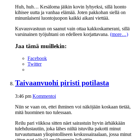
Huh, huh… Kesäloma jäikin kovin lyhyeksi, sillä luonto
kihisee uutta ja vanhaa elämää. Joten pakkohan siellä on
minunlaiseni luontojuopon kaikki aikani viettää.
Kuvausvastuun on saanut vain ottaa kakkoskamerani, sillä
varsinainen työjuhtani on edelleen korjattavana.
(more…)
Jaa tämä muillekin:
Facebook
Twitter
Taivaanvuohi piristi potilasta
3:46 pm
Kommentoi
Niin se vaan on, ettei ihminen voi näköjään koskaan tietää,
mitä huominen tuo tulessaan.
Reilu pari viikkoa sitten näet sairastuin hyvin ärhäkkään
tulehdustautiin, joka lähes niiltä istuvilta pakotti minut
turvautumaan yliopistolliseen keskussairaalaan, jossa minut
sitten pari päivää myöhemmin leikattiin.