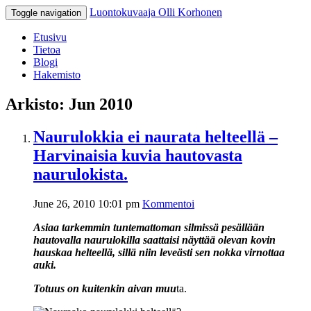
Luontokuvaaja Olli Korhonen
Toggle navigation
Etusivu
Tietoa
Blogi
Hakemisto
Arkisto: Jun 2010
Naurulokkia ei naurata helteellä –
Harvinaisia kuvia hautovasta
naurulokista.
June 26, 2010 10:01 pm
Kommentoi
Asiaa tarkemmin tuntemattoman silmissä pesällään
hautovalla naurulokilla saattaisi näyttää olevan kovin
hauskaa helteellä, sillä niin leveästi sen nokka virnottaa
auki.
Totuus on kuitenkin aivan muu
ta.