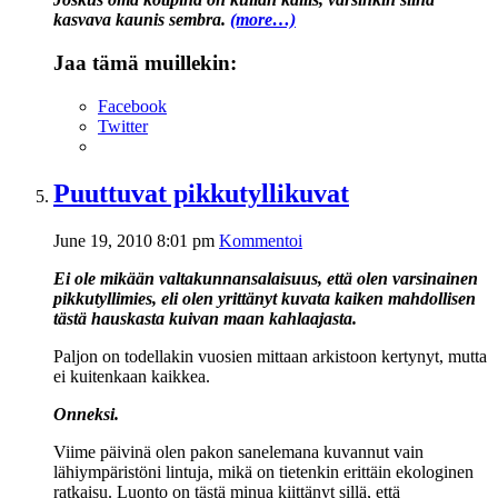
kasvava kaunis sembra.
(more…)
Jaa tämä muillekin:
Facebook
Twitter
Puuttuvat pikkutyllikuvat
June 19, 2010 8:01 pm
Kommentoi
Ei ole mikään valtakunnansalaisuus, että olen varsinainen
pikkutyllimies, eli olen yrittänyt kuvata kaiken mahdollisen
tästä hauskasta kuivan maan kahlaajasta.
Paljon on todellakin vuosien mittaan arkistoon kertynyt, mutta
ei kuitenkaan kaikkea.
Onneksi.
Viime päivinä olen pakon sanelemana kuvannut vain
lähiympäristöni lintuja, mikä on tietenkin erittäin ekologinen
ratkaisu. Luonto on tästä minua kiittänyt sillä, että