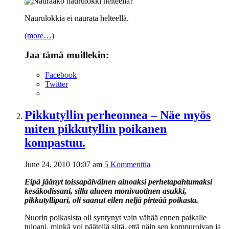
Naurulokkia ei naurata helteellä.
(more…)
Jaa tämä muillekin:
Facebook
Twitter
Pikkutyllin perheonnea – Näe myös
miten pikkutyllin poikanen
kompastuu.
June 24, 2010 10:07 am
5 Kommenttia
Eipä jäänyt toissapäiväinen ainoaksi perhetapahtumaksi
kesäkodissani, silla alueen monivuotinen asukki,
pikkutyllipari, oli saanut eilen neljä pirteää poikasta.
Nuorin poikasista oli syntynyt vain vähää ennen paikalle
tuloani, minkä voi päätellä siitä, että näin sen kompuroivan ja