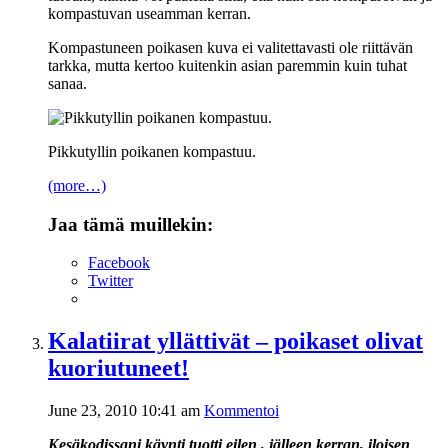
kompastuvan useamman kerran.
Kompastuneen poikasen kuva ei valitettavasti ole riittävän
tarkka, mutta kertoo kuitenkin asian paremmin kuin tuhat
sanaa.
Pikkutyllin poikanen kompastuu.
(more…)
Jaa tämä muillekin:
Facebook
Twitter
Kalatiirat yllättivät – poikaset olivat
kuoriutuneet!
June 23, 2010 10:41 am
Kommentoi
Kesäkodissani käynti tuotti eilen , jälleen kerran, iloisen