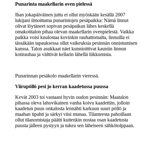
Punarinta maakellarin oven pielessä
Ihan jokapäiväinen juttu ei ollut myöskään kesällä 2007
lukijani ilmoittama punarintojen pesäpaikka: Nämä linnut
olivat löytäneet sopivan pesäpaikan lähes keskellä
omakotitalon pihaa olevan maakellarin ovenpielestä. Vaikka
paikka voisi kuulostaa kovinkin rauhattomalta, linnuilla ei
tässäkään tapauksessa ollut vaikeuksia pesinnän onnistumisen
kanssa. Talon asukkaat näet kunnioittivat kauniin linnun
kotirauhaa ja välttivät kellarin lähellä liikkumista.
Punarinnan pesäkolo maakellarin vieressä.
Viirupöllö pesi jo kerran kaadetussa puussa
Kevät 2003 toi vastaani hyvin oudon pesinnän: Maatalon
pihassa oleva lahovikainen vanha koivu kaadettiin, jolloin
kaadetun puun onkalosta lennähti karkuun suuri pöllö ja
maahan tipahti ja särkyi viisi munaa. Tilanteesta pahoillaan
ollut tilanomistaja päätti kuitenkin nostaa osan kaadetusta
puusta jälleen pystyyn ja tukea sen läheiseen sähkötolppaan.