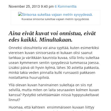
November 25, 2013 9:40 pm
6 Kommenttia
Kuvassa sinisorsa sukeltaa vajaan metrin syvyydessä.
Aina eivät kuvat voi onnistua, eivät
edes kaikki. Minultakaan.
Onneksi olosuhteita voi aina syyttää, kuten esimerkiksi
viereisen kuvan sinisorsasta ei kukaan olisi saanut
tarkkaa ja värikkään kaunista kuvaa, sillä lintu sukeltaa
usean kymmenen sentin syvyydessä tummassa joessa.
Lisäksi päivä oli hyvin kylmä, lähes 30 astetta pakkasta,
minkä takia veden pinnalla kulki runsaasti pakkasen
nostattamia huurupilviä.
Yllä olevan kuvan harvinainen sukeltaja on siis nyt
selvillä, mutta miten on laita seuraavien kolmen kuvan
kanssa? Pystytkö selvittäämään niissä hyppysukeltavat
linnut?
Huomaa, että kahteen ensimmäiseen kuvaan liittyy