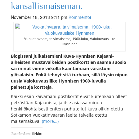
kansallismaiseman.
November 18, 2013 9:11 pm
Kommentoi
Vuokatinvaara, talvimaisema, 1960-luku, Valokuvausliike
Hynninen
Blogissani julkaisemieni Kuva-Hynnisen Kajaani-
aiheisten mustavalkeiden postikorttien saama suosio
sai minut viime viikolla kääntämään varastoni
ylösalaisin. Enkä tehnyt sitä turhaan, sillä löysin nipun
uusia Valokuvausliike Hynnisen 1960-luvulla
painettuja kortteja.
Kaikki esiin kaivamani postikortit eivät kuitenkaan olleet
pelkästään Kajaanista, ja itse asiassa minua
henkilökohtaisesti eniten puhutellut kuva olikin otettu
Sotkamon Vuokatinvaaran laelta talvella otettu
maisemakuva.
(more…)
Jaa tämä muillekin: