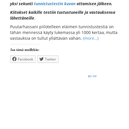
yksi sekunti
tunnistustestin kuvan
ottamisen jälkeen.
Kiitokset kaikille testiin tustustuneille ja vastauksensa
lähettäneille
.
Puutarhassani piilotelleen eläimen tunnistustestiä on
tähän mennessä käyty lukemassa yli 1000 kertaa, mutta
vastauksia on tullut yllättävän vähän.
(more…)
Jaa tämä muillekin:
Facebook
Twitter
© 2026 Olli Korhonen. All rights reserved.
jko.me