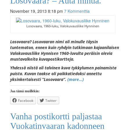
Losovaara? – Auta minua.
November 19, 2013 8:18 pm
7 Kommenttia
Losovaara, 1960-luku, Valokuvausliike Hynninen
Losovaara? Losovaaran nimi oli minulle täysin
tuntematon, ennen kuin ryhdyin tutkimaan kajaanilaisen
Valokuvausliike Hynnisen 1960-luvulta peräisin olevia
mustavalkeita kuvapostikortteja.
Yhdessä niistä oli talvinen kuva tykkylumen painamista
puista. Kuvan taakse oli paikkatiedoksi annettu
yksinkertaisesti ”Losovaara”.
(more…)
Jaa tämä muillekin:
Facebook
Twitter
Vanha postikortti paljastaa
Vuokatinvaaran kadonneen