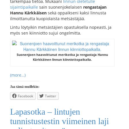
tarkempaa tietoa. Mukaani
linnun oletetulle
sijaintipaikalle
sain suonenjokelaisen
rengastajan
Hannu Kärkkäisen
sekä oppaikseni kaksi linnusta
ilmoittanutta kuopiolaista metsästäjää.
Lintu löytyikin metsästäjien opastuksella nopeasti, ja
myös sen kiinniotto sujui ongelmitta.
Suonenjoen haavoittunut merikotka ja rengastaja Hannu
Kärkkäinen linnun kiinniottopaikalla.
(more…)
Jaa tämä muillekin:
Facebook
Twitter
Lapasotka – lintujen
tunnistustestin viimeinen laji