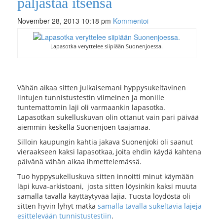
paljastaa itsensä
November 28, 2013 10:18 pm
Kommentoi
Lapasotka veryttelee siipiään Suonenjoessa.
Vähän aikaa sitten julkaisemani hyppysukeltavinen
lintujen tunnistustestin viimeinen ja monille
tuntemattomin laji oli varmaankin lapasotka.
Lapasotkan sukelluskuvan olin ottanut vain pari päivää
aiemmin keskellä Suonenjoen taajamaa.
Silloin kaupungin kahtia jakava Suonenjoki oli saanut
vieraakseen kaksi lapasotkaa, joita ehdin käydä kahtena
päivänä vähän aikaa ihmettelemässä.
Tuo hyppysukelluskuva sitten innoitti minut käymään
läpi kuva-arkistoani, josta sitten löysinkin kaksi muuta
samalla tavalla käyttäytyvää lajia. Tuosta löydöstä oli
sitten hyvin lyhyt matka
samalla tavalla sukeltavia lajeja
esittelevään tunnistustestiin
.