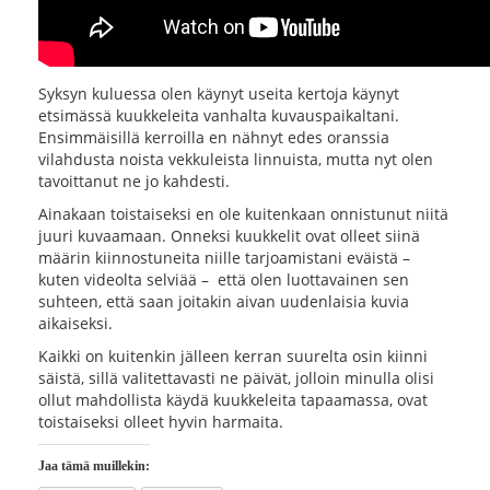
Syksyn kuluessa olen käynyt useita kertoja käynyt
etsimässä kuukkeleita vanhalta kuvauspaikaltani.
Ensimmäisillä kerroilla en nähnyt edes oranssia
vilahdusta noista vekkuleista linnuista, mutta nyt olen
tavoittanut ne jo kahdesti.
Ainakaan toistaiseksi en ole kuitenkaan onnistunut niitä
juuri kuvaamaan. Onneksi kuukkelit ovat olleet siinä
määrin kiinnostuneita niille tarjoamistani eväistä –
kuten videolta selviää – että olen luottavainen sen
suhteen, että saan joitakin aivan uudenlaisia kuvia
aikaiseksi.
Kaikki on kuitenkin jälleen kerran suurelta osin kiinni
säistä, sillä valitettavasti ne päivät, jolloin minulla olisi
ollut mahdollista käydä kuukkeleita tapaamassa, ovat
toistaiseksi olleet hyvin harmaita.
Jaa tämä muillekin: