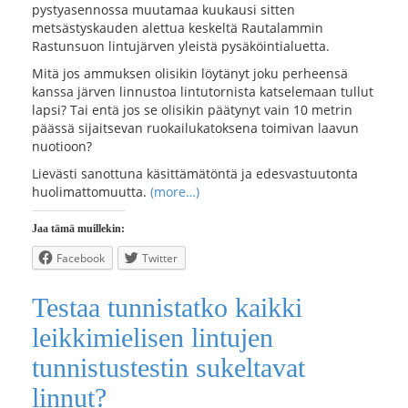
pystyasennossa muutamaa kuukausi sitten
metsästyskauden alettua keskeltä Rautalammin
Rastunsuon lintujärven yleistä pysäköintialuetta.
Mitä jos ammuksen olisikin löytänyt joku perheensä
kanssa järven linnustoa lintutornista katselemaan tullut
lapsi? Tai entä jos se olisikin päätynyt vain 10 metrin
päässä sijaitsevan ruokailukatoksena toimivan laavun
nuotioon?
Lievästi sanottuna käsittämätöntä ja edesvastuutonta
huolimattomuutta.
(more…)
Jaa tämä muillekin:
Facebook
Twitter
Testaa tunnistatko kaikki
leikkimielisen lintujen
tunnistustestin sukeltavat
linnut?