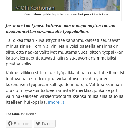
Kuva: Nuori pikkulepinkäinen vartioi parkkipaikkaa.
Jos moni tuo työnsä kotiinsa, niin minäpä näytän tuovan
puoliammattini varsinaiselle työpaikalleni.
Tai oikeastaan kuvaustyöt itse sananmukaisesti seuraavat
minua sinne – omin siivin. Näin voisi päätellä ensinnäkin
siitä, että naakat valitsivat muutama vuosi sitten työpaikkani
kattorakenteet tiettävästi lajin Sisä-Savon ensimmäisiksi
pesäpaikoiksi.
Kolme viikkoa sitten taas työpaikkani parkkipaikalle ilmestyi
lentävä parkkipirkko, joka virkaintoisesti vahti yhden
kokonaisen työpäivän kollegoideni autoja. Vahtipaikkanaan
otus piti pysäköintialueen sinistä P-merkkiä, jonka se jätti
vain hakeakseen virkaehtosopimuksensa mukaisilla tauoilla
itselleen huikopalaa.
(more…)
Jaa tämä muillekin:
Facebook
Twitter