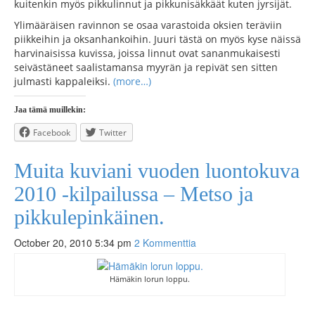
kuitenkin myös pikkulinnut ja pikkunisäkkäät kuten jyrsijät.
Ylimääräisen ravinnon se osaa varastoida oksien teräviin
piikkeihin ja oksanhankoihin. Juuri tästä on myös kyse näissä
harvinaisissa kuvissa, joissa linnut ovat sananmukaisesti
seivästäneet saalistamansa myyrän ja repivät sen sitten
julmasti kappaleiksi.
(more…)
Jaa tämä muillekin:
Facebook
Twitter
Muita kuviani vuoden luontokuva
2010 -kilpailussa – Metso ja
pikkulepinkäinen.
October 20, 2010 5:34 pm
2 Kommenttia
Hämäkin lorun loppu.