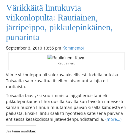
Värikkäitä lintukuvia
viikonlopulta: Rautiainen,
järripeippo, pikkulepinkäinen,
punarinta
September 3, 2010 10:55 pm
Kommentoi
Rautiainen.
Viime viikonloppu oli valokuvauksellisesti todella antoisa.
Toisaalta sain kuvattua itselleni aivan uutta lajia eli
rautiaista.
Toisaalta taas yksi suurimmista lajigallerioistani eli
pikkulepinkäinen lihoi uusilla kuvilla kun tavoitin ilmeisesti
saman nuoren linnun muutaman päivän sisällä kahdesta eri
paikasta. Ensiksi lintu saalisti hyönteisiä sateisena päivänä
entisessä kesäkodissani jätevedenpuhdistamolla.
(more…)
Jaa tämä muillekin: