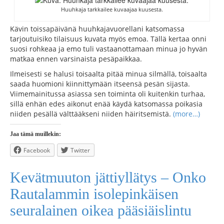
Huuhkaja tarkkailee kuvaajaa kuusesta.
Kävin toissapäivänä huuhkajavuorellani katsomassa
tarjoutuisiko tilaisuus kuvata myös emoa. Tällä kertaa onni
suosi rohkeaa ja emo tuli vastaanottamaan minua jo hyvän
matkaa ennen varsinaista pesäpaikkaa.
Ilmeisesti se halusi toisaalta pitää minua silmällä, toisaalta
saada huomioni kiinnittymään itseensä pesän sijasta.
Viimemainitussa asiassa sen toiminta oli kuitenkin turhaa,
sillä enhän edes aikonut enää käydä katsomassa poikasia
niiden pesällä välttääkseni niiden häiritsemistä.
(more…)
Jaa tämä muillekin:
Facebook
Twitter
Kevätmuuton jättiyllätys – Onko
Rautalammin isolepinkäisen
seuralainen oikea pääsiäislintu