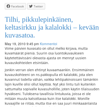
Facebook
Twitter
Tilhi, pikkulepinkäinen,
keltasirkku ja kalalokki – kevään
kuvasatoa.
May 19, 2010 9:45 pm
Kommentoi
Viime päivien kuvasato on ollut melko kirjava, mutta
kuvamäärät pieniä. Suurin osa luontokuvaukseen
käytetettävissäni olevasta ajasta on mennyt uusien
kuvauskohteiden etsintään.
Jonkin verran olen ehtinyt kuvaamaankin. Ensimmäinen
kuvauskohteeni on ns.pakkopulla eli kalalokki, jota olen
kuvannut todella vähän, vaikka lehtipakinoissani tämänkin
lajin kuville olisi ollut käyttöä. Nyt yksi lintu tuli kuitenkin
sattumalta sopivalle kuvasuhollille, joten käytin tilaisuuden
hyväkseni. Tuloksena tavallisia lintukuvia, joissa ei ole
mitään muuta katsottavaa kuin itse kalalokki. Monille
kuvaajille se riitää, mutta itse en saa juuri minkaaänlaista