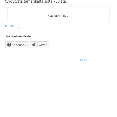
tyydytystä tämänkaltaisista kuvista.
Kalalokki kiljuu.
(more…)
Jaa tämä muillekin:
Facebook
Twitter
© 2026 Olli Korhonen. All rights reserved.
jko.me