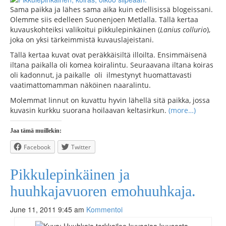
Sama paikka ja lähes sama aika kuin edellisissä blogeissani.
Olemme siis edelleen Suonenjoen Metlalla. Tällä kertaa
kuvauskohteiksi valikoitui pikkulepinkäinen (
Lanius collurio
),
joka on yksi tärkeimmistä kuvauslajeistani.
Tällä kertaa kuvat ovat peräkkäisiltä illoilta. Ensimmäisenä
iltana paikalla oli komea koiralintu. Seuraavana iltana koiras
oli kadonnut, ja paikalle oli ilmestynyt huomattavasti
vaatimattomamman näköinen naaralintu.
Molemmat linnut on kuvattu hyvin lähellä sitä paikka, jossa
kuvasin kurkku suorana hoilaavan keltasirkun.
(more…)
Jaa tämä muillekin:
Facebook
Twitter
Pikkulepinkäinen ja
huuhkajavuoren emohuuhkaja.
June 11, 2011 9:45 am
Kommentoi