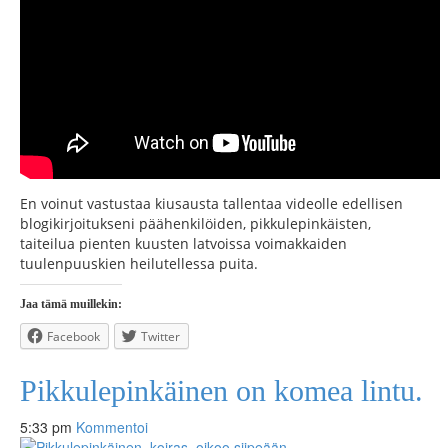
En voinut vastustaa kiusausta tallentaa videolle edellisen
blogikirjoitukseni päähenkilöiden, pikkulepinkäisten,
taiteilua pienten kuusten latvoissa voimakkaiden
tuulenpuuskien heilutellessa puita.
Jaa tämä muillekin:
Facebook
Twitter
Pikkulepinkäinen on komea lintu.
5:33 pm
Kommentoi