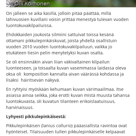
On jälleen se aika käsillä, jolloin pitää päättää, millä
lähivuosien kuvillani voisin yrittää menestyä tulevan vuoden
luontokuvakilpailuissa.
Ehdokkaiden joukosta silmiini sattuivat toissa kesänä
ottamani pikkulepinkäiskuvat, joista yhdellä osallistuin
vuoden 2010 vuoden luontokuvakilpailuun, vaikka jo
etukäteen tiesin pelin menytetyksi kuvan osalta.
Se oli ensinnäkin aivan liian väkivaltainen kilpailun
luonteeseen, ja toisaalta kuvan vasemmassa laidassa oleva
oksa oli komposition kannalta aivan väärässä kohdassa ja
lisäksi häiritsevän näkyvä.
En ryhtyisi myöskään kehumaan kuvan värimaailmaa. Itse
asiassa ainoa seikka, joka erotti kuvan mistä muusta tahansa
luontokuvasta, oli kuvatun tilanteen erikoislaatuisuus,
harvinaisuus.
Lyhyesti pikkulepinkäisestä:
Pikkulepinkäisen (lanius collurio) pääasiallista ravintoa ovat
hyönteiset. Tilaisuuden tullen pikkulepinkäiselle kelpaavat