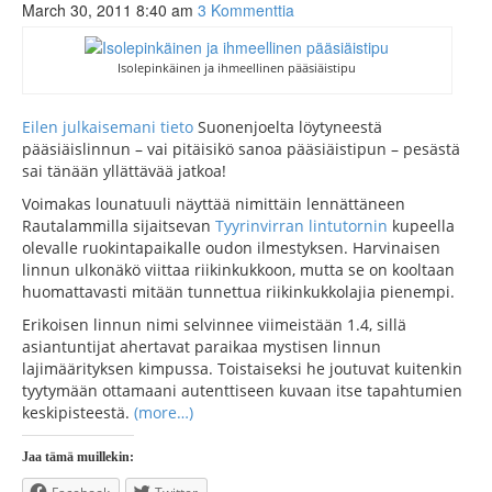
March 30, 2011 8:40 am
3 Kommenttia
Isolepinkäinen ja ihmeellinen pääsiäistipu
Eilen julkaisemani tieto
Suonenjoelta löytyneestä
pääsiäislinnun – vai pitäisikö sanoa pääsiäistipun – pesästä
sai tänään yllättävää jatkoa!
Voimakas lounatuuli näyttää nimittäin lennättäneen
Rautalammilla sijaitsevan
Tyyrinvirran lintutornin
kupeella
olevalle ruokintapaikalle oudon ilmestyksen. Harvinaisen
linnun ulkonäkö viittaa riikinkukkoon, mutta se on kooltaan
huomattavasti mitään tunnettua riikinkukkolajia pienempi.
Erikoisen linnun nimi selvinnee viimeistään 1.4, sillä
asiantuntijat ahertavat paraikaa mystisen linnun
lajimäärityksen kimpussa. Toistaiseksi he joutuvat kuitenkin
tyytymään ottamaani autenttiseen kuvaan itse tapahtumien
keskipisteestä.
(more…)
Jaa tämä muillekin: