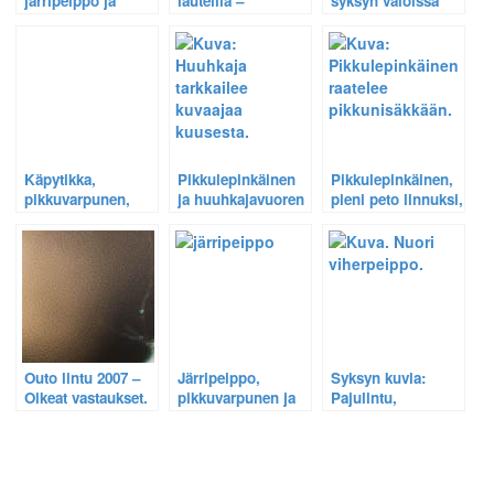
järripeippo ja
lauteilla –
syksyn valoissa
pikkuvarpunen.
Harvinainen
Ollin kuvakoulussa
tilannekuva 65
– Järripeippo ja
varpunen.
Käpytikka,
Pikkulepinkäinen
Pikkulepinkäinen,
pikkuvarpunen,
ja huuhkajavuoren
pieni peto linnuksi,
järripeippo ja
emohuuhkaja.
raatelee myyrän
vihervarpunen –
Syksyn valot ja
värit lintukuvissa
Outo lintu 2007 –
Järripeippo,
Syksyn kuvia:
Oikeat vastaukset.
pikkuvarpunen ja
Pajulintu,
räkättirastas:
käpytikka,
Ihmesembran
viherpeippo ja
uudet värit
punarinta.