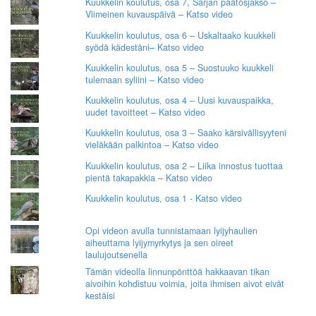
Kuukkelin koulutus, osa 7, Sarjan päätösjakso –
Viimeinen kuvauspäivä – Katso video
Kuukkelin koulutus, osa 6 – Uskaltaako kuukkeli
syödä kädestäni– Katso video
Kuukkelin koulutus, osa 5 – Suostuuko kuukkeli
tulemaan syliini – Katso video
Kuukkelin koulutus, osa 4 – Uusi kuvauspaikka,
uudet tavoitteet – Katso video
Kuukkelin koulutus, osa 3 – Saako kärsivällisyyteni
vieläkään palkintoa – Katso video
Kuukkelin koulutus, osa 2 – Liika innostus tuottaa
pientä takapakkia – Katso video
Kuukkelin koulutus, osa 1 - Katso video
Opi videon avulla tunnistamaan lyijyhaulien
aiheuttama lyijymyrkytys ja sen oireet
laulujoutsenella
Tämän videolla linnunpönttöä hakkaavan tikan
aivoihin kohdistuu voimia, joita ihmisen aivot eivät
kestäisi