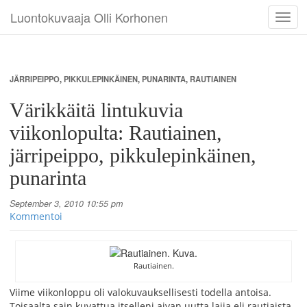
Luontokuvaaja Olli Korhonen
Toggl
navig
JÄRRIPEIPPO
,
PIKKULEPINKÄINEN
,
PUNARINTA
,
RAUTIAINEN
Värikkäitä lintukuvia
viikonlopulta: Rautiainen,
järripeippo, pikkulepinkäinen,
punarinta
September 3, 2010 10:55 pm
Kommentoi
Rautiainen.
Viime viikonloppu oli valokuvauksellisesti todella antoisa.
Toisaalta sain kuvattua itselleni aivan uutta lajia eli rautiaista.