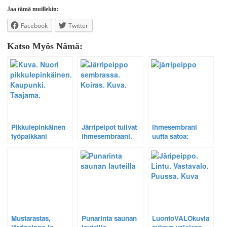
Jaa tämä muillekin:
Facebook
Twitter
Katso Myös Nämä:
Pikkulepinkäinen
Järripeipot tulivat
Ihmesembrani
työpaikkani
ihmesembraani.
uutta satoa:
parkkipirkkona.
Punarinta, peippo,
järripeippo,
viherpeippo,
käpytikka ja
töyhtötiainen
Mustarastas,
Punarinta saunan
LuontoVALOkuvia