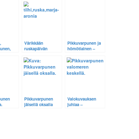
,
Värikkään
Pikkuvarpunen ja
punen,
ruskapäivän
hömötiainen –
o ja
runsasta satoa –
Sembran uudet
unen –
Tilhi,
lajit. 2010-09-26.
lot ja
punakylkirastas,
ukuvissa
mustarastas ja
räkättirastas.
punen
Pikkuvarpunen
Valokuvauksen
a.
jäisellä oksalla
juhlaa –
Pikkuvarpunen
valomeren
keskellä.