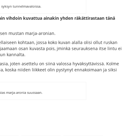
 syksyn tunnelmavaloissa.
n sain vihdoin kuvattua ainakin yhden räkättirastaan tänä
isen mustan marja-aronian.
llaiseen kohtaan, jossa koko kuvan alalla olisi ollut ruskan
rajaamaan osan kuvasta pois, jminkä seurauksena itse lintu ei
un kannalta.
asia, joten asettelu on siinä valossa hyväksyttävissä. Kolme
 koska niiden liikkeet olin pystynyt ennakoimaan ja siksi
stas marja-aronia suussaan.