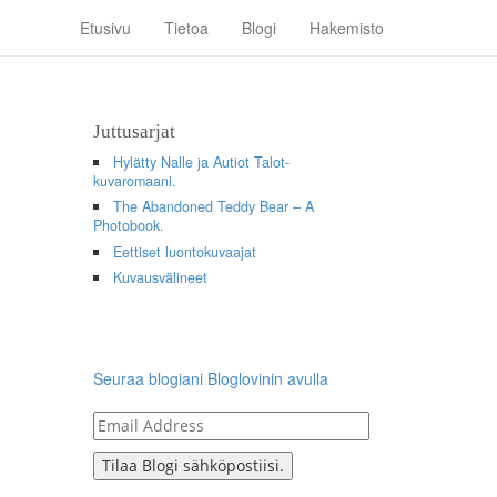
Etusivu
Tietoa
Blogi
Hakemisto
Juttusarjat
Hylätty Nalle ja Autiot Talot-
kuvaromaani.
The Abandoned Teddy Bear – A
Photobook.
Eettiset luontokuvaajat
Kuvausvälineet
Seuraa blogiani Bloglovinin avulla
Email
Address
Tilaa Blogi sähköpostiisi.