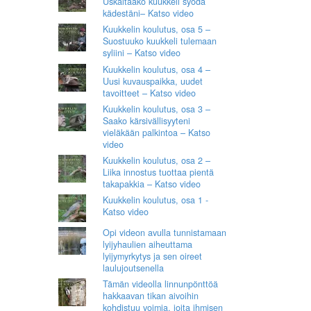
Uskaltaako kuukkeli syödä
kädestäni– Katso video
Kuukkelin koulutus, osa 5 –
Suostuuko kuukkeli tulemaan
syliini – Katso video
Kuukkelin koulutus, osa 4 –
Uusi kuvauspaikka, uudet
tavoitteet – Katso video
Kuukkelin koulutus, osa 3 –
Saako kärsivällisyyteni
vieläkään palkintoa – Katso
video
Kuukkelin koulutus, osa 2 –
Liika innostus tuottaa pientä
takapakkia – Katso video
Kuukkelin koulutus, osa 1 -
Katso video
Opi videon avulla tunnistamaan
lyijyhaulien aiheuttama
lyijymyrkytys ja sen oireet
laulujoutsenella
Tämän videolla linnunpönttöä
hakkaavan tikan aivoihin
kohdistuu voimia, joita ihmisen