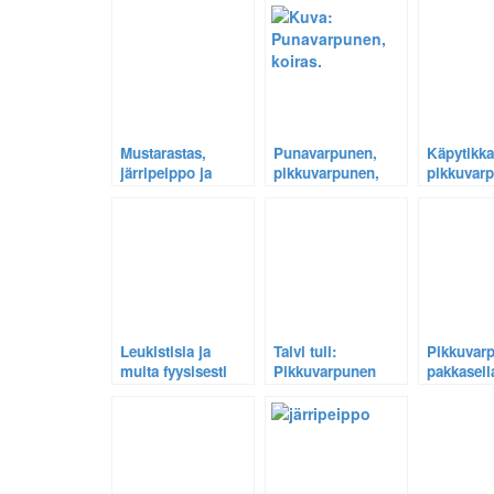
Mustarastas,
Punavarpunen,
Käpytikka
järripeippo ja
pikkuvarpunen,
pikkuvar
pikkuvarpunen.
vihervarpunen ja
järripeipp
järripeippo –
vihervarp
Ihmesembrani
Syksyn va
tuottaa jälleen
värit lint
satoa!
Leukistisia ja
Talvi tuli:
Pikkuvar
muita fyysisesti
Pikkuvarpunen
pakkasell
poikkeavia lintuja
talloo lumessa.