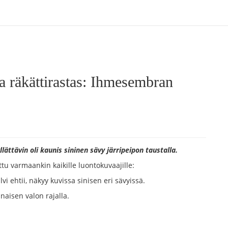
a räkättirastas: Ihmesembran
llättävin oli kaunis sininen sävy järripeipon taustalla.
uttu varmaankin kaikille luontokuvaajille:
vi ehtii, näkyy kuvissa sinisen eri sävyissä.