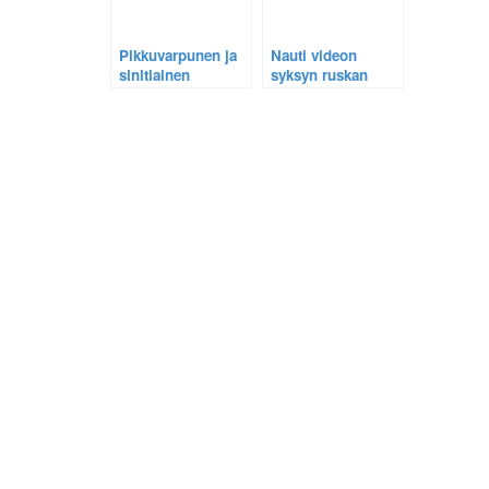
Pikkuvarpunen ja
Nauti videon
sinitiainen
syksyn ruskan
pakkaspäivänä
väreistä, kauniista
linnuista ja
rauhallisesta
musiikista