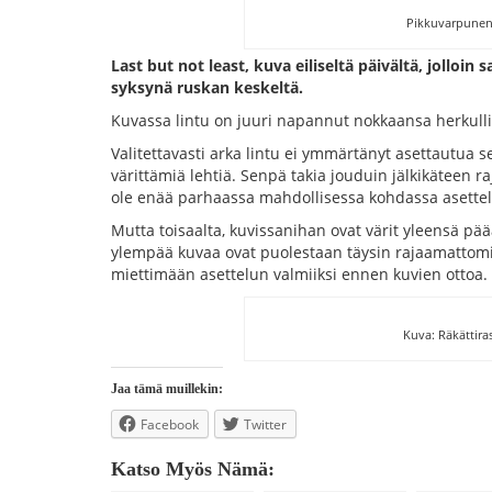
Pikkuvarpunen
Last but not least, kuva eiliseltä päivältä, jolloi
syksynä ruskan keskeltä.
Kuvassa lintu on juuri napannut nokkaansa herkull
Valitettavasti arka lintu ei ymmärtänyt asettautua se
värittämiä lehtiä. Senpä takia jouduin jälkikäteen 
ole enää parhaassa mahdollisessa kohdassa asettel
Mutta toisaalta, kuvissanihan ovat värit yleensä pää
ylempää kuvaa ovat puolestaan täysin rajaamattomia,
miettimään asettelun valmiiksi ennen kuvien ottoa.
Kuva: Räkättira
Jaa tämä muillekin:
Facebook
Twitter
Katso Myös Nämä: