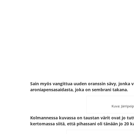
Sain myös vangittua uuden oranssin sävy, jonka vä
aroniapensasaidasta, joka on sembrani takana.
Kuva: Järripei
Kolmannessa kuvassa on taustan värit ovat jo t
kertomassa siitä, että pihassani oli tänään jo 20 k