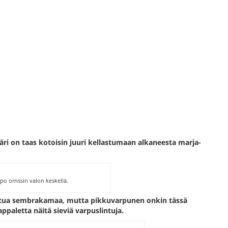
ri on taas kotoisin juuri kellastumaan alkaneesta marja-
ppo ornssin valon keskellä.
uttua sembrakamaa, mutta pikkuvarpunen onkin tässä
appaletta näitä sieviä varpuslintuja.