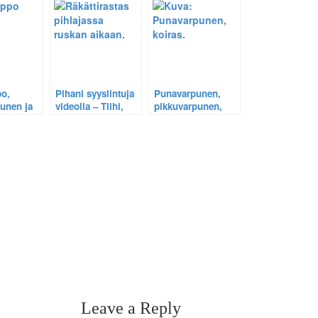
po,
Pihani syyslintuja
Punavarpunen,
unen ja
videolla – Tilhi,
pikkuvarpunen,
tas:
räkättirastas,
vihervarpunen ja
bran
hömötiainen,
järripeippo –
t
talitiainen ja
Ihmesembrani
pikkuvarpunen.
tuottaa jälleen
satoa!
Leave a Reply