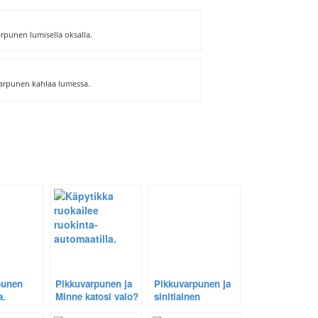
rpunen lumisella oksalla.
arpunen kahlaa lumessa.
punen
Pikkuvarpunen ja
Pikkuvarpunen ja
a.
Minne katosi valo?
sinitiainen
pakkaspäivänä