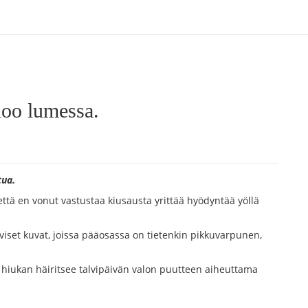
lloo lumessa.
tua.
 että en vonut vastustaa kiusausta yrittää hyödyntää yöllä
lviset kuvat, joissa pääosassa on tietenkin pikkuvarpunen,
i hiukan häiritsee talvipäivän valon puutteen aiheuttama