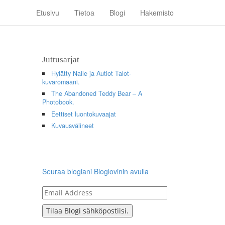
Etusivu
Tietoa
Blogi
Hakemisto
Juttusarjat
Hylätty Nalle ja Autiot Talot-
kuvaromaani.
The Abandoned Teddy Bear – A
Photobook.
Eettiset luontokuvaajat
Kuvausvälineet
Seuraa blogiani Bloglovinin avulla
Email
Address
Tilaa Blogi sähköpostiisi.