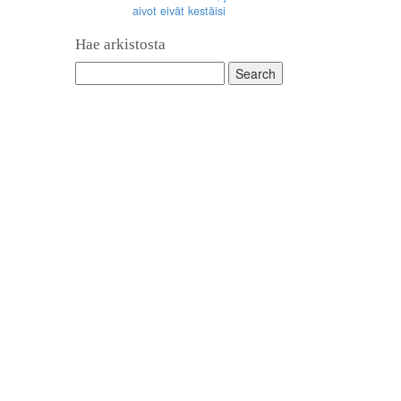
aivot eivät kestäisi
Hae arkistosta
Search
for: