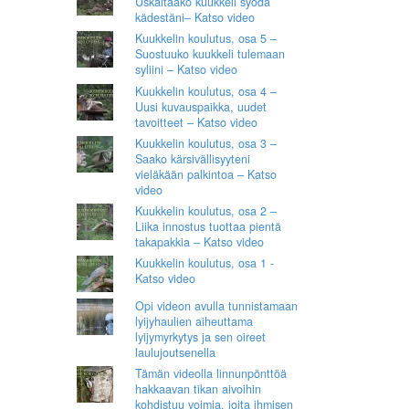
Uskaltaako kuukkeli syödä
kädestäni– Katso video
Kuukkelin koulutus, osa 5 –
Suostuuko kuukkeli tulemaan
syliini – Katso video
Kuukkelin koulutus, osa 4 –
Uusi kuvauspaikka, uudet
tavoitteet – Katso video
Kuukkelin koulutus, osa 3 –
Saako kärsivällisyyteni
vieläkään palkintoa – Katso
video
Kuukkelin koulutus, osa 2 –
Liika innostus tuottaa pientä
takapakkia – Katso video
Kuukkelin koulutus, osa 1 -
Katso video
Opi videon avulla tunnistamaan
lyijyhaulien aiheuttama
lyijymyrkytys ja sen oireet
laulujoutsenella
Tämän videolla linnunpönttöä
hakkaavan tikan aivoihin
kohdistuu voimia, joita ihmisen