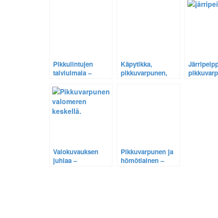
Pikkulintujen
Käpytikka,
Järripeip
talviuimala –
pikkuvarpunen,
pikkuvarp
Pikkuvarpunen ja
järripeippo ja
räkättiras
keltasirkku
vihervarpunen –
Ihmesem
kylpevät
Syksyn valot ja
uudet väri
lokakuussa.
värit lintukuvissa
Valokuvauksen
Pikkuvarpunen ja
juhlaa –
hömötiainen –
Pikkuvarpunen
Sembran uudet
valomeren
lajit. 2010-09-26.
keskellä.