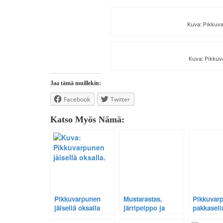
Kuva: Pikkuva
Kuva: Pikkuv
Jaa tämä muillekin:
Facebook
Twitter
Katso Myös Nämä:
Pikkuvarpunen
Mustarastas,
Pikkuvar
jäisellä oksalla
järripeippo ja
pakkasell
pikkuvarpunen.