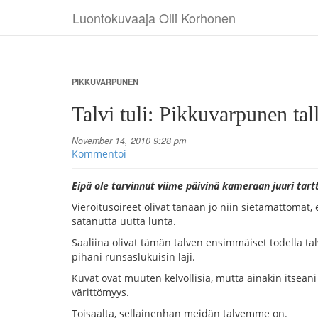
Luontokuvaaja Olli Korhonen
PIKKUVARPUNEN
Talvi tuli: Pikkuvarpunen ta
November 14, 2010 9:28 pm
Kommentoi
Eipä ole tarvinnut viime päivinä kameraan juuri tart
Vieroitusoireet olivat tänään jo niin sietämättömät,
satanutta uutta lunta.
Saaliina olivat tämän talven ensimmäiset todella ta
pihani runsaslukuisin laji.
Kuvat ovat muuten kelvollisia, mutta ainakin itseän
värittömyys.
Toisaalta, sellainenhan meidän talvemme on.