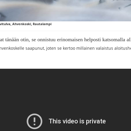
vitulva, Ahvenkoski, Rautalampi
vat tänään otin, se onnistuu erinomaisen helposti katsomalla a
hvenkoskelle saapunut, joten se kertoo millainen valaistus aloitus