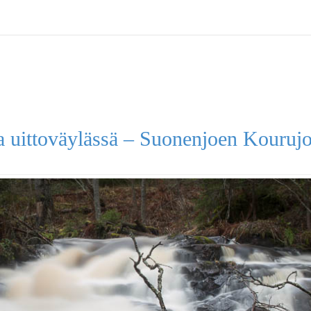
a uittoväylässä – Suonenjoen Kourujo