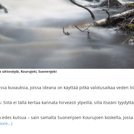
 uittoväylä, Kourujoki, Suonenjoki
massa kuvauksia, joissa ideana on käyttää pitkä valotusaikaa veden
s: Siitä ei tällä kertaa kannata hirveästi ylpeillä, sillä itseäni tyy
aa edes kutsua – sain samalta Suonenjoen Kourujoen koskelta, jossa
more…)