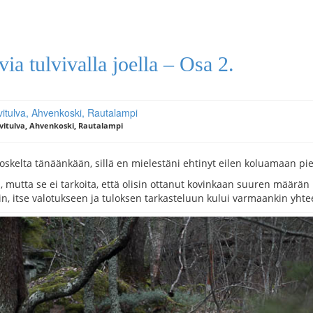
a tulvivalla joella – Osa 2.
vitulva, Ahvenkoski, Rautalampi
kelta tänäänkään, sillä en mielestäni ehtinyt eilen koluamaan pie
mutta se ei tarkoita, että olisin ottanut kovinkaan suuren määrän k
öihin, itse valotukseen ja tuloksen tarkasteluun kului varmaankin yh