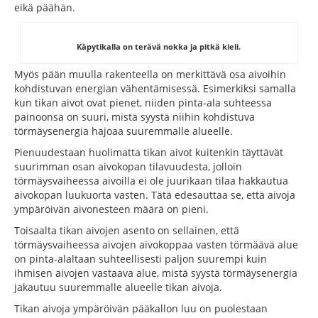
eikä päähän.
Käpytikalla on terävä nokka ja pitkä kieli.
Myös pään muulla rakenteella on merkittävä osa aivoihin
kohdistuvan energian vähentämisessä. Esimerkiksi samalla
kun tikan aivot ovat pienet, niiden pinta-ala suhteessa
painoonsa on suuri, mistä syystä niihin kohdistuva
törmäysenergia hajoaa suuremmalle alueelle.
Pienuudestaan huolimatta tikan aivot kuitenkin täyttävät
suurimman osan aivokopan tilavuudesta, jolloin
törmäysvaiheessa aivoilla ei ole juurikaan tilaa hakkautua
aivokopan luukuorta vasten. Tätä edesauttaa se, että aivoja
ympäröivän aivonesteen määrä on pieni.
Toisaalta tikan aivojen asento on sellainen, että
törmäysvaiheessa aivojen aivokoppaa vasten törmäävä alue
on pinta-alaltaan suhteellisesti paljon suurempi kuin
ihmisen aivojen vastaava alue, mistä syystä törmäysenergia
jakautuu suuremmalle alueelle tikan aivoja.
Tikan aivoja ympäröivän pääkallon luu on puolestaan