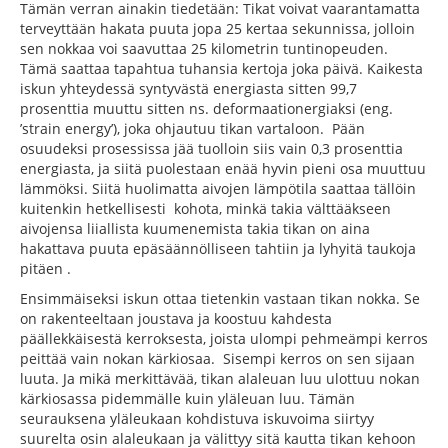
Tämän verran ainakin tiedetään: Tikat voivat vaarantamatta
terveyttään hakata puuta jopa 25 kertaa sekunnissa, jolloin
sen nokkaa voi saavuttaa 25 kilometrin tuntinopeuden.
Tämä saattaa tapahtua tuhansia kertoja joka päivä. Kaikesta
iskun yhteydessä syntyvästä energiasta sitten 99,7
prosenttia muuttu sitten ns. deformaationergiaksi (eng.
’strain energy’), joka ohjautuu tikan vartaloon. Pään
osuudeksi prosessissa jää tuolloin siis vain 0,3 prosenttia
energiasta, ja siitä puolestaan enää hyvin pieni osa muuttuu
lämmöksi. Siitä huolimatta aivojen lämpötila saattaa tällöin
kuitenkin hetkellisesti kohota, minkä takia välttääkseen
aivojensa liiallista kuumenemista takia tikan on aina
hakattava puuta epäsäännölliseen tahtiin ja lyhyitä taukoja
pitäen .
Ensimmäiseksi iskun ottaa tietenkin vastaan tikan nokka. Se
on rakenteeltaan joustava ja koostuu kahdesta
päällekkäisestä kerroksesta, joista ulompi pehmeämpi kerros
peittää vain nokan kärkiosaa. Sisempi kerros on sen sijaan
luuta. Ja mikä merkittävää, tikan alaleuan luu ulottuu nokan
kärkiosassa pidemmälle kuin yläleuan luu. Tämän
seurauksena yläleukaan kohdistuva iskuvoima siirtyy
suurelta osin alaleukaan ja välittyy sitä kautta tikan kehoon