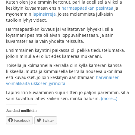
Kuten olen jo aiemmin kertonut, parilla edellisellä viikolla
keskityin kuvaamaan ensin
harmaapäätikan pesintää
ja
myöhemmin
lapinsirrejä
, joista molemmista julkaisin
tuolloin lyhyt videot.
Harmaapäätikan kuvaus jäi valitettavan lyhyeksi, sillä
löytämäni pesintä oli aivan loppuvaiheessaan, ja sain
kuvamateriaalia vain yhdeltä reissulta.
Ensimmäinen käyntini paikassa oli pelkkä tiedustelumatka,
jolloin minulla ei ollut edes kameraa mukanani.
Toisella ja kolmannella kerralla olin kyllä kameran kanssa
liikkeellä, mutta jälkimmäisellä kerralla nouseva ukonilma
esti kuvaukset, jolloin keskityin äänittämään
harvinaisen
voimakkaita ukkosen jyrinöitä
.
Lapinsirrin kuvaaminen sujui sitten jo paljon paremmin, sillä
sain kuvattua lähes kaiken sen, minkä halusin.
(more…)
Jaa tämä muillekin:
Facebook
Twitter