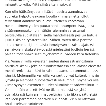
minuuttitolkulla. Yritä siinä sitten nukkua!
Kun olin hätistänyt sen riittävän useina aamuina, se
suureksi helpotuksekseni lopulta ymmärsi, ettei ollut
tervetullut aamuvieras ja löysi itselleen korvaavan
rummuttimen: yhden puutarhani linnunpöntöistä, jonka
sisäänmenoaukon olin vähän aiemmin varustanut
peltilevyllä suojatakseni siellä mahdollisesti pesiviä lintuja
juuri tikkojen ryöstöretkiltä. Siihen, miten tikka pönttöä
sitten rummutti ja millaisia ihmetyksen sekaisia ajatuksia
sen aivojen iskukestävyydestä mielessäni tuolloin heräsi,
palaan todennäköisesti myöhemmin. Videon kera tietenkin.
P.s. Viime viikolla keväisten säiden ilmeisesti innostama
häirikkötikkani – joka on tunnistettavissa sen jalassa olevasta
metallirenkaasta – kävi jo kahtena aamuna rummuttamassa
ränniä. Molemmilla kerroilla konsertit olivat kuitenkin hyvin
lyhyitä ja aiempaa huomattavasti vaisumpia. Syynä voi olla
viime syksynä asennetut uudet alumiiniset sadevesikourut.
Voi nimittäin olla, etteivät ne tikan mielestä soi yhtä
voimakkaasti kuin aiemmat peltirännit, ja tikka päätti etsiä
itselleen paremman naaraiden kiinnostuksen herättävän
houkuttelevan soittimen.