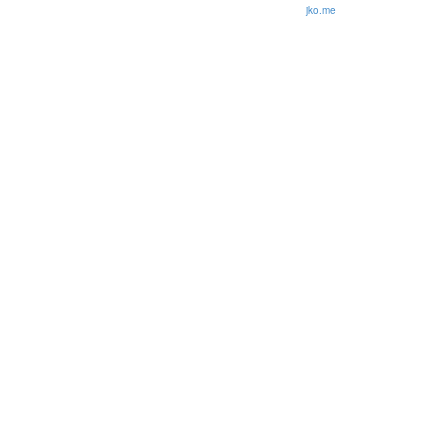
© 2026 Olli Korhonen. All rights reserved.
jko.me