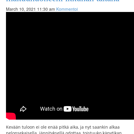
March 10, 2021 11:30 am
Kommentoi
Kevään tuloon ei ole enää pitkä aika, ja nyt saankin alkaa
pelonsekaisella jännityksellä odottaa, toistuuko käpytikan