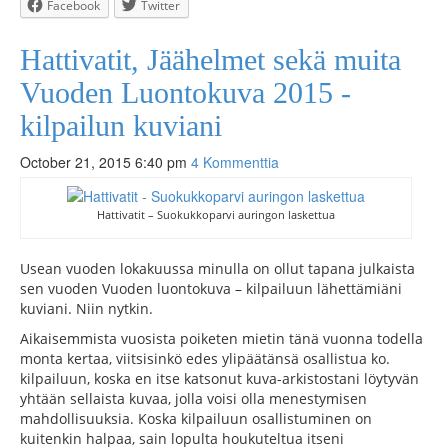
Facebook
Twitter
Hattivatit, Jäähelmet sekä muita
Vuoden Luontokuva 2015 -
kilpailun kuviani
October 21, 2015 6:40 pm
4 Kommenttia
Hattivatit – Suokukkoparvi auringon laskettua
Usean vuoden lokakuussa minulla on ollut tapana julkaista
sen vuoden Vuoden luontokuva – kilpailuun lähettämiäni
kuviani. Niin nytkin.
Aikaisemmista vuosista poiketen mietin tänä vuonna todella
monta kertaa, viitsisinkö edes ylipäätänsä osallistua ko.
kilpailuun, koska en itse katsonut kuva-arkistostani löytyvän
yhtään sellaista kuvaa, jolla voisi olla menestymisen
mahdollisuuksia. Koska kilpailuun osallistuminen on
kuitenkin halpaa, sain lopulta houkuteltua itseni