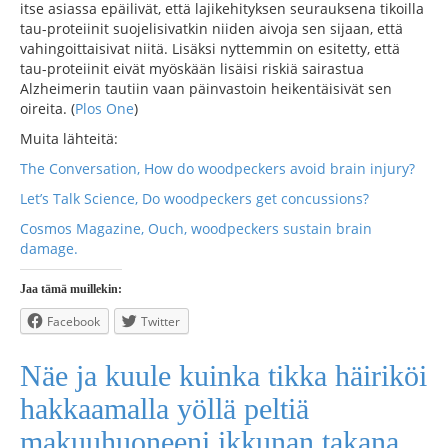
itse asiassa epäilivät, että lajikehityksen seurauksena tikoilla
tau-proteiinit suojelisivatkin niiden aivoja sen sijaan, että
vahingoittaisivat niitä. Lisäksi nyttemmin on esitetty, että
tau-proteiinit eivät myöskään lisäisi riskiä sairastua
Alzheimerin tautiin vaan päinvastoin heikentäisivät sen
oireita. (
Plos One
)
Muita lähteitä:
The Conversation, How do woodpeckers avoid brain injury?
Let’s Talk Science, Do woodpeckers get concussions?
Cosmos Magazine, Ouch, woodpeckers sustain brain
damage.
Jaa tämä muillekin:
Facebook
Twitter
Näe ja kuule kuinka tikka häiriköi
hakkaamalla yöllä peltiä
makuuhuoneeni ikkunan takana