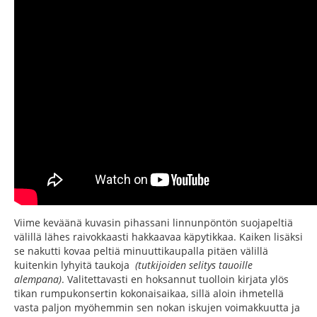
Viime keväänä kuvasin pihassani linnunpöntön suojapeltiä
välillä lähes raivokkaasti hakkaavaa käpytikkaa. Kaiken lisäksi
se nakutti kovaa peltiä minuuttikaupalla pitäen välillä
kuitenkin lyhyitä taukoja
(tutkijoiden selitys tauoille
alempana)
. Valitettavasti en hoksannut tuolloin kirjata ylös
tikan rumpukonsertin kokonaisaikaa, sillä aloin ihmetellä
vasta paljon myöhemmin sen nokan iskujen voimakkuutta ja