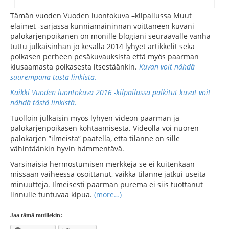
Tämän vuoden Vuoden luontokuva –kilpailussa Muut
eläimet -sarjassa kunniamaininnan voittaneen kuvani
palokärjenpoikanen on monille blogiani seuraavalle vanha
tuttu julkaisinhan jo kesällä 2014 lyhyet artikkelit sekä
poikasen perheen pesäkuvauksista että myös paarman
kiusaamasta poikasesta itsestäänkin.
Kuvan voit nähdä
suurempana tästä linkistä.
Kaikki Vuoden luontokuva 2016 -kilpailussa palkitut kuvat voit
nähdä tästä linkistä.
Tuolloin julkaisin myös lyhyen videon paarman ja
palokärjenpoikasen kohtaamisesta. Videolla voi nuoren
palokärjen ”ilmeistä” päätellä, että tilanne on sille
vähintäänkin hyvin hämmentävä.
Varsinaisia hermostumisen merkkejä se ei kuitenkaan
missään vaiheessa osoittanut, vaikka tilanne jatkui useita
minuutteja. Ilmeisesti paarman purema ei siis tuottanut
linnulle tuntuvaa kipua.
(more…)
Jaa tämä muillekin: