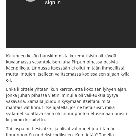
Kuluneen kesän hauskimmista kokemuksista oli käydä
kuvaamassa vesantolaisen Juha Pirpun pihassa pesiviä
käenpiikoja. Linnussa itsessään ei ollut mitään ihmeellistä,
mutta lintujen itselleen valitsemassa kodissa sen sijaan kyllä
oli.
Enkä liioittele yhtään, kun kerron, että koko sen lyhyen ajan,
jonka Juhan pihassa vietin, minulla oli vaikeuksia pysyä
vakavana. Samalla jouduin kysymään itseltäni, mitä
mahtaisivat linnut itse ajatella, jos ne tietäisivät, mikä
sydämet sulattava sana oli linnunpöntön etuseinään puisin
kirjaimin kirjoitettu.
Tai jospa ne tiesivätkin, ja olivat valinneet juuri tämän
linnunpöntön uudeksi kodikseen. Ken tietää? Todella