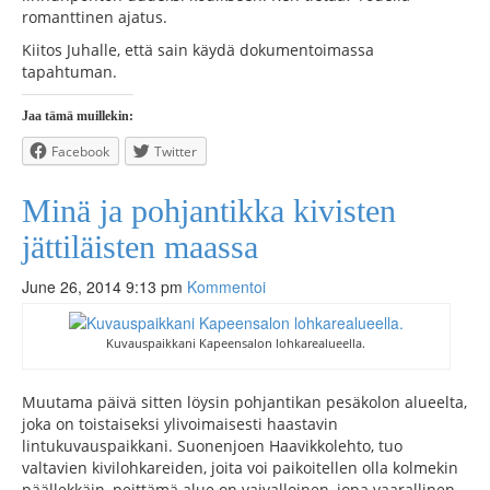
romanttinen ajatus.
Kiitos Juhalle, että sain käydä dokumentoimassa
tapahtuman.
Jaa tämä muillekin:
Facebook
Twitter
Minä ja pohjantikka kivisten
jättiläisten maassa
June 26, 2014 9:13 pm
Kommentoi
Kuvauspaikkani Kapeensalon lohkarealueella.
Muutama päivä sitten löysin pohjantikan pesäkolon alueelta,
joka on toistaiseksi ylivoimaisesti haastavin
lintukuvauspaikkani. Suonenjoen Haavikkolehto, tuo
valtavien kivilohkareiden, joita voi paikoitellen olla kolmekin
päällekkäin, peittämä alue on vaivalloinen, jopa vaarallinen