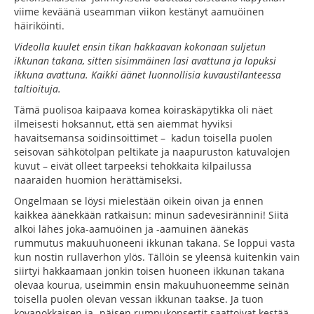
viime keväänä useamman viikon kestänyt aamuöinen
häiriköinti.
Videolla kuulet ensin tikan hakkaavan kokonaan suljetun
ikkunan takana, sitten sisimmäinen lasi avattuna ja lopuksi
ikkuna avattuna. Kaikki äänet luonnollisia kuvaustilanteessa
taltioituja.
Tämä puolisoa kaipaava komea koiraskäpytikka oli näet
ilmeisesti hoksannut, että sen aiemmat hyviksi
havaitsemansa soidinsoittimet – kadun toisella puolen
seisovan sähkötolpan peltikate ja naapuruston katuvalojen
kuvut – eivät olleet tarpeeksi tehokkaita kilpailussa
naaraiden huomion herättämiseksi.
Ongelmaan se löysi mielestään oikein oivan ja ennen
kaikkea äänekkään ratkaisun: minun sadevesirännini! Siitä
alkoi lähes joka-aamuöinen ja -aamuinen äänekäs
rummutus makuuhuoneeni ikkunan takana. Se loppui vasta
kun nostin rullaverhon ylös. Tällöin se yleensä kuitenkin vain
siirtyi hakkaamaan jonkin toisen huoneen ikkunan takana
olevaa kourua, useimmin ensin makuuhuoneemme seinän
toisella puolen olevan vessan ikkunan taakse. Ja tuon
kovanokkaisen ja -päisen rumpukonsertit saattoivat kestää