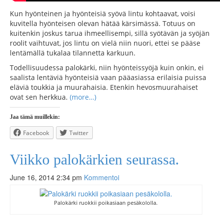
Kun hyönteinen ja hyönteisiä syövä lintu kohtaavat, voisi
kuvitella hyönteisen olevan hätää kärsimässä. Totuus on
kuitenkin joskus tarua ihmeellisempi, sillä syötävän ja syöjän
roolit vaihtuvat, jos lintu on vielä niin nuori, ettei se pääse
lentämällä tukalaa tilannetta karkuun.
Todellisuudessa palokärki, niin hyönteissyöjä kuin onkin, ei
saalista lentäviä hyönteisiä vaan pääasiassa erilaisia puissa
eläviä toukkia ja muurahaisia. Etenkin hevosmuurahaiset
ovat sen herkkua.
(more…)
Jaa tämä muillekin:
Facebook
Twitter
Viikko palokärkien seurassa.
June 16, 2014 2:34 pm
Kommentoi
Palokärki ruokkii poikasiaan pesäkololla.