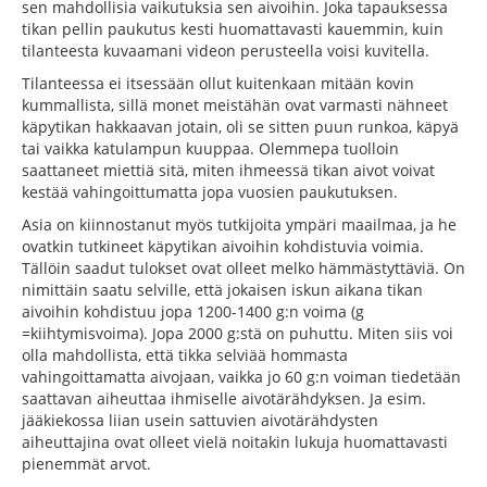
sen mahdollisia vaikutuksia sen aivoihin. Joka tapauksessa
tikan pellin paukutus kesti huomattavasti kauemmin, kuin
tilanteesta kuvaamani videon perusteella voisi kuvitella.
Tilanteessa ei itsessään ollut kuitenkaan mitään kovin
kummallista, sillä monet meistähän ovat varmasti nähneet
käpytikan hakkaavan jotain, oli se sitten puun runkoa, käpyä
tai vaikka katulampun kuuppaa. Olemmepa tuolloin
saattaneet miettiä sitä, miten ihmeessä tikan aivot voivat
kestää vahingoittumatta jopa vuosien paukutuksen.
Asia on kiinnostanut myös tutkijoita ympäri maailmaa, ja he
ovatkin tutkineet käpytikan aivoihin kohdistuvia voimia.
Tällöin saadut tulokset ovat olleet melko hämmästyttäviä. On
nimittäin saatu selville, että jokaisen iskun aikana tikan
aivoihin kohdistuu jopa 1200-1400 g:n voima (g
=kiihtymisvoima). Jopa 2000 g:stä on puhuttu. Miten siis voi
olla mahdollista, että tikka selviää hommasta
vahingoittamatta aivojaan, vaikka jo 60 g:n voiman tiedetään
saattavan aiheuttaa ihmiselle aivotärähdyksen. Ja esim.
jääkiekossa liian usein sattuvien aivotärähdysten
aiheuttajina ovat olleet vielä noitakin lukuja huomattavasti
pienemmät arvot.