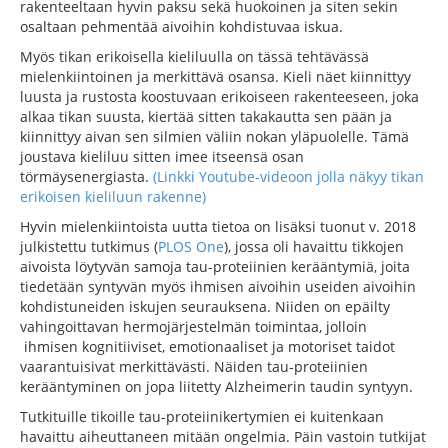
rakenteeltaan hyvin paksu sekä huokoinen ja siten sekin
osaltaan pehmentää aivoihin kohdistuvaa iskua.
Myös tikan erikoisella kieliluulla on tässä tehtävässä
mielenkiintoinen ja merkittävä osansa. Kieli näet kiinnittyy
luusta ja rustosta koostuvaan erikoiseen rakenteeseen, joka
alkaa tikan suusta, kiertää sitten takakautta sen pään ja
kiinnittyy aivan sen silmien väliin nokan yläpuolelle. Tämä
joustava kieliluu sitten imee itseensä osan
törmäysenergiasta.
(Linkki Youtube-videoon jolla näkyy tikan
erikoisen kieliluun rakenne)
Hyvin mielenkiintoista uutta tietoa on lisäksi tuonut v. 2018
julkistettu tutkimus (
PLOS One
), jossa oli havaittu tikkojen
aivoista löytyvän samoja tau-proteiinien kerääntymiä, joita
tiedetään syntyvän myös ihmisen aivoihin useiden aivoihin
kohdistuneiden iskujen seurauksena. Niiden on epäilty
vahingoittavan hermojärjestelmän toimintaa, jolloin
ihmisen kognitiiviset, emotionaaliset ja motoriset taidot
vaarantuisivat merkittävästi. Näiden tau-proteiinien
kerääntyminen on jopa liitetty Alzheimerin taudin syntyyn.
Tutkituille tikoille tau-proteiinikertymien ei kuitenkaan
havaittu aiheuttaneen mitään ongelmia. Päin vastoin tutkijat