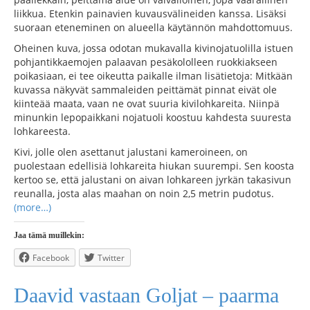
liikkua. Etenkin painavien kuvausvälineiden kanssa. Lisäksi
suoraan eteneminen on alueella käytännön mahdottomuus.
Oheinen kuva, jossa odotan mukavalla kivinojatuolilla istuen
pohjantikkaemojen palaavan pesäkololleen ruokkiakseen
poikasiaan, ei tee oikeutta paikalle ilman lisätietoja: Mitkään
kuvassa näkyvät sammaleiden peittämät pinnat eivät ole
kiinteää maata, vaan ne ovat suuria kivilohkareita. Niinpä
minunkin lepopaikkani nojatuoli koostuu kahdesta suuresta
lohkareesta.
Kivi, jolle olen asettanut jalustani kameroineen, on
puolestaan edellisiä lohkareita hiukan suurempi. Sen koosta
kertoo se, että jalustani on aivan lohkareen jyrkän takasivun
reunalla, josta alas maahan on noin 2,5 metrin pudotus.
(more…)
Jaa tämä muillekin:
Facebook
Twitter
Daavid vastaan Goljat – paarma