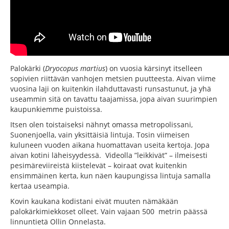
Palokärki (
Dryocopus martius
) on vuosia kärsinyt itselleen
sopivien riittävän vanhojen metsien puutteesta. Aivan viime
vuosina laji on kuitenkin ilahduttavasti runsastunut, ja yhä
useammin sitä on tavattu taajamissa, jopa aivan suurimpien
kaupunkiemme puistoissa.
Itsen olen toistaiseksi nähnyt omassa metropolissani,
Suonenjoella, vain yksittäisiä lintuja. Tosin viimeisen
kuluneen vuoden aikana huomattavan useita kertoja. Jopa
aivan kotini läheisyydessä. Videolla ”leikkivät” – ilmeisesti
pesimäreviireistä kiistelevät – koiraat ovat kuitenkin
ensimmäinen kerta, kun näen kaupungissa lintuja samalla
kertaa useampia.
Kovin kaukana kodistani eivät muuten nämäkään
palokärkimiekkoset olleet. Vain vajaan 500 metrin päässä
linnuntietä Ollin Onnelasta.