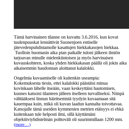
Tämä harvinainen tilanne on kuvattu 3.6.2016, kun kovat
tuulenpuuskat lennättivät Suonenjoen entiselle
jätevedenpuhdistamolle kasattujen hiekkakasojen hiekkaa.
Tuolloin huomasin aika pian paikalle tuloni jälkeen ilmiön
tarjoavan minulle mielenkiintoisen ja myös harvinaisen
kuvauskohteen, koska yhden hiekkakasan päällä oli jokin aika
aikaisemmin haudonnan aloittanut kalalokki.
Ongelmia kuvaamiselle oli kuitenkin useampia:
Kokemuksesta tiesin, ettei kalalokki päästäisi minua
kovinkaan lähelle itseään, vaan keskeyttäisi hautomisen,
kunnes katsoisi tilanteen jälleen itselleen turvalliseksi. Niinpä
välttääkseni linnun häiritsemistä tyydyin kuvaamaan sitä
kauempaa kuin, mikä oli kuvan laadun kannalta toivottavaa.
Katsojalle tämä useiden kymmenien metrien etäisyys ei ehkä
kuitenkaan tule helposti ilmi, sillä käyttämäni
objektiiviyhdistelmän polttoväli oli suurimmillaan 1200 mm.
(more…)