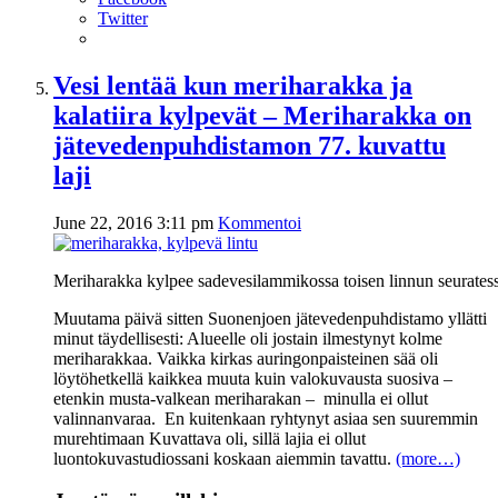
Twitter
Vesi lentää kun meriharakka ja
kalatiira kylpevät – Meriharakka on
jätevedenpuhdistamon 77. kuvattu
laji
June 22, 2016 3:11 pm
Kommentoi
Meriharakka kylpee sadevesilammikossa toisen linnun seuratess
Muutama päivä sitten Suonenjoen jätevedenpuhdistamo yllätti
minut täydellisesti: Alueelle oli jostain ilmestynyt kolme
meriharakkaa. Vaikka kirkas auringonpaisteinen sää oli
löytöhetkellä kaikkea muuta kuin valokuvausta suosiva –
etenkin musta-valkean meriharakan – minulla ei ollut
valinnanvaraa. En kuitenkaan ryhtynyt asiaa sen suuremmin
murehtimaan Kuvattava oli, sillä lajia ei ollut
luontokuvastudiossani koskaan aiemmin tavattu.
(more…)