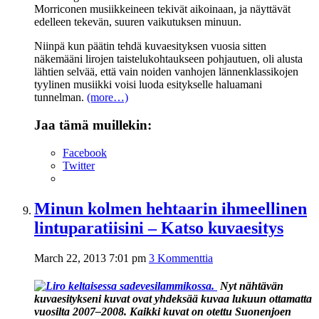
Morriconen musiikkeineen tekivät aikoinaan, ja näyttävät
edelleen tekevän, suuren vaikutuksen minuun.
Niinpä kun päätin tehdä kuvaesityksen vuosia sitten
näkemääni lirojen taistelukohtaukseen pohjautuen, oli alusta
lähtien selvää, että vain noiden vanhojen lännenklassikojen
tyylinen musiikki voisi luoda esitykselle haluamani
tunnelman.
(more…)
Jaa tämä muillekin:
Facebook
Twitter
Minun kolmen hehtaarin ihmeellinen
lintuparatiisini – Katso kuvaesitys
March 22, 2013 7:01 pm
3 Kommenttia
Nyt nähtävän
kuvaesitykseni kuvat ovat yhdeksää kuvaa lukuun ottamatta
vuosilta 2007–2008. Kaikki kuvat on otettu Suonenjoen