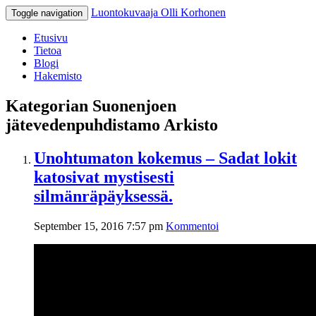
Luontokuvaaja Olli Korhonen
Toggle navigation
Etusivu
Tietoa
Blogi
Hakemisto
Kategorian Suonenjoen
jätevedenpuhdistamo Arkisto
Unohtumaton kokemus – Sadat lokit
katosivat mystisesti
silmänräpäyksessä.
September 15, 2016 7:57 pm
Kommentoi