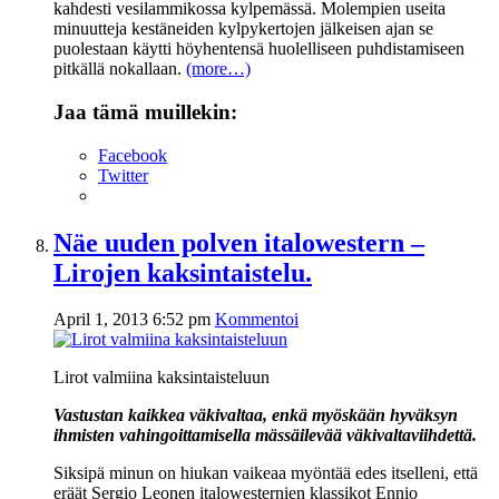
kahdesti vesilammikossa kylpemässä. Molempien useita
minuutteja kestäneiden kylpykertojen jälkeisen ajan se
puolestaan käytti höyhentensä huolelliseen puhdistamiseen
pitkällä nokallaan.
(more…)
Jaa tämä muillekin:
Facebook
Twitter
Näe uuden polven italowestern –
Lirojen kaksintaistelu.
April 1, 2013 6:52 pm
Kommentoi
Lirot valmiina kaksintaisteluun
Vastustan kaikkea väkivaltaa, enkä myöskään hyväksyn
ihmisten vahingoittamisella mässäilevää väkivaltaviihdettä.
Siksipä minun on hiukan vaikeaa myöntää edes itselleni, että
eräät Sergio Leonen italowesternien klassikot Ennio