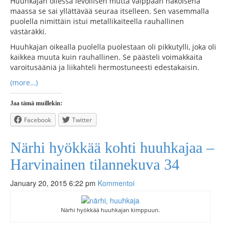
Huuhkajan ollessa levollisen mutta valppaan näköisenä
maassa se sai yllättävää seuraa itselleen. Sen vasemmalla
puolella nimittäin istui metallikaiteella rauhallinen
västäräkki.
Huuhkajan oikealla puolella puolestaan oli pikkutylli, joka oli
kaikkea muuta kuin rauhallinen. Se päästeli voimakkaita
varoitusääniä ja liikahteli hermostuneesti edestakaisin.
(more…)
Jaa tämä muillekin:
Facebook
Twitter
Närhi hyökkää kohti huuhkajaa –
Harvinainen tilannekuva 34
January 20, 2015 6:22 pm
Kommentoi
Närhi hyökkää huuhkajan kimppuun.