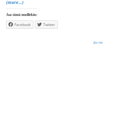
(more…)
Jaa tämä muillekin:
Facebook
Twitter
© 2026 Olli Korhonen. All rights reserved.
jko.me