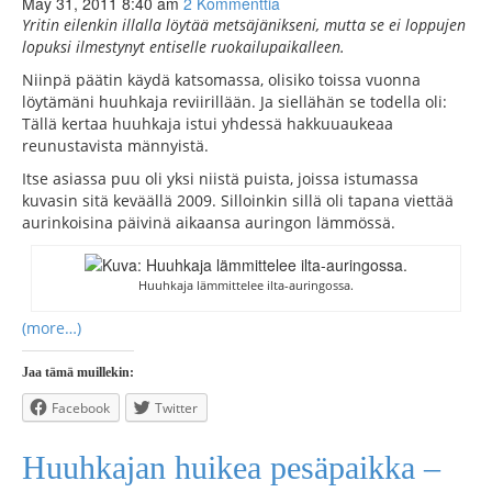
May 31, 2011 8:40 am
2 Kommenttia
Yritin eilenkin illalla löytää metsäjänikseni, mutta se ei loppujen
lopuksi ilmestynyt entiselle ruokailupaikalleen.
Niinpä päätin käydä katsomassa, olisiko toissa vuonna
löytämäni huuhkaja reviirillään. Ja siellähän se todella oli:
Tällä kertaa huuhkaja istui yhdessä hakkuuaukeaa
reunustavista männyistä.
Itse asiassa puu oli yksi niistä puista, joissa istumassa
kuvasin sitä keväällä 2009. Silloinkin sillä oli tapana viettää
aurinkoisina päivinä aikaansa auringon lämmössä.
Huuhkaja lämmittelee ilta-auringossa.
(more…)
Jaa tämä muillekin:
Facebook
Twitter
Huuhkajan huikea pesäpaikka –