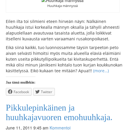
Huuhkaja männyssä
Eilen ilta toi silmieni eteen hirveän näyn: Nälkäinen
huuhkaja istui korkealla männyn oksalla ja tähyili ahneesti
alapuolellaan avautuvaa tasaista aluetta, jolla loikkivat
itselleni kuvausta varten varaamani rusakonpoikaset.
Eikä siinä kaikki, tuo luonnossamme täysin tarpeeton peto
aivan selvästi himoitsi myös muita alueella eläviä eläimiäni
kuten useita pikkutyllipoikueita tai kivitaskuperhettä. Entä
mikä olisi minun jänikseni kohtalo tuon kurjan koukkunokan
käsittelyssä. Eikö kukaan tee mitään? Apua!!!
(more…)
Jaa tämä muillekin:
Facebook
Twitter
Pikkulepinkäinen ja
huuhkajavuoren emohuuhkaja.
June 11, 2011 9:45 am
Kommentoi