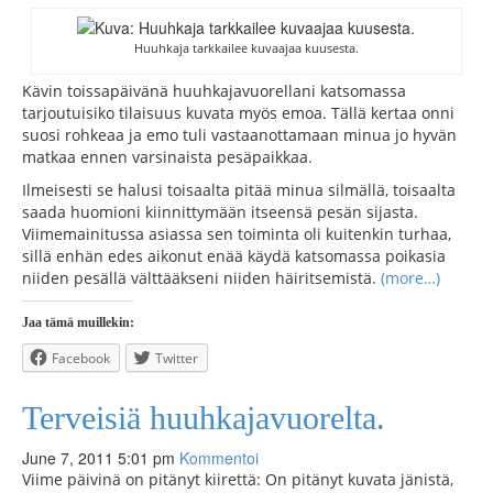
Huuhkaja tarkkailee kuvaajaa kuusesta.
Kävin toissapäivänä huuhkajavuorellani katsomassa
tarjoutuisiko tilaisuus kuvata myös emoa. Tällä kertaa onni
suosi rohkeaa ja emo tuli vastaanottamaan minua jo hyvän
matkaa ennen varsinaista pesäpaikkaa.
Ilmeisesti se halusi toisaalta pitää minua silmällä, toisaalta
saada huomioni kiinnittymään itseensä pesän sijasta.
Viimemainitussa asiassa sen toiminta oli kuitenkin turhaa,
sillä enhän edes aikonut enää käydä katsomassa poikasia
niiden pesällä välttääkseni niiden häiritsemistä.
(more…)
Jaa tämä muillekin:
Facebook
Twitter
Terveisiä huuhkajavuorelta.
June 7, 2011 5:01 pm
Kommentoi
Viime päivinä on pitänyt kiirettä: On pitänyt kuvata jänistä,