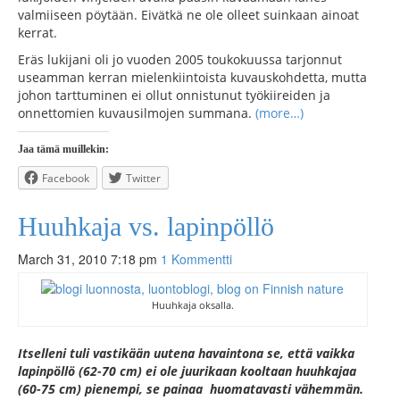
valmiiseen pöytään. Eivätkä ne ole olleet suinkaan ainoat
kerrat.
Eräs lukijani oli jo vuoden 2005 toukokuussa tarjonnut
useamman kerran mielenkiintoista kuvauskohdetta, mutta
johon tarttuminen ei ollut onnistunut työkiireiden ja
onnettomien kuvausilmojen summana.
(more…)
Jaa tämä muillekin:
Facebook
Twitter
Huuhkaja vs. lapinpöllö
March 31, 2010 7:18 pm
1 Kommentti
Huuhkaja oksalla.
Itselleni tuli vastikään uutena havaintona se, että vaikka
lapinpöllö (62-70 cm) ei ole juurikaan kooltaan huuhkajaa
(60-75 cm) pienempi, se painaa huomatavasti vähemmän.