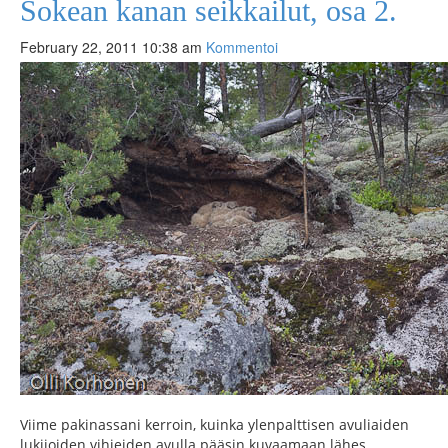
Sokean kanan seikkailut, osa 2.
February 22, 2011 10:38 am
Kommentoi
Viime pakinassani kerroin, kuinka ylenpalttisen avuliaiden
lukijoiden vihjeiden avulla pääsin kuvaamaan lähes