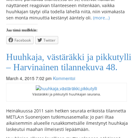
näyttäneet reagoivan tilanteeseen mitenkään, vaikka
huuhkajan täytyi olla todella lähellä niitä, niin voimakasta
sen monta minuuttia kestänyt ääntely oli.
(more…)
Jaa tämä muillekin:
Facebook
Twitter
Huuhkaja, västäräkki ja pikkutylli
– Harvinainen tilannekuva 48.
March 4, 2015 7:02 pm
Kommentoi
Västäräkki ja pikkutylli huuhkajan seurana.
Heinäkuussa 2011 sain hetken seurata erikoista tilannetta
METLA:n Suonenjoen tutkimusasemalla: Jo pari iltaa
aikaisemmin alueelle rusakkometsälle ilmestynyt huuhkaja
laskeutui maahan ilmeisesti lepäämään.