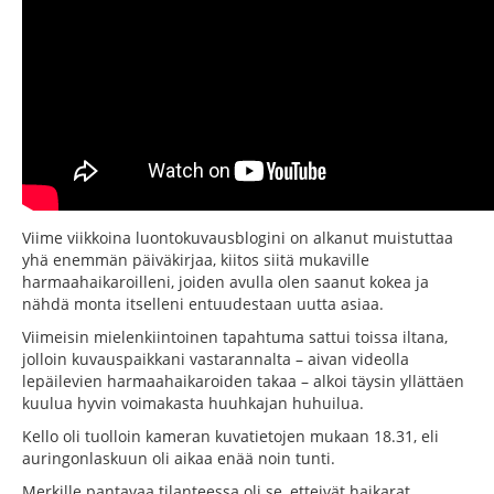
Viime viikkoina luontokuvausblogini on alkanut muistuttaa
yhä enemmän päiväkirjaa, kiitos siitä mukaville
harmaahaikaroilleni, joiden avulla olen saanut kokea ja
nähdä monta itselleni entuudestaan uutta asiaa.
Viimeisin mielenkiintoinen tapahtuma sattui toissa iltana,
jolloin kuvauspaikkani vastarannalta – aivan videolla
lepäilevien harmaahaikaroiden takaa – alkoi täysin yllättäen
kuulua hyvin voimakasta huuhkajan huhuilua.
Kello oli tuolloin kameran kuvatietojen mukaan 18.31, eli
auringonlaskuun oli aikaa enää noin tunti.
Merkille pantavaa tilanteessa oli se, etteivät haikarat