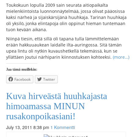
Toukokuun lopulla 2009 sain seurata aitiopaikalta
mielenkiintoista luonnonnäytelmää, jossa olivat pääosissa
kaksi närheä ja sijaiskärsijänä huuhkaja. Tarinan huuhkaja
oli yksilö, jonka elintapoja olin oppinut hieman tuntemaan
tuon kevään aikana.
Niinpä tiesin, että sillä oli tapana tulla lämmittelemään
erään hakkuuaukean laidalle ilta-auringossa. Sitä tämän
upea lintu oli nytkin kuvaushetkellä tekemässä, kun se
yllättäen joutui närhiparin kiinnostuksen kohteeksi.
(more…)
Jaa tämä muillekin:
Facebook
Twitter
Kuva hirveästä huuhkajasta
himoamassa MINUN
rusakonpoikasiani!
July 13, 2011 8:38 pm
1 Kommentti