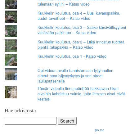
tulemaan syliini – Katso video
Kuukkelin koulutus, osa 4 – Uusi kuvauspaikka,
uudet tavoitteet – Katso video
Kuukkelin koulutus, osa 3 – Saako kärsivällisyyteni
vieläkään palkintoa – Katso video
Kuukkelin koulutus, osa 2 – Liika innostus tuottaa
pientä takapakkia – Katso video
Kuukkelin koulutus, osa 1 - Katso video
Opi videon avulla tunnistamaan lyijyhaulien
aiheuttama lyijymyrkytys ja sen oireet
laulujoutsenella
Tämän videolla linnunpönttöä hakkaavan tikan
aivoihin kohdistuu voimia, joita ihmisen aivot eivät
kestäisi
Hae arkistosta
Search
for:
© 2026 Olli Korhonen. All rights reserved.
jko.me