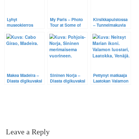
Lyhyt
My Paris – Photo
Kirsikkapuistossa
museokierros
Tour at Some of
– Tunnelmakuvia
Pariisissa: Louvre,
The Most
ihmisistä
Musée d’Orsay,
Interesting Tourist
Tukholman
Versailles,
Sites in Paris
Kungsträdgårdenissa.
Katakombit
Makea Madeira –
Sininen Norja –
Pettynyt matkaaja
Diasta digikuvaksi
Diasta digikuvaksi
Laatokan Valamon
3/3
2/3
luostarissa.
Leave a Reply