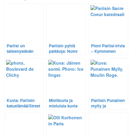
Pariisi on
Pariisin pyhiä
Pieni Pariisi-trivia
taiteenystävän
paikkoja: Notre
– Kymmenen
paratiisi.
Dame, Sacré-
monivalintakysymystä.
Coeur, Père
Lachaise, Place
Vendôme.
Kuvia: Pariisin
Mielikuvia ja
Pariisin Punainen
katuelämää/Street
mieluisia kuvia
mylly ja
Life in Paris.
Montmartren
hautausmaa