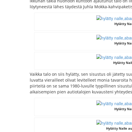
ikkunan takia huonoon kuntoon ajautunut talo on il
löytyneestä lähes täydestä Juhla Mokka-kahvipaketis
Hylätty Na
Hylätty Na
Hylätty Nal
Vaikka talo on siis hylätty, sen sisustus oli jätetty 
luvatta vierailleet olivat levitelleet monia tavaroita
piirteitä on se sama 1980-luvulle tyypillinen sisust
aikaisempien pien autiotalojen kuvausteni yhteydes
Hylätty Na
Hylätty Nalle 