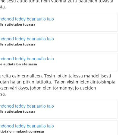
meisesti autioitunut noin vuonna 2010 päätellen tuvasta
ta.
lle autiotalon tuvassa
lle autiotalon tuvassa
le autiotalon eteisessä
suurelta osin ennalleen. Tosin jotkin talossa mahdollisesti
 hujan hajan pitkin lattioita. Talon yksi mielenkiintoisimpia
uksen värikkyys, johon olen törmännyt jo useiden
sä.
lle autiotalon tuvassa
autiotalon makuuhuoneessa