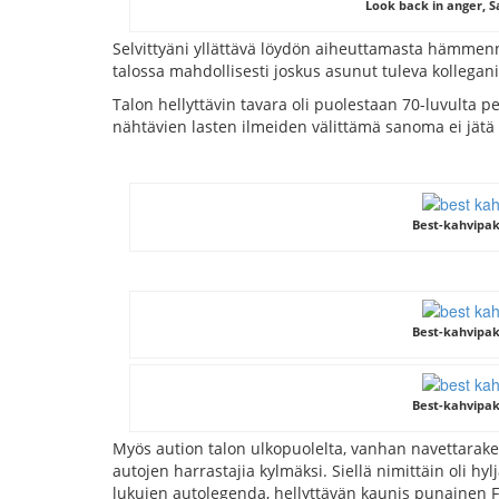
Look back in anger, S
Selvittyäni yllättävä löydön aiheuttamasta hämmenn
talossa mahdollisesti joskus asunut tuleva kollega
Talon hellyttävin tavara oli puolestaan 70-luvulta 
nähtävien lasten ilmeiden välittämä sanoma ei jätä
Best-kahvipake
Best-kahvipake
Best-kahvipake
Myös aution talon ulkopuolelta, vanhan navettaraken
autojen harrastajia kylmäksi. Siellä nimittäin oli h
lukujen autolegenda, hellyttävän kaunis punainen F