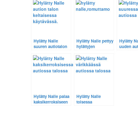
Katso video.
Hylätty Nalle
Hylätty Nalle pettyy
Hylätty Na
suuren autiotalon
hylättyjen
uuden aut
kauniissa
koneiden
keltaisessa
hautausmaalla
käytävässä.
Hylätty Nalle palaa
Hylätty Nalle
kaksikerroksiseen
toisessa
neljän
värikkäässä
työläisperheen
autiotalossa –
taloon – Katso
Kuvaromaanin 17.
video.
luku.