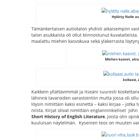
Hylätty Nalle 
Tämänkertaisen autiotalon yhdisti aikaisempiin vastaa
talon asukkaista oli ollut kiinnostunut kuvataiteis
maalattu miehen kasvokuva sekä yläkerrasta löytynyt 
Miehen kasvot, akva
kollaasi,
Kaikkein yllättävimmät ja itseäni suuresti koskettaneet
lähinnä tavaroiden varastointiin mutta jossa oli o
löysin nimittäin kaksi esinettä – kaksi kirjaa – jotka
niistä. Kirjat olivat nimittäin englanninkieliset Jo
Short History of English Literature
, joista olin op
kuuluisan näytelmän. Kyseinen teos on muuten varm