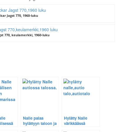
kar Jagst 770, 1960-luku
st 770, keulamerkki, 1960-luku
lle
Nalle palaa
Hylätty Nalle
lisessä
hylättyyn taloon ja
värikkäässä
ssa
kohtaa
autiotalossa –