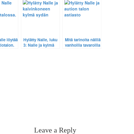
toteutumattomat
Kuvaromaanin 15.
lupaukset.
luku.
lle löytää
Hylätty Nalle, luku
Mitä tarinoita näillä
iotalon.
3: Nalle ja kylmä
vanhoilla tavaroilla
sydän.
olisi
kerrottavanaan? –
Aution talon
herättämiä
ajatuksia.
Leave a Reply