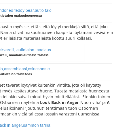
autiotalon makuuhuoneessa
viin myös se, että sieltä löytyi merkkejä siitä, että joku
ta. Nämä olivat makuuhuoneen kaapista löytämäni vesivärein
erilaisista materiaaleista koottu suuri kollaasi.
relli, maalaus autiossa talossa
 autiotalon taideteos
 tavarat löytyivät kuitenkin vintiltä, jota oli käytetty
llut myös kesäasuttava huone. Tuosta matalasta huoneesta
 todellakin saivat minut hyvin mietteliääksi. Etenkin toinen
hn Osborne’n näytelmä
Look Back in Anger
’Nuori viha’ ja
A
iskeluaikoinani ”joutunut” tenttimään tuon Osborne’n
aankin vielä tallessa jossain varastoni uumenissa.