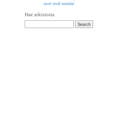
aivot eivät kestäisi
Hae arkistosta
Search
for: