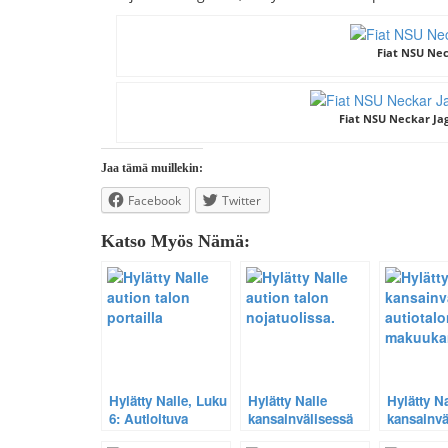
Fiat NSU Nec
Fiat NSU Neckar Jag
Jaa tämä muillekin:
Facebook
Twitter
Katso Myös Nämä:
Hylätty Nalle, Luku
Hylätty Nalle
Hylätty Na
6: Autioituva
kansainvälisessä
kansainvä
maaseutu.
autiotalossa –
autiotalo