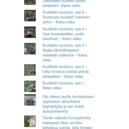
Uskaltaako kuukkeli syödä
kädestäni– Katso video
Kuukkelin koulutus, osa 5 –
Suostuuko kuukkeli tulemaan
syliini – Katso video
Kuukkelin koulutus, osa 4 –
Uusi kuvauspaikka, uudet
tavoitteet – Katso video
Kuukkelin koulutus, osa 3 –
Saako kärsivällisyyteni
vieläkään palkintoa – Katso
video
Kuukkelin koulutus, osa 2 –
Liika innostus tuottaa pientä
takapakkia – Katso video
Kuukkelin koulutus, osa 1 -
Katso video
Opi videon avulla tunnistamaan
lyijyhaulien aiheuttama
lyijymyrkytys ja sen oireet
laulujoutsenella
Tämän videolla linnunpönttöä
hakkaavan tikan aivoihin
kohdistuu voimia, joita ihmisen