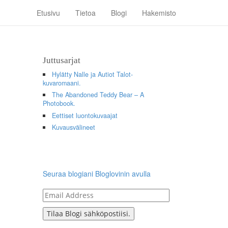
Etusivu
Tietoa
Blogi
Hakemisto
Juttusarjat
Hylätty Nalle ja Autiot Talot-
kuvaromaani.
The Abandoned Teddy Bear – A
Photobook.
Eettiset luontokuvaajat
Kuvausvälineet
Seuraa blogiani Bloglovinin avulla
Email
Address
Tilaa Blogi sähköpostiisi.