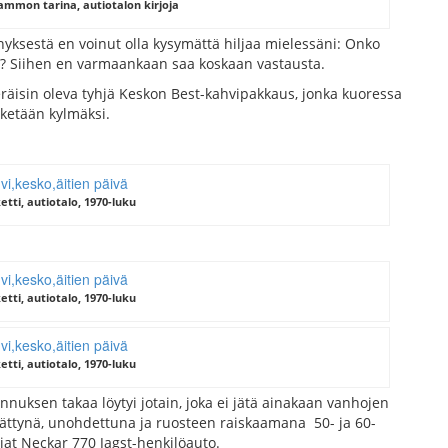
ammon tarina, autiotalon kirjoja
yksestä en voinut olla kysymättä hiljaa mielessäni: Onko
ni? Siihen en varmaankaan saa koskaan vastausta.
peräisin oleva tyhjä Keskon Best-kahvipakkaus, jonka kuoressa
 ketään kylmäksi.
tti, autiotalo, 1970-luku
tti, autiotalo, 1970-luku
tti, autiotalo, 1970-luku
nuksen takaa löytyi jotain, joka ei jätä ainakaan vanhojen
yljättynä, unohdettuna ja ruosteen raiskaamana 50- ja 60-
iat Neckar 770 Jagst-henkilöauto.