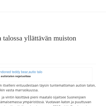
 talossa yllättävän muiston
 autiotalon nojatuolissa
 itselleni entuudestaan täysin tuntemattoman aution talon,
nkin vasta marraskuussa.
ja vintin käsittävä pieni maatalo sijaitsee Suonenjoen
 erämaisemassa ympäristössä. Vuotavan katon ja puuttuvan