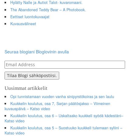
Hylätty Nalle ja Autiot Talot- kuvaromaani.
The Abandoned Teddy Bear – A Photobook.
Eettiset luontokuvaajat
Kuvausvälineet
Seuraa blogiani Bloglovinin avulla
Email
Address
Tilaa Blogi sähköpostiisi.
Uusimmat artikkelit
Opi tunnistamaan vuoden vanha sinipyrstökoiras ja sen laulu
Kuukkelin koulutus, osa 7, Sarjan päätösjakso – Viimeinen
kuvauspäivä – Katso video
Kuukkelin koulutus, osa 6 – Uskaltaako kuukkeli syödä kädestäni–
Katso video
Kuukkelin koulutus, osa 5 – Suostuuko kuukkeli tulemaan syliini –
Katso video