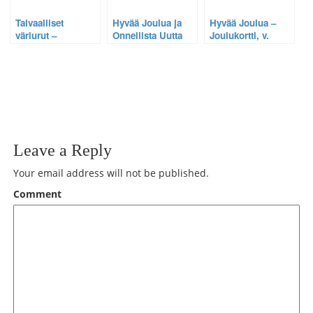
Taivaalliset
Hyvää Joulua ja
Hyvää Joulua –
väriurut –
Onnellista Uutta
Joulukortti, v.
Harvinainen
Vuotta – Mystinen
2011.
haloilmiö pimeällä
joulukortti 2014
taivaalla
Leave a Reply
Your email address will not be published.
Comment