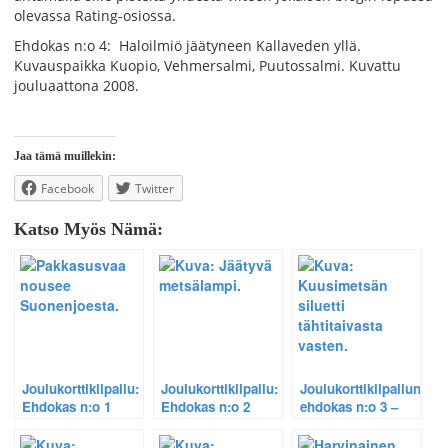
olevassa Rating-osiossa.
Ehdokas n:o 4: Haloilmiö jäätyneen Kallaveden yllä.
Kuvauspaikka Kuopio, Vehmersalmi, Puutossalmi. Kuvattu
jouluaattona 2008.
Jaa tämä muillekin:
Facebook
Twitter
Katso Myös Nämä:
Joulukorttikilpailu:
Joulukorttikilpailu:
Joulukorttikilpailun
Ehdokas n:o 1
Ehdokas n:o 2
ehdokas n:o 3 –
revontulet ja öinen
tähtitaivas.