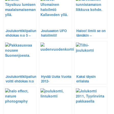
Joulukorttikilpailun
Jouluaaton UFO
Haloo! Ilmiö se on
ehdokas n:o 5 –
haloilmiö!
tämäkin –
Täysikuu maatalon
Jouluaattona
lumisten peltojen
Kuopion
yllä.
Puutossalmella.
Joulukorttikilpailun
Hyvää Uutta Vuotta
Kaksi täysin
voitti ehdokas n:o
2012-
erilaista
1
uudenvuodenkortti.
joulukorttia: Tilhi
ja talvimaisema.