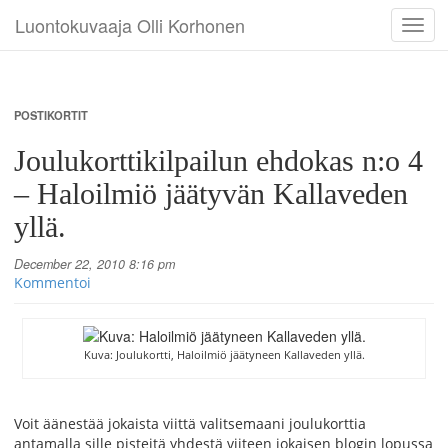
Luontokuvaaja Olli Korhonen
Toggl
navig
POSTIKORTIT
Joulukorttikilpailun ehdokas n:o 4
– Haloilmiö jäätyvän Kallaveden
yllä.
December 22, 2010 8:16 pm
Kommentoi
Kuva: Joulukortti, Haloilmiö jäätyneen Kallaveden yllä.
Voit äänestää jokaista viittä valitsemaani joulukorttia
antamalla sille pisteitä yhdestä viiteen jokaisen blogin lopussa