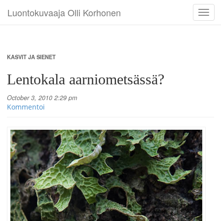
Luontokuvaaja Olli Korhonen
Toggl
navig
KASVIT JA SIENET
Lentokala aarniometsässä?
October 3, 2010 2:29 pm
Kommentoi