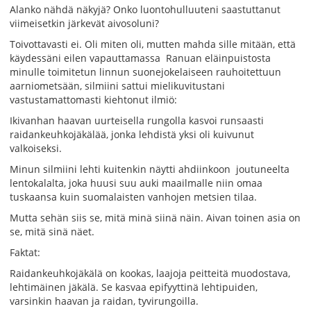
Alanko nähdä näkyjä? Onko luontohulluuteni saastuttanut
viimeisetkin järkevät aivosoluni?
Toivottavasti ei. Oli miten oli, mutten mahda sille mitään, että
käydessäni eilen vapauttamassa Ranuan eläinpuistosta
minulle toimitetun linnun suonejokelaiseen rauhoitettuun
aarniometsään, silmiini sattui mielikuvitustani
vastustamattomasti kiehtonut ilmiö:
Ikivanhan haavan uurteisella rungolla kasvoi runsaasti
raidankeuhkojäkälää, jonka lehdistä yksi oli kuivunut
valkoiseksi.
Minun silmiini lehti kuitenkin näytti ahdiinkoon joutuneelta
lentokalalta, joka huusi suu auki maailmalle niin omaa
tuskaansa kuin suomalaisten vanhojen metsien tilaa.
Mutta sehän siis se, mitä minä siinä näin. Aivan toinen asia on
se, mitä sinä näet.
Faktat:
Raidankeuhkojäkälä on kookas, laajoja peitteitä muodostava,
lehtimäinen jäkälä. Se kasvaa epifyyttinä lehtipuiden,
varsinkin haavan ja raidan, tyvirungoilla.