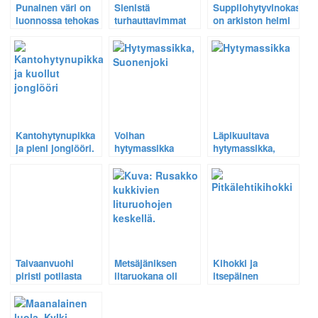
Punainen väri on
Sienistä
Suppilohytyvinokas
luonnossa tehokas
turhauttavimmat
on arkiston helmi
varoitusmerkki –
luontokuvakokemukset
vuodelta 2004 .
vaaleanpunainen
– Varastettu
sienikin.
lattakääpä ja
tuntematon
jättisieni.
Kantohytynupikka
Voihan
Läpikuultava
ja pieni jonglööri.
hytymassikka
hytymassikka,
sentään, johan on
sieni kuin kaunis
hymiö! – Paljasta
helmi.
väärennetty
luontokuva.
Taivaanvuohi
Metsäjäniksen
Kihokki ja
piristi potilasta
iltaruokana oli
itsepäinen
kasvikunnan
muurahainen.
banaanikärpänen.