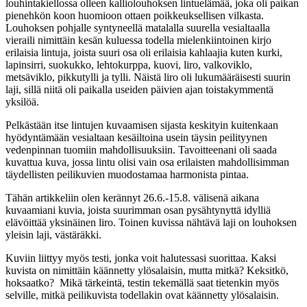
louhintakiellossa olleen kalliolouhoksen lintuelämää, joka oli paikan
pienehkön koon huomioon ottaen poikkeuksellisen vilkasta.
Louhoksen pohjalle syntyneellä matalalla suurella vesialtaalla
vieraili nimittäin kesän kuluessa todella mielenkiintoinen kirjo
erilaisia lintuja, joista suuri osa oli erilaisia kahlaajia kuten kurki,
lapinsirri, suokukko, lehtokurppa, kuovi, liro, valkoviklo,
metsäviklo, pikkutylli ja tylli. Näistä liro oli lukumääräisesti suurin
laji, sillä niitä oli paikalla useiden päivien ajan toistakymmentä
yksilöä.
Pelkästään itse lintujen kuvaamisen sijasta keskityin kuitenkaan
hyödyntämään vesialtaan kesäiltoina usein täysin peilityynen
vedenpinnan tuomiin mahdollisuuksiin. Tavoitteenani oli saada
kuvattua kuva, jossa lintu olisi vain osa erilaisten mahdollisimman
täydellisten peilikuvien muodostamaa harmonista pintaa.
Tähän artikkeliin olen kerännyt 26.6.-15.8. välisenä aikana
kuvaamiani kuvia, joista suurimman osan pysähtynyttä idylliä
elävöittää yksinäinen liro. Toinen kuvissa nähtävä laji on louhoksen
yleisin laji, västäräkki.
Kuviin liittyy myös testi, jonka voit halutessasi suorittaa. Kaksi
kuvista on nimittäin käännetty ylösalaisin, mutta mitkä? Keksitkö,
hoksaatko? Mikä tärkeintä, testin tekemällä saat tietenkin myös
selville, mitkä peilikuvista todellakin ovat käännetty ylösalaisin.