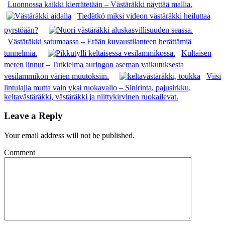
Luonnossa kaikki kierrätetään – Västäräkki näyttää mallia.
Tiedätkö miksi videon västäräkki heiluttaa
pyrstöään?
Västäräkki satumaassa – Erään kuvaustilanteen herättämiä
tunnelmia.
Kultaisen
meren linnut – Tutkielma auringon aseman vaikutuksesta
vesilammikon värien muutoksiin.
Viisi
lintulajia mutta vain yksi ruokavalio – Sinirinta, pajusirkku,
keltavästäräkki, västäräkki ja niittykirvinen ruokailevat.
Leave a Reply
Your email address will not be published.
Comment