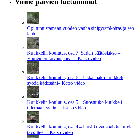
Viime päivien luetuimmat
Opi tunnistamaan vuoden vanha sinipyrstökoiras ja sen
laulu
Kuukkelin koulutus, osa 7, Sarjan päätösjakso –
Viimeinen kuvauspäivä – Katso video
Kuukkelin koulutus, osa 6 – Uskaltaako kuukkeli
syödä kädestäni– Katso video
Kuukkelin koulutus, osa 5 – Suostuuko kuukkeli
tulemaan syliini – Katso video
Kuukkelin koulutus, osa 4 – Uusi kuvauspaikka, uudet
tavoitteet – Katso video