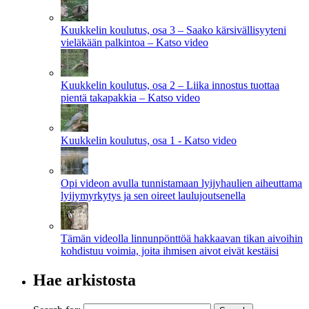
Kuukkelin koulutus, osa 3 – Saako kärsivällisyyteni
vieläkään palkintoa – Katso video
Kuukkelin koulutus, osa 2 – Liika innostus tuottaa
pientä takapakkia – Katso video
Kuukkelin koulutus, osa 1 - Katso video
Opi videon avulla tunnistamaan lyijyhaulien aiheuttama
lyijymyrkytys ja sen oireet laulujoutsenella
Tämän videolla linnunpönttöä hakkaavan tikan aivoihin
kohdistuu voimia, joita ihmisen aivot eivät kestäisi
Hae arkistosta