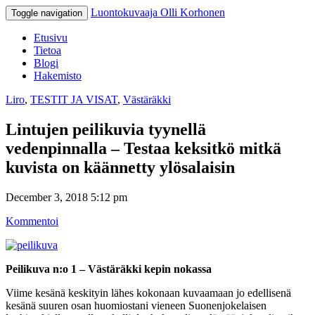
Luontokuvaaja Olli Korhonen
Toggle navigation
Etusivu
Tietoa
Blogi
Hakemisto
Liro
,
TESTIT JA VISAT
,
Västäräkki
Lintujen peilikuvia tyynellä
vedenpinnalla – Testaa keksitkö mitkä
kuvista on käännetty ylösalaisin
December 3, 2018 5:12 pm
Kommentoi
Peilikuva n:o 1 – Västäräkki kepin nokassa
Viime kesänä keskityin lähes kokonaan kuvaamaan jo edellisenä
kesänä suuren osan huomiostani vieneen Suonenjokelaisen