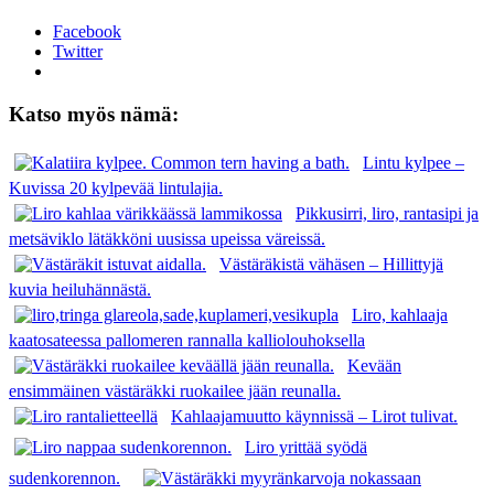
Facebook
Twitter
Katso myös nämä:
Lintu kylpee –
Kuvissa 20 kylpevää lintulajia.
Pikkusirri, liro, rantasipi ja
metsäviklo lätäkköni uusissa upeissa väreissä.
Västäräkistä vähäsen – Hillittyjä
kuvia heiluhännästä.
Liro, kahlaaja
kaatosateessa pallomeren rannalla kalliolouhoksella
Kevään
ensimmäinen västäräkki ruokailee jään reunalla.
Kahlaajamuutto käynnissä – Lirot tulivat.
Liro yrittää syödä
sudenkorennon.