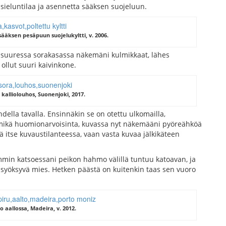
 sieluntilaa ja asennetta sääksen suojeluun.
sääksen pesäpuun suojelukyltti, v. 2006.
a suuressa sorakasassa näkemäni kulmikkaat, lähes
 ollut suuri kaivinkone.
kalliolouhos, Suonenjoki, 2017.
ahdella tavalla. Ensinnäkin se on otettu ulkomailla,
mikä huomionarvoisinta, kuvassa nyt näkemääni pyöreähköä
itse kuvaustilanteessa, vaan vasta kuvaa jälkikäteen
in katsoessani peikon hahmo välillä tuntuu katoavan, ja
syöksyvä mies. Hetken päästä on kuitenkin taas sen vuoro
o aallossa, Madeira, v. 2012.