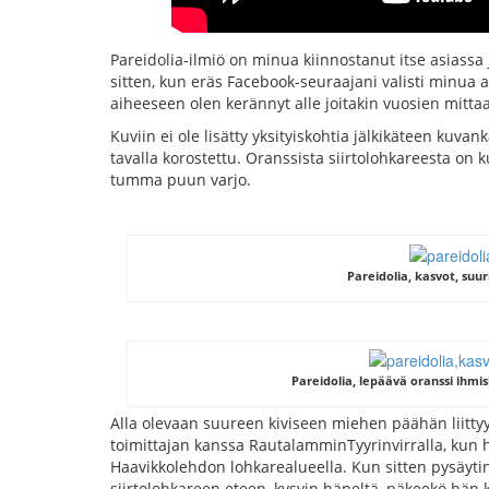
Pareidolia-ilmiö on minua kiinnostanut itse asiassa j
sitten, kun eräs Facebook-seuraajani valisti minua a
aiheeseen olen kerännyt alle joitakin vuosien mitt
Kuviin ei ole lisätty yksityiskohtia jälkikäteen kuvank
tavalla korostettu. Oranssista siirtolohkareesta on
tumma puun varjo.
Pareidolia, kasvot, suur
Pareidolia, lepäävä oranssi ihmis
Alla olevaan suureen kiviseen miehen päähän liittyy 
toimittajan kanssa RautalamminTyyrinvirralla, ku
Haavikkolehdon lohkarealueella. Kun sitten pysäyt
siirtolohkareen eteen, kysyin häneltä, näkeekö hän k