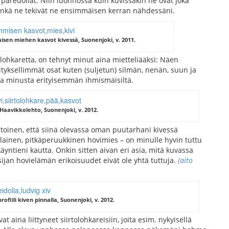
paredoliat. Niin luonnossa kuin kuvissakin ne ovat joka
nkä ne tekivät ne ensimmäisen kerran nähdessäni.
aisen miehen kasvot kivessä, Suonenjoki, v. 2011.
olohkaretta, on tehnyt minut aina mietteliääksi: Näen
ityksellimmät osat kuten (suljetun) silmän, nenän, suun ja
uta minusta erityisemmän ihmismäisiltä.
 Haavikkolehto, Suonenjoki, v. 2012.
intoinen, että siinä olevassa oman puutarhani kivessä
ainen, pitkäperuukkinen hovimies – on minulle hyvin tuttu
äyntieni kautta. Onkin sitten aivan eri asia, mitä kuvassa
tsijan hovielämän erikoisuudet eivät ole yhtä tuttuja.
(aito
rofiili kiven pinnalla, Suonenjoki, v. 2012.
ina liittyneet siirtolohkareisiin, joita esim. nykyisellä