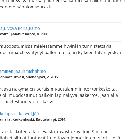
llin. Alla oleva vanhassa palaneessa kannossa näkemäni hahmo
neen metsäpalon seurasta.
koira, palanut kanto, v. 2009.
äämuodostumissa mielestämme hyvinkin tunnistettavia
dostuma oli syntynyt aallonmurtajan kylkeen talvimyrskyn
hahmot, Iisvesi, Suonenjoki, v. 2015.
euraava näkymä on peräisin Rautalammin Kerkonkoskelta.
e oli muodostunut paikoin läpinäkyvä jääkerros. Jään alla
 mielestäni tytön – kasvot.
än alla, Kerkonkoski, Rautalampi, 2014.
austa, kuten alla olevasta kuvasta käy ilmi. Siinä on
taiset silmät tuntuvat tuijottavan jonnekin ohitseni. Liekö