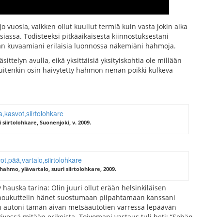
o vuosia, vaikken ollut kuullut termiä kuin vasta jokin aika
siassa. Todisteeksi pitkäaikaisesta kiinnostuksestani
aan kuvaamiani erilaisia luonnossa näkemiäni hahmoja.
äsittelyn avulla, eikä yksittäisiä yksityiskohtia ole millään
 kuitenkin osin häivytetty hahmon nenän poikki kulkeva
i siirtolohkare, Suonenjoki, v. 2009.
hahmo, ylävartalo, suuri siirtolohkare, 2009.
hauska tarina: Olin juuri ollut erään helsinkiläisen
n houkuttelin hänet suostumaan piipahtamaan kanssani
in autoni tämän aivan metsäautotien varressa lepäävän
ivessä mitään erikoista. Toivomani vastaus tuli heti: “Sehän