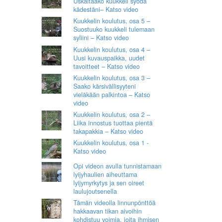
Uskaltaako kuukkeli syödä
kädestäni– Katso video
Kuukkelin koulutus, osa 5 –
Suostuuko kuukkeli tulemaan
syliini – Katso video
Kuukkelin koulutus, osa 4 –
Uusi kuvauspaikka, uudet
tavoitteet – Katso video
Kuukkelin koulutus, osa 3 –
Saako kärsivällisyyteni
vieläkään palkintoa – Katso
video
Kuukkelin koulutus, osa 2 –
Liika innostus tuottaa pientä
takapakkia – Katso video
Kuukkelin koulutus, osa 1 -
Katso video
Opi videon avulla tunnistamaan
lyijyhaulien aiheuttama
lyijymyrkytys ja sen oireet
laulujoutsenella
Tämän videolla linnunpönttöä
hakkaavan tikan aivoihin
kohdistuu voimia, joita ihmisen