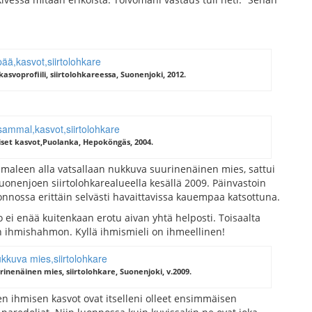
asvoprofiili, siirtolohkareessa, Suonenjoki, 2012.
iset kasvot,Puolanka, Hepoköngäs, 2004.
maleen alla vatsallaan nukkuva suurinenäinen mies, sattui
onenjoen siirtolohkarealueella kesällä 2009. Päinvastoin
onnossa erittäin selvästi havaittavissa kauempaa katsottuna.
i enää kuitenkaan erotu aivan yhtä helposti. Toisaalta
en ihmishahmon. Kyllä ihmismieli on ihmeellinen!
inenäinen mies, siirtolohkare, Suonenjoki, v.2009.
en ihmisen kasvot ovat itselleni olleet ensimmäisen