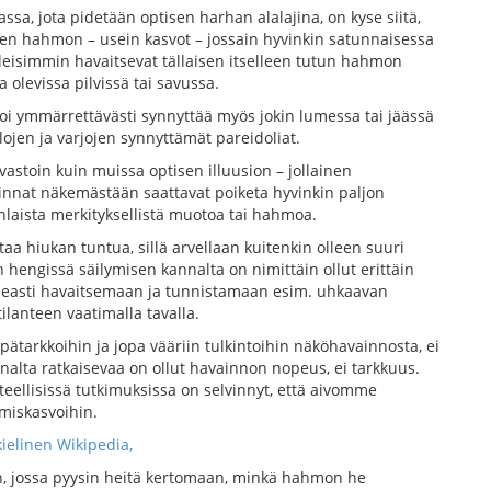
sa, jota pidetään optisen harhan alalajina, on kyse siitä,
isen hahmon – usein kasvot – jossain hyvinkin satunnaisessa
leisimmin havaitsevat tällaisen itselleen tutun hahmon
a olevissa pilvissä tai savussa.
oi ymmärrettävästi synnyttää myös jokin lumessa tai jäässä
alojen ja varjojen synnyttämät pareidoliat.
nvastoin kuin muissa optisen illuusion – jollainen
ulkinnat näkemästään saattavat poiketa hyvinkin paljon
nlaista merkityksellistä muotoa tai hahmoa.
taa hiukan tuntua, sillä arvellaan kuitenkin olleen suuri
 hengissä säilymisen kannalta on nimittäin ollut erittäin
peasti havaitsemaan ja tunnistamaan esim. uhkaavan
lanteen vaatimalla tavalla.
epätarkkoihin ja jopa vääriin tulkintoihin näköhavainnosta, ei
nalta ratkaisevaa on ollut havainnon nopeus, ei tarkkuus.
teellisissä tutkimuksissa on selvinnyt, että aivomme
miskasvoihin.
ielinen Wikipedia
,
in, jossa pyysin heitä kertomaan, minkä hahmon he