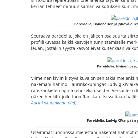
siirtolohkareparedolian ohella ehkä täydellisimmät 
kerran tehneet minuun saman vaikutuksen kuin, mi
Pareidolia, isonenäisen ja jykeväleuk
Seuraava paredolia, joka on jälleen osa suurta siirt
profiilikuvassa kaikki kasvojen tunnistamiselle merk
leuan. Jostakin syystä kasvot eivät kuitenkaan vaik
Pareidolia, kivinen pää,
Viimeinen kiviin liittyvä kuva on sen takia mielenki
näkemäni hahmo – aurinkokuningas Ludvig XIV aikal
ranskankielen opintojeni sekä useiden Versailles’n k
näkee henkilö, jolle tuon Ranskan itsevaltiaan halli
Aurinkokuninkaan pää)
Pareidolia, Ludvig XIV:n pään p
Useimmat luonnossa mielestäni näkemät hahmot ovat a