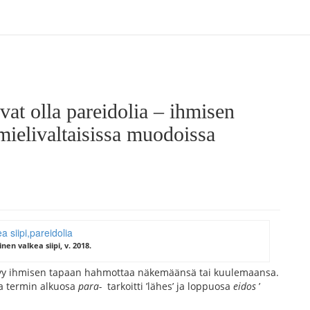
at olla pareidolia – ihmisen
mielivaltaisissa muodoissa
inen valkea siipi, v. 2018.
iittyy ihmisen tapaan hahmottaa näkemäänsä tai kuulemaansa.
sa termin alkuosa
para-
tarkoitti ’lähes’ ja loppuosa
eidos
’