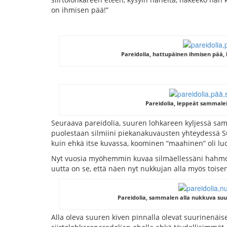
on ihmisen pää!”
Pareidolia, hattupäinen ihmisen pää, k
Pareidolia, leppeät sammale
Seuraava pareidolia, suuren lohkareen kyljessä sam
puolestaan silmiini piekanakuvausten yhteydessä Su
kuin ehkä itse kuvassa, koominen “maahinen” oli lu
Nyt vuosia myöhemmin kuvaa silmäellessäni hahmo e
uutta on se, että näen nyt nukkujan alla myös tois
Pareidolia, sammalen alla nukkuva suur
Alla oleva suuren kiven pinnalla olevat suurinenäis