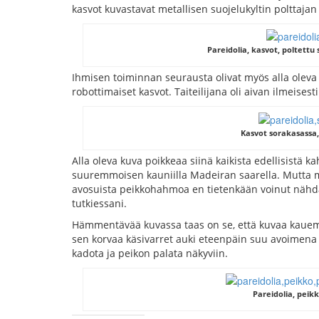
kasvot kuvastavat metallisen suojelukyltin polttajan
Pareidolia, kasvot, poltettu 
Ihmisen toiminnan seurausta olivat myös alla olev
robottimaiset kasvot. Taiteilijana oli aivan ilmeisesti
Kasvot sorakasassa, 
Alla oleva kuva poikkeaa siinä kaikista edellisistä k
suuremmoisen kauniilla Madeiran saarella. Mutta 
avosuista peikkohahmoa en tietenkään voinut nähdä 
tutkiessani.
Hämmentävää kuvassa taas on se, että kuvaa kauemm
sen korvaa käsivarret auki eteenpäin suu avoimena 
kadota ja peikon palata näkyviin.
Pareidolia, peikk