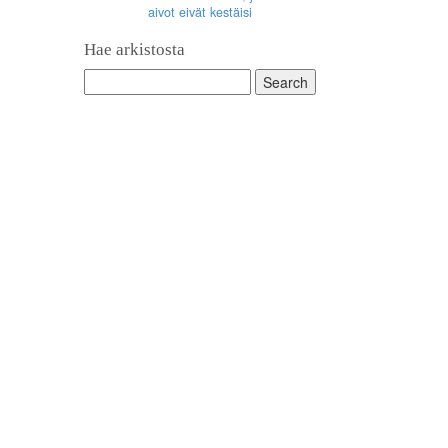
aivot eivät kestäisi
Hae arkistosta
Search
for: