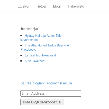
Etusivu
Tietoa
Blogi
Hakemisto
Juttusarjat
Hylätty Nalle ja Autiot Talot-
kuvaromaani.
The Abandoned Teddy Bear – A
Photobook.
Eettiset luontokuvaajat
Kuvausvälineet
Seuraa blogiani Bloglovinin avulla
Email
Address
Tilaa Blogi sähköpostiisi.