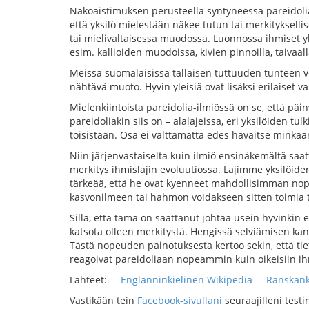
Näköaistimuksen perusteella syntyneessä pareidolias
että yksilö mielestään näkee tutun tai merkityksell
tai mielivaltaisessa muodossa. Luonnossa ihmiset y
esim. kallioiden muodoissa, kivien pinnoilla, taivaall
Meissä suomalaisissa tällaisen tuttuuden tunteen v
nähtävä muoto. Hyvin yleisiä ovat lisäksi erilaiset v
Mielenkiintoista pareidolia-ilmiössä on se, että päi
pareidoliakin siis on – alalajeissa, eri yksilöiden t
toisistaan. Osa ei välttämättä edes havaitse minkää
Niin järjenvastaiselta kuin ilmiö ensinäkemältä saat
merkitys ihmislajin evoluutiossa. Lajimme yksilöiden
tärkeää, että he ovat kyenneet mahdollisimman no
kasvonilmeen tai hahmon voidakseen sitten toimia ti
Sillä, että tämä on saattanut johtaa usein hyvinkin 
katsota olleen merkitystä. Hengissä selviämisen kan
Tästä nopeuden painotuksesta kertoo sekin, että tie
reagoivat pareidoliaan nopeammin kuin oikeisiin ih
Lähteet:
Englanninkielinen Wikipedia
Ranskank
Vastikään tein
Facebook-sivullani
seuraajilleni test