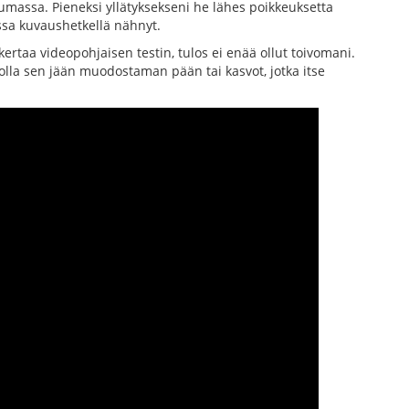
umassa. Pieneksi yllätyksekseni he lähes poikkeuksetta
ossa kuvaushetkellä nähnyt.
rtaa videopohjaisen testin, tulos ei enää ollut toivomani.
olla sen jään muodostaman pään tai kasvot, jotka itse