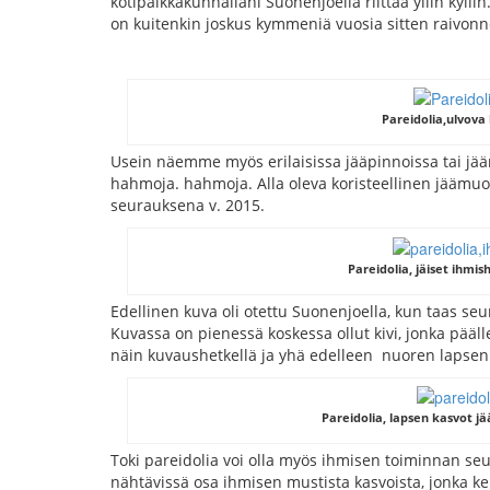
kotipaikkakunnallani Suonenjoella riittää yllin ky
on kuitenkin joskus kymmeniä vuosia sitten raivon
Pareidolia,ulvova 
Usein näemme myös erilaisissa jääpinnoissa tai j
hahmoja. hahmoja. Alla oleva koristeellinen jäämuo
seurauksena v. 2015.
Pareidolia, jäiset ihmis
Edellinen kuva oli otettu Suonenjoella, kun taas s
Kuvassa on pienessä koskessa ollut kivi, jonka pääll
näin kuvaushetkellä ja yhä edelleen nuoren lapsen –
Pareidolia, lapsen kasvot jä
Toki pareidolia voi olla myös ihmisen toiminnan seur
nähtävissä osa ihmisen mustista kasvoista, jonka kel