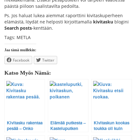
päästä piiloon saalistavilta pedoilta.
Ps. Jos haluat lukea aiemmat raporttini kivitaskuperheen
elämästä, löydät ne helposti kirjoittamalla
kivitasku
blogini
Search posts
-kenttään.
Tags: METLA
Jaa tämä muillekin:
Facebook
Twitter
Katso Myös Nämä:
Kivitasku rakentaa
Elämää putkesta –
Kivitaskun kookas
pesää – Onko
Kasteluputken
toukka oli kuin
kivitasku yksi
synnyttämä
sohvaperunan
tulevan kesän
kivitasku.
lenkkimakkara –