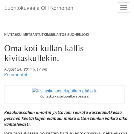
Luontokuvaaja Olli Korhonen
Toggl
navig
KIVITASKU
,
METSÄNTUTKIMUSLAITOS SUONENJOKI
Oma koti kullan kallis –
kivitaskullekin.
August 24, 2011 9:17 pm
Kommentoi
Kivitasku kasteluputken päässä.
Kesäkuussahan ilmoitin yrittäväni seurata kasteluputkessa
pesivien kivitaskujen elämää, minkä sitten teinkin vaikka aika
vaihtelevasti.
Joka tapauksessa poikasten tultua lentokykyisiksi neljä viikkoa