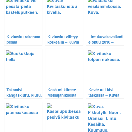
kuvaprojekteistani?
Kuvia kivitaskusta
ruokailemassa.
Kivitasku rakentaa
Kivitasku viihtyy
Lintukuvakavalkadi,
pesää
korkealla – Kuvia
elokuu 2010 –
kasteluputkeen –
kivitaskuista
Hernekerttu,
Harvinainen
erilaisilla
sääksi,
tilannekuva 26.
istumapaikoilla.
kanahaukka,
korppi,
mustaleppälintu,
pajulintu, sääksi,
teeri, västäräkki
Takatalvi,
Kesä toi kiireet:
Kevät tuli kivi
kangaskiuru, kiuru,
Metsäjäniksestä
taskussa – Kuvia
suokukko,
kyyhyn,
kivitaskusta.
kivitasku, liro,
pensastaskusta
pikkutylli ja
pikkutylliin,
pikkulokki – Linnut
kivitaskuun,
takatalven kourissa
pajulintuun ja
18.05.2008
tiltalttiin.