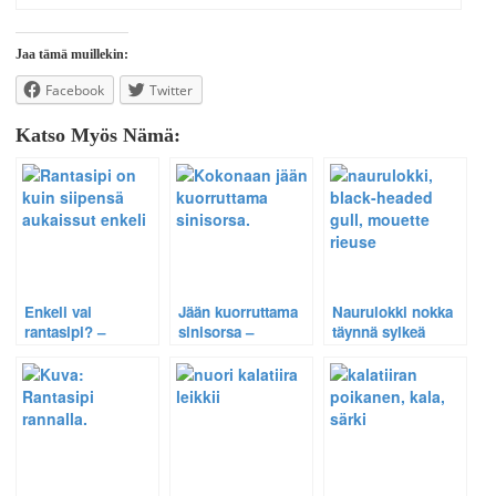
Jaa tämä muillekin:
Facebook
Twitter
Katso Myös Nämä:
Enkeli vai
Jään kuorruttama
Naurulokki nokka
rantasipi? –
sinisorsa –
täynnä sylkeä
Harvinainen
Harvinainen
helteellä –
tilannekuva 38.
tilannekuva 20.
Harvinainen
tilannekuva 40