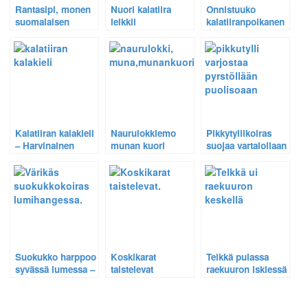
Rantasipi, monen
Nuori kalatiira
Onnistuuko
suomalaisen
leikkii
kalatiiranpoikanen
suosikkikahlaaja
puunkappaleella –
nielaisemaan
lähikuvassa.
Harvinainen
jättikalan –
tilannekuva 53
Harvinainen
tilannekuva 52
Kalatiiran kalakieli
Naurulokkiemo
Pikkytyllikoiras
– Harvinainen
munan kuori
suojaa vartalollaan
tilannekuva 64
nokassaan –
puolisoaan –
Harvinainen
Harvinainen
tilannekuva 45.
tilannekuva 62
Suokukko harppoo
Koskikarat
Telkkä pulassa
syvässä lumessa –
taistelevat
raekuuron iskiessä
Harvinainen
raivokkaasti –
– Harvinainen
tilannekuva 32.
Harvinainen
tilannekuva 4.
tilannekuva 55