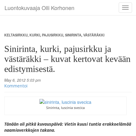
Luontokuvaaja Olli Korhonen
Toggl
navig
KELTASIRKKU
,
KURKI
,
PAJUSIRKKU
,
SINIRINTA
,
VÄSTÄRÄKKI
Sinirinta, kurki, pajusirkku ja
västäräkki – kuvat kertovat kevään
edistymisestä.
May 6, 2012 5:03 pm
Kommentoi
Sinirinta, luscinia svecica
Tänään oli pitkä kuvauspäivä: Vietin kuusi tuntia erakkoelämää
naamioverkkojen takana.