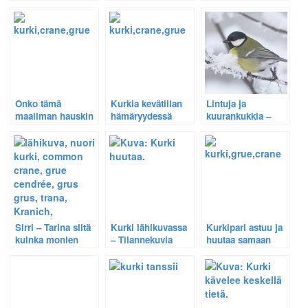
ruokavalio –
Hernekerttu,
kuvia
Sinirinta,
sääksi,
heiluhännästä.
pajusirkku,
kanahaukka,
keltavästäräkki,
korppi,
västäräkki ja
mustaleppälintu,
niittykirvinen
pajulintu, sääksi,
ruokailevat.
teeri, västäräkki
Onko tämä
Kurkia kevätillan
Lintuja ja
maailman hauskin
hämäryydessä
kuurankukkia –
kurkikuva?
helmikuun alun
hyytävien
pakkaspäivien
kuvasatoa.
Sirri – Tarina siitä
Kurki lähikuvassa
Kurkipari astuu ja
kuinka monien
– Tilannekuvia
huutaa samaan
ihmisten
keväisellä
tahtiin.
ystävällisyys
oraspellolla
pelasti nuoren
ruokailevasta
kurjen hengen
kurjesta.