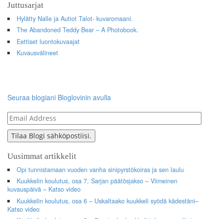
Juttusarjat
Hylätty Nalle ja Autiot Talot- kuvaromaani.
The Abandoned Teddy Bear – A Photobook.
Eettiset luontokuvaajat
Kuvausvälineet
Seuraa blogiani Bloglovinin avulla
Email
Address
Tilaa Blogi sähköpostiisi.
Uusimmat artikkelit
Opi tunnistamaan vuoden vanha sinipyrstökoiras ja sen laulu
Kuukkelin koulutus, osa 7, Sarjan päätösjakso – Viimeinen
kuvauspäivä – Katso video
Kuukkelin koulutus, osa 6 – Uskaltaako kuukkeli syödä kädestäni–
Katso video