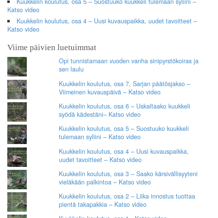
Kuukkelin koulutus, osa 5 – Suostuuko kuukkeli tulemaan syliini –
Katso video
Kuukkelin koulutus, osa 4 – Uusi kuvauspaikka, uudet tavoitteet –
Katso video
Viime päivien luetuimmat
Opi tunnistamaan vuoden vanha sinipyrstökoiras ja
sen laulu
Kuukkelin koulutus, osa 7, Sarjan päätösjakso –
Viimeinen kuvauspäivä – Katso video
Kuukkelin koulutus, osa 6 – Uskaltaako kuukkeli
syödä kädestäni– Katso video
Kuukkelin koulutus, osa 5 – Suostuuko kuukkeli
tulemaan syliini – Katso video
Kuukkelin koulutus, osa 4 – Uusi kuvauspaikka,
uudet tavoitteet – Katso video
Kuukkelin koulutus, osa 3 – Saako kärsivällisyyteni
vieläkään palkintoa – Katso video
Kuukkelin koulutus, osa 2 – Liika innostus tuottaa
pientä takapakkia – Katso video