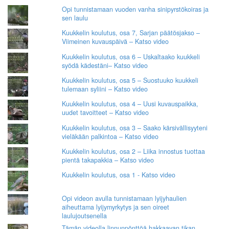
Opi tunnistamaan vuoden vanha sinipyrstökoiras ja
sen laulu
Kuukkelin koulutus, osa 7, Sarjan päätösjakso –
Viimeinen kuvauspäivä – Katso video
Kuukkelin koulutus, osa 6 – Uskaltaako kuukkeli
syödä kädestäni– Katso video
Kuukkelin koulutus, osa 5 – Suostuuko kuukkeli
tulemaan syliini – Katso video
Kuukkelin koulutus, osa 4 – Uusi kuvauspaikka,
uudet tavoitteet – Katso video
Kuukkelin koulutus, osa 3 – Saako kärsivällisyyteni
vieläkään palkintoa – Katso video
Kuukkelin koulutus, osa 2 – Liika innostus tuottaa
pientä takapakkia – Katso video
Kuukkelin koulutus, osa 1 - Katso video
Opi videon avulla tunnistamaan lyijyhaulien
aiheuttama lyijymyrkytys ja sen oireet
laulujoutsenella
Tämän videolla linnunpönttöä hakkaavan tikan