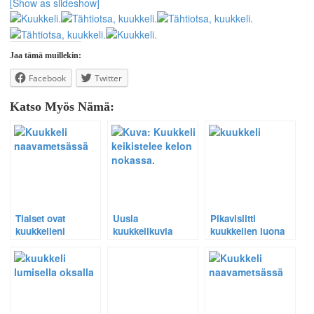
[Show as slideshow]
Jaa tämä muillekin:
Facebook
Twitter
Katso Myös Nämä:
Tiaiset ovat
Uusia
Pikavisiitti
kuukkelieni
kuukkelikuvia
kuukkelien luona
naavametsän
asukkaita – Katso
video.