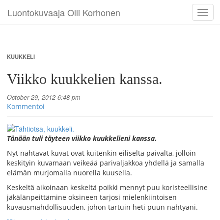
Luontokuvaaja Olli Korhonen
Toggl
navig
KUUKKELI
Viikko kuukkelien kanssa.
October 29, 2012 6:48 pm
Kommentoi
Tänään tuli täyteen viikko kuukkelieni kanssa.
Nyt nähtävät kuvat ovat kuitenkin eiliseltä päivältä, jolloin
keskityin kuvamaan veikeää parivaljakkoa yhdellä ja samalla
elämän murjomalla nuorella kuusella.
Keskeltä aikoinaan keskeltä poikki mennyt puu koristeellisine
jäkälänpeittämine oksineen tarjosi mielenkiintoisen
kuvausmahdollisuuden, johon tartuin heti puun nähtyäni.