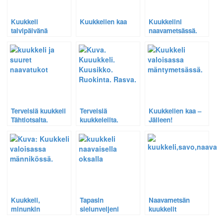
Kuukkeli
Kuukkelien kaa
Kuukkelini
talvipäivänä
naavametsässä.
lumisessa
metsässä.
Terveisiä kuukkeli
Terveisiä
Kuukkelien kaa –
Tähtiotsalta.
kuukkeleilta.
Jälleen!
Kuukkeli,
Tapasin
Naavametsän
minunkin
sielunveljeni
kuukkelit
sielunystäväni –
kuukkelit.