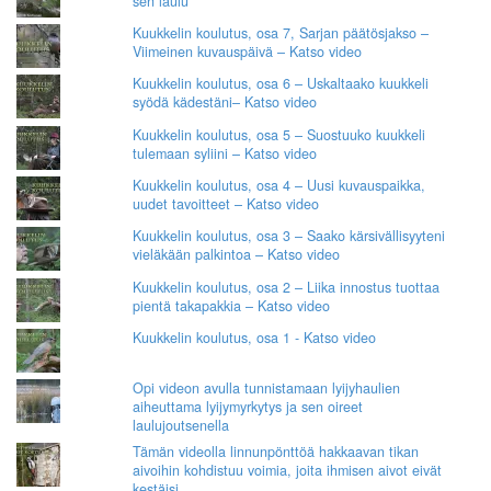
sen laulu
Kuukkelin koulutus, osa 7, Sarjan päätösjakso –
Viimeinen kuvauspäivä – Katso video
Kuukkelin koulutus, osa 6 – Uskaltaako kuukkeli
syödä kädestäni– Katso video
Kuukkelin koulutus, osa 5 – Suostuuko kuukkeli
tulemaan syliini – Katso video
Kuukkelin koulutus, osa 4 – Uusi kuvauspaikka,
uudet tavoitteet – Katso video
Kuukkelin koulutus, osa 3 – Saako kärsivällisyyteni
vieläkään palkintoa – Katso video
Kuukkelin koulutus, osa 2 – Liika innostus tuottaa
pientä takapakkia – Katso video
Kuukkelin koulutus, osa 1 - Katso video
Opi videon avulla tunnistamaan lyijyhaulien
aiheuttama lyijymyrkytys ja sen oireet
laulujoutsenella
Tämän videolla linnunpönttöä hakkaavan tikan
aivoihin kohdistuu voimia, joita ihmisen aivot eivät
kestäisi