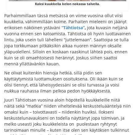
Kaksi kuukkelia kelon nokassa talvella.
Parhaimmillaan tässä metsässä on viime vuosina ollut viisi
kuukkelia, vähimmillään kolme. Parhaiten mieleeni on jäänyt
erikoisen näköinen ystäväni
“Tähtiotsa”
,
jota kuvasin neljänä
vuonna ennen sen katoamista. Tähtiotsa oli hyvin luottavainen
lintu, joka usein tuli lähelleni “juttelemaan”. Saattoipa se tulla
jopa torkkumaan pitkäksikin aikaa nuoren männyn oksalle
yläpuolelleni. Silloin en koskaan raaskinut lähteä pois, ennen
kuin se oli omaehtoisesti herännyt. Joskus siihen saattoi
mennä yllättävänkin kauan.
Ne olivat kuitenkin hienoja hetkiä, sillä pidin sen
käyttäytymistä luottamuksen osoituksena. Oli ikään kuin se
olisi tiennyt, että läheisyydessäni se olisi turvassa ja voisi
nukkua rauhassa ilman pelkoa pedon hyökkäyksestä.
Juuri Tähtiotsan vuosina aloin höpötellä kuukkeleille niitä
näitä sekä ”matkia” niiden viheltelevää keskusteluääntelyä niin
omaksi kuin – toivottavasti – niidenkin huviksi. Ilokseni
keskustelunavaukseni on todella näyttänyt jopa toimivan, ja
melko useasti joku kuukkeleista on puolestaan ryhtynyt
tarinoimaan minulle – kuten itse olen sen käytöksen tulkinnut