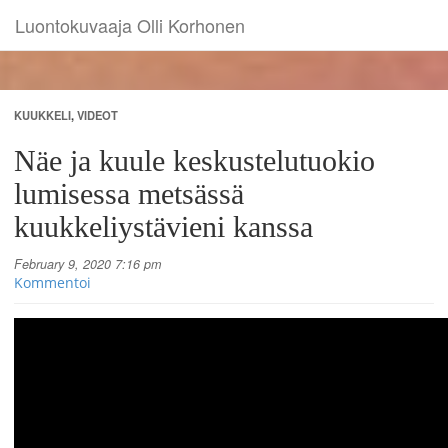
Luontokuvaaja Olli Korhonen
KUUKKELI
,
VIDEOT
Näe ja kuule keskustelutuokio
lumisessa metsässä
kuukkeliystävieni kanssa
February 9, 2020 7:16 pm
Kommentoi