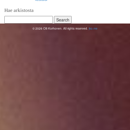
Hae arkistosta
Search
for:
© 2026 Olli Korhonen. All rights reserved.
jko.me