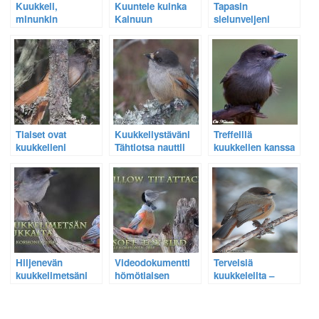
Kuukkeli,
Kuuntele kuinka
Tapasin
minunkin
Kainuun
sielunveljeni
sielunystäväni –
maakuntalintu
kuukkelit.
Kuvia joita ei
kuukkeli tarinoi
tarvitse hävetä.
Savossa
Tiaiset ovat
Kuukkeliystäväni
Treffeillä
kuukkelieni
Tähtiotsa nauttii
kuukkelien kanssa
naavametsän
pikkujouluaterian –
– Ystäväni
asukkaita – Katso
Katso video.
Tähtiotsa puuttui
video.
Hiljenevän
Videodokumentti
Terveisiä
kuukkelimetsäni
hömötiaisen
kuukkeleilta –
värikäs vieras
aggressiivisesta
Katso video niiden
käytöksestä
ruokailusta.
pehmolelua