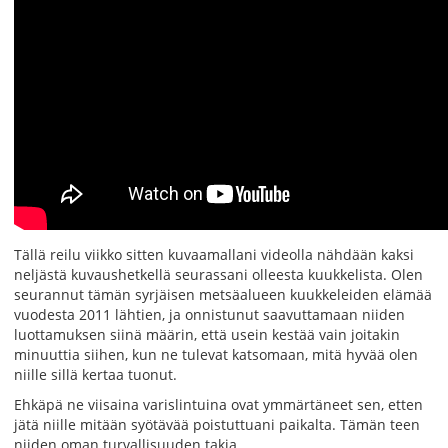
Tällä reilu viikko sitten kuvaamallani videolla nähdään kaksi
neljästä kuvaushetkellä seurassani olleesta kuukkelista. Olen
seurannut tämän syrjäisen metsäalueen kuukkeleiden elämää
vuodesta 2011 lähtien, ja onnistunut saavuttamaan niiden
luottamuksen siinä määrin, että usein kestää vain joitakin
minuuttia siihen, kun ne tulevat katsomaan, mitä hyvää olen
niille sillä kertaa tuonut.
Ehkäpä ne viisaina varislintuina ovat ymmärtäneet sen, etten
jätä niille mitään syötävää poistuttuani paikalta. Tämän teen
niiden oman turvallisuuden takia.