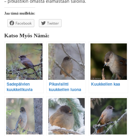
– pitkästikin omasta elämästään saloilla.
Jaa tämä muillekin:
Facebook
Twitter
Katso Myös Nämä:
Sadepäivien
Pikavisiitti
Kuukkelien kaa
kuukkelikuvia
kuukkelien luona