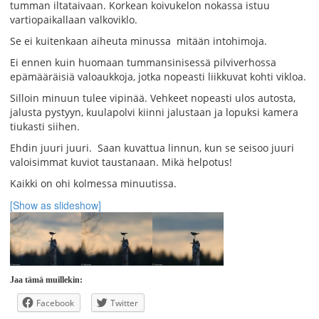
tumman iltataivaan. Korkean koivukelon nokassa istuu
vartiopaikallaan valkoviklo.
Se ei kuitenkaan aiheuta minussa mitään intohimoja.
Ei ennen kuin huomaan tummansinisessä pilviverhossa
epämääräisiä valoaukkoja, jotka nopeasti liikkuvat kohti vikloa.
Silloin minuun tulee vipinää. Vehkeet nopeasti ulos autosta,
jalusta pystyyn, kuulapolvi kiinni jalustaan ja lopuksi kamera
tiukasti siihen.
Ehdin juuri juuri. Saan kuvattua linnun, kun se seisoo juuri
valoisimmat kuviot taustanaan. Mikä helpotus!
Kaikki on ohi kolmessa minuutissa.
[Show as slideshow]
Jaa tämä muillekin:
Facebook
Twitter