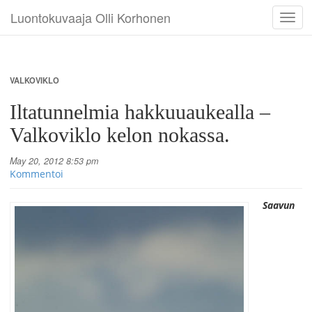
Luontokuvaaja Olli Korhonen
Toggl
navig
VALKOVIKLO
Iltatunnelmia hakkuuaukealla –
Valkoviklo kelon nokassa.
May 20, 2012 8:53 pm
Kommentoi
Saavun