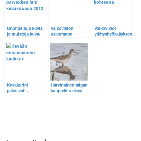
Unohdettuja kuvia
Valkoviklon
Valkoviklot
ja muistoja kuva-
uskomaton
yllätyshyökkäyksen
arkiston kätköistä
soidintanssi
kohteena –
tallentui videolle.
Harvinainen
tilannevideo n:o 1
Kaakkurini
Harvinainen taigan
palasivat! –
lampiviklo eksyi
Tunnelmakuvia
Suonenjoelle.
Pohjois-Savon
ensimmäisestä
palaajasta.