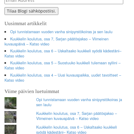
Address
Tilaa Blogi sähköpostiisi.
Uusimmat artikkelit
Opi tunnistamaan vuoden vanha sinipyrstökoiras ja sen laulu
Kuukkelin koulutus, osa 7, Sarjan päätösjakso – Viimeinen
kuvauspäivä – Katso video
Kuukkelin koulutus, osa 6 – Uskaltaako kuukkeli syödä kädestäni–
Katso video
Kuukkelin koulutus, osa 5 – Suostuuko kuukkeli tulemaan syliini –
Katso video
Kuukkelin koulutus, osa 4 – Uusi kuvauspaikka, uudet tavoitteet –
Katso video
Viime päivien luetuimmat
Opi tunnistamaan vuoden vanha sinipyrstökoiras ja
sen laulu
Kuukkelin koulutus, osa 7, Sarjan päätösjakso –
Viimeinen kuvauspäivä – Katso video
Kuukkelin koulutus, osa 6 – Uskaltaako kuukkeli
syödä kädestäni– Katso video