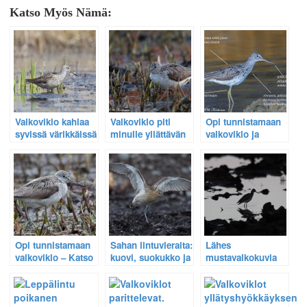
Katso Myös Nämä:
Valkoviklo kahlaa
Valkoviklo piti
Opi tunnistamaan
syvissä värikkäissä
minulle yllättävän
valkoviklo ja
vesissä.
konsertin – Opi
lampiviklo – Katso
tunnistamaan
tunnistuskuvat
valkoviklon äänet
HD videolta.
Opi tunnistamaan
Sahan lintuvieraita:
Lähes
valkoviklo – Katso
kuovi, suokukko ja
mustavalkokuvia
HD video
valkoviklo.
valkovikloista.
kahlaajan
iltaruokailusta