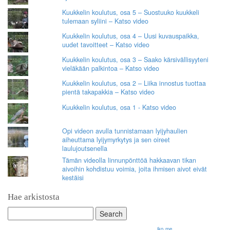
Kuukkelin koulutus, osa 5 – Suostuuko kuukkeli
tulemaan syliini – Katso video
Kuukkelin koulutus, osa 4 – Uusi kuvauspaikka,
uudet tavoitteet – Katso video
Kuukkelin koulutus, osa 3 – Saako kärsivällisyyteni
vieläkään palkintoa – Katso video
Kuukkelin koulutus, osa 2 – Liika innostus tuottaa
pientä takapakkia – Katso video
Kuukkelin koulutus, osa 1 - Katso video
Opi videon avulla tunnistamaan lyijyhaulien
aiheuttama lyijymyrkytys ja sen oireet
laulujoutsenella
Tämän videolla linnunpönttöä hakkaavan tikan
aivoihin kohdistuu voimia, joita ihmisen aivot eivät
kestäisi
Hae arkistosta
Search
for:
© 2026 Olli Korhonen. All rights reserved.
jko.me