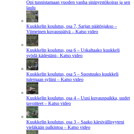
Opi tunnistamaan vuoden vanha sinipyrstökoiras ja sen
laulu
Kuukkelin koulutus, osa 7, Sarjan päätösjakso –
Viimeinen kuvauspäivä – Katso video
Kuukkelin koulutus, osa 6 – Uskaltaako kuukkeli
syödä kädestäni– Katso video
Kuukkelin koulutus, osa 5 – Suostuuko kuukkeli
tulemaan syliini – Katso video
Kuukkelin koulutus, osa 4 – Uusi kuvauspaikka, uudet
tavoitteet – Katso video
Kuukkelin koulutus, osa 3 – Saako kärsivällisyyteni
vieläkään palkintoa – Katso video