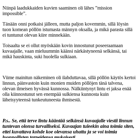
Niinpä laadukkaiden kuvien saaminen oli lähes ”mission
impossible”.
Tänään onni potkaisi jälleen, mutta paljon kovemmin, sillä löysin
tuon komean pöllön istumasta männyn oksalla, ja mikä parasta sillä
ei tuntunut olevan kiire minnekään.
Toisaalta se ei ollut myöskään kovin innostunut poseeraamaan
kuvaajalle, vaan mieluummin käänsi närkästyneenä selkänsä, tai
mikä hauskinta, suki huolella sulkiaan.
Viime mainitun näkeminen oli ilahduttavaa, sillä pöllön käytös kertoi
linnun, päinvastoin kuin monien muiden pöllöjen tänä talvena,
olevan ilmeisen hyvässä kunnossa. Nälkiintynyt lintu ei jaksa enää
olla kiinnostunut sen enempää sulkiensa kunnosta kuin
läheisyyteensä tunkeutuneesta ihmisestä.
P.s.. Se, että terve lintu kääntää selkänsä kuvaajalle viestii linnun
tuntevan olonsa turvalliseksi. Kuvaajan tuleekin aina toimia siten,
ettei kuvattava kohde koe olevansa uhattu ja se voi toimia
luonnollisten tarpeidensa mukaisesti.