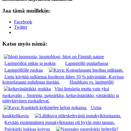
Jaa tämä muillekin:
Facebook
Twitter
Katso myös nämä:
Lapinpöllöä pitkin ja poikin
Lapinpöllö puutarhassa
Lapinpöllölle ruokaa
Lintu käyttää sulkiensa huoltoon lähes 10 % päivästään -Kuvissa
koirasfasaani puhdistaa itseään.
Huuhkaja vs. lapinpöllö
Viisi lintulajia mutta vain yksi
ruokavalio – Sinirinta, pajusirkku, keltavästäräkki, västäräkki ja
niittykirvinen ruokailevat.
Uusia
kuukkelikuvia
Kevään ensimmäinen punakylkirastas oli hyvin outo tapaus.
Palokärki hakkaa koivua