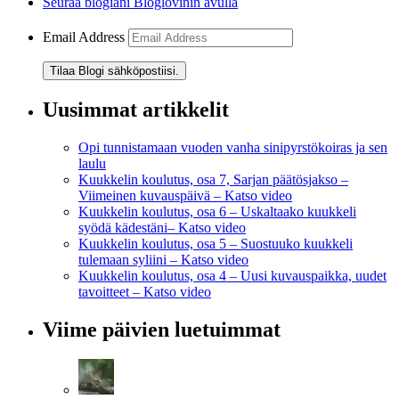
Seuraa blogiani Bloglovinin avulla
Email Address
Tilaa Blogi sähköpostiisi.
Uusimmat artikkelit
Opi tunnistamaan vuoden vanha sinipyrstökoiras ja sen
laulu
Kuukkelin koulutus, osa 7, Sarjan päätösjakso –
Viimeinen kuvauspäivä – Katso video
Kuukkelin koulutus, osa 6 – Uskaltaako kuukkeli
syödä kädestäni– Katso video
Kuukkelin koulutus, osa 5 – Suostuuko kuukkeli
tulemaan syliini – Katso video
Kuukkelin koulutus, osa 4 – Uusi kuvauspaikka, uudet
tavoitteet – Katso video
Viime päivien luetuimmat