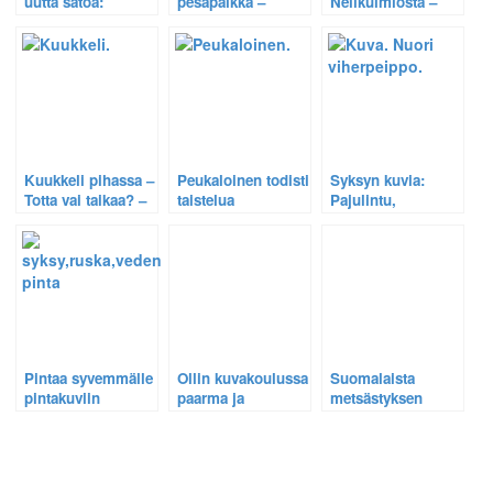
uutta satoa:
pesäpaikka –
Nelikulmiosta –
Punarinta, peippo,
Sokean kanan
Vuoden
järripeippo,
seikkailut, osa 2.
Luontokuvakilpailussa
viherpeippo,
2005 menestyneen
käpytikka ja
koskikarakuvan
töyhtötiainen
taustaa.
Kuukkeli pihassa –
Peukaloinen todisti
Syksyn kuvia:
Totta vai taikaa? –
taistelua
Pajulintu,
Arkiston helmi
erämaassa –
käpytikka,
vuodelta 2008.
Jättiläispuupistiäinen
viherpeippo ja
ja muurahainen
punarinta.
hirmuisessa
kamppailussa
Pintaa syvemmälle
Ollin kuvakoulussa
Suomalaista
pintakuviin
paarma ja
metsästyksen
rantahämähäkki:
metsäkaurislogiikkaa
Helppoja
luontokuvia pilke
silmäkulmassa.