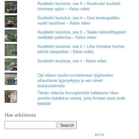
Kuukkelin koulutus, osa 5 – Suostuuko kuukkeli
tulemaan syliini – Katso video
Kuukkelin koulutus, osa 4 – Uusi kuvauspaikka,
uudet tavoitteet – Katso video
Kuukkelin koulutus, osa 3 – Saako kärsivällisyyteni
vieläkään palkintoa – Katso video
Kuukkelin koulutus, osa 2 – Liika innostus tuottaa
pientä takapakkia – Katso video
Kuukkelin koulutus, osa 1 - Katso video
Opi videon avulla tunnistamaan lyijyhaulien
aiheuttama lyijymyrkytys ja sen oireet
laulujoutsenella
Tämän videolla linnunpönttöä hakkaavan tikan
aivoihin kohdistuu voimia, joita ihmisen aivot eivät
kestäisi
Hae arkistosta
Search
for:
© 2026 Olli Korhonen. All rights reserved.
jko.me