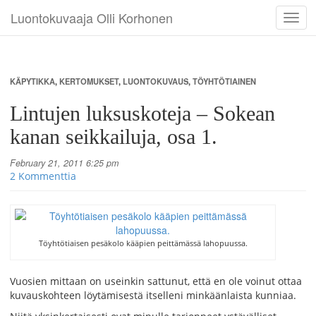
Luontokuvaaja Olli Korhonen
Toggl
navig
KÄPYTIKKA
,
KERTOMUKSET
,
LUONTOKUVAUS
,
TÖYHTÖTIAINEN
Lintujen luksuskoteja – Sokean
kanan seikkailuja, osa 1.
February 21, 2011 6:25 pm
2 Kommenttia
Töyhtötiaisen pesäkolo kääpien peittämässä lahopuussa.
Vuosien mittaan on useinkin sattunut, että en ole voinut ottaa
kuvauskohteen löytämisestä itselleni minkäänlaista kunniaa.