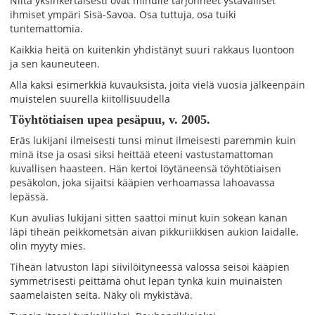
Niitä yksinkertaisesti ovat minulle tarjonneet ystävälliset
ihmiset ympäri Sisä-Savoa. Osa tuttuja, osa tuiki
tuntemattomia.
Kaikkia heitä on kuitenkin yhdistänyt suuri rakkaus luontoon
ja sen kauneuteen.
Alla kaksi esimerkkiä kuvauksista, joita vielä vuosia jälkeenpäin
muistelen suurella kiitollisuudella
Töyhtötiaisen upea pesäpuu, v. 2005.
Eräs lukijani ilmeisesti tunsi minut ilmeisesti paremmin kuin
minä itse ja osasi siksi heittää eteeni vastustamattoman
kuvallisen haasteen. Hän kertoi löytäneensä töyhtötiaisen
pesäkolon, joka sijaitsi kääpien verhoamassa lahoavassa
lepässä.
Kun avulias lukijani sitten saattoi minut kuin sokean kanan
läpi tiheän peikkometsän aivan pikkuriikkisen aukion laidalle,
olin myyty mies.
Tiheän latvuston läpi siivilöityneessä valossa seisoi kääpien
symmetrisesti peittämä ohut lepän tynkä kuin muinaisten
saamelaisten seita. Näky oli mykistävä.