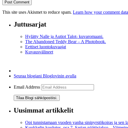
This site uses Akismet to reduce spam.
Learn how your comment data 
Juttusarjat
Hylätty Nalle ja Autiot Talot- kuvaromaani.
The Abandoned Teddy Bear – A Photobook.
Eettiset luontokuvaajat
Kuvausvälineet
Seuraa blogiani Bloglovinin avulla
Email Address
Tilaa Blogi sähköpostiisi.
Uusimmat artikkelit
Opi tunnistamaan vuoden vanha sinipyrstökoiras ja sen l
Kuukkelin koulutus, osa 7, Sarjan päätösjakso – Viimei