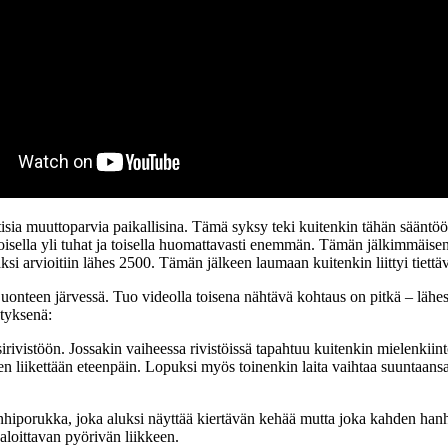
sia muuttoparvia paikallisina. Tämä syksy teki kuitenkin tähän sääntöön 
oisella yli tuhat ja toisella huomattavasti enemmän. Tämän jälkimmäisen 
 arvioitiin lähes 2500. Tämän jälkeen laumaan kuitenkin liittyi tiettäväs
nteen järvessä. Tuo videolla toisena nähtävä kohtaus on pitkä – lähes k
ätyksenä:
ivistöön. Jossakin vaiheessa rivistöissä tapahtuu kuitenkin mielenkiin
een liikettään eteenpäin. Lopuksi myös toinenkin laita vaihtaa suuntaans
hiporukka, joka aluksi näyttää kiertävän kehää mutta joka kahden hanhi
aloittavan pyörivän liikkeen.