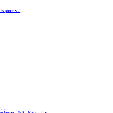
is processed
.
aulu
nen kuvauspäivä – Katso video