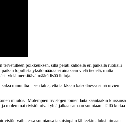
tervetulleen poikkeuksen, sillä peräti kahdella eri paikalla ruokaili
paikan lopullista yksilömäärää ei ainakaan vielä tiedetä, mutta
ti vielä merkittävä määrä lisää lintuja.
aksi minuuttia – sen takia, että tarkkaan katsottaessa siinä uivien
toinen muutos. Molempien rivistöjen toinen laita kääntääkin kurssinsa
a ja molemmat rivistöt uivat yhtä jalkaa samaan suuntaan. Tällä kertaa
rivistön vaihtaessa suuntansa takaisinpäin lähteekin aluksi uimaan