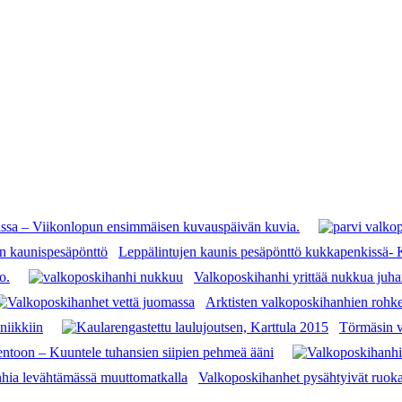
issa – Viikonlopun ensimmäisen kuvauspäivän kuvia.
Leppälintujen kaunis pesäpönttö kukkapenkissä-
o.
Valkoposkihanhi yrittää nukkua juh
Arktisten valkoposkihanhien rohkeus
niikkiin
Törmäsin v
entoon – Kuuntele tuhansien siipien pehmeä ääni
Valkoposkihanhet pysähtyivät ruoka