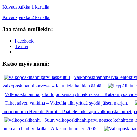
Kuvauspaikka 1 kartalla.
Kuvauspaikka 2 kartalla.
Jaa tämä muillekin:
Facebook
Twitter
Katso myös nämä:
Valkoposkihanhiparvia lentokuv
valkoposkihanhiparvessa – Kuuntele hanhien ääniä
Valkoposkihanhia ja laulujoutsenia ryhmäkuvissa – Katso myös vide
Tilhet talven vankina – Videolla tilhi yrittää syödä jäisen marjan.
luonnon oma Hercule Poirot – Päättele mikä ajoi valkoposkihanhet pa
Suuri valkoposkihanhiparvi nousee kohahtaen l
huikealla hanhiviikolla – Arkiston helmi, v. 2006.