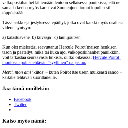
valkoposkihanhet lähtemään lentoon sellaisessa paniikissa, että ne
samalla kertaa myös karistivat Suonenjoen tomut lopullisesti
töppösistään.
Tässä aakkosjärjestyksessä epäillyt, jotka ovat kaikki myös osallisia
videon syntyyn:
a) kalastusvene b) kuvaaja c) laulujoutsen
Kun olet mielestäsi saavuttanut Hercule Poirot’maisen henkisen
tason ja päätellyt, mikä tai kuka ajoi valkoposkihanhet paniikkiin,
voit tarkastaa seuraavasta linkistä, olitko oikeassa:
Hercule Poirot-
luontosalapoliisitehtävän “syyllinen” paljastuu.
Merci, mon ami
’kiitos’ – kuten Poirot itse usein muikeasti sanoo –
kaikille tehtävän suorittaneille.
Jaa tämä muillekin:
Facebook
Twitter
Katso myös nämä: