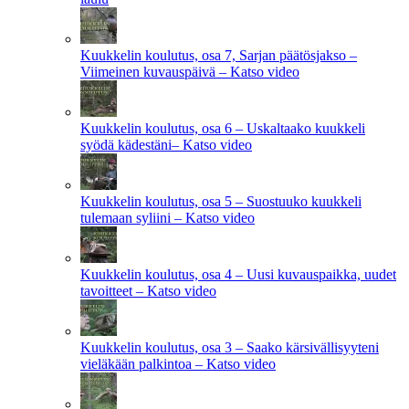
Kuukkelin koulutus, osa 7, Sarjan päätösjakso –
Viimeinen kuvauspäivä – Katso video
Kuukkelin koulutus, osa 6 – Uskaltaako kuukkeli
syödä kädestäni– Katso video
Kuukkelin koulutus, osa 5 – Suostuuko kuukkeli
tulemaan syliini – Katso video
Kuukkelin koulutus, osa 4 – Uusi kuvauspaikka, uudet
tavoitteet – Katso video
Kuukkelin koulutus, osa 3 – Saako kärsivällisyyteni
vieläkään palkintoa – Katso video