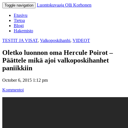
Luontokuvaaja Olli Korhonen
Toggle navigation
Etusivu
Tietoa
Blogi
Hakemisto
TESTIT JA VISAT
,
Valkoposkihanhi
,
VIDEOT
Oletko luonnon oma Hercule Poirot –
Päättele mikä ajoi valkoposkihanhet
paniikkiin
October 6, 2015 1:12 pm
Kommentoi