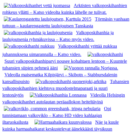
Arktisten valkoposkihanhien
rohkeus yllätti – Katso videolta kuinka lähelle ne tulivat.
Törmäsin vanhaan
tuttuun – kaularengastettu laulujoutsen Tanskasta
Valkoposkihanhia ja
laulujoutsenia ryhmäkuvissa – Katso myös video.
Valkoposkihanhi yrittää nukkua
juhannuksena uimarannalla – Katso video.
Suuri valkoposkihanhiparvi nousee kohahtaen lentoon – Kuuntele
tuhansien siipien pehmeä ääni
Videolla maisematka Kilpisjärvi – Skibotn – Stabbursdalenin
kansallispuisto
Tuhansien
valkoposkihanhien kiehtova muodostelmaparaati ja suuri
lentonäytös
Videolla Helsingin
valkoposkihanhet autolautan peräaallokon heiteltävinä
Opi
tunnistamaan valkoviklo – Katso HD video kahlaajan
iltaruokailusta
Näe ja kuule
kuinka harmaahaikarat keskustelevat äänekkäästi täysikuun