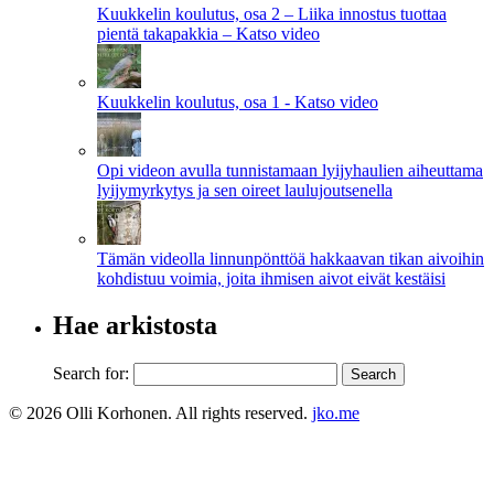
Kuukkelin koulutus, osa 2 – Liika innostus tuottaa
pientä takapakkia – Katso video
Kuukkelin koulutus, osa 1 - Katso video
Opi videon avulla tunnistamaan lyijyhaulien aiheuttama
lyijymyrkytys ja sen oireet laulujoutsenella
Tämän videolla linnunpönttöä hakkaavan tikan aivoihin
kohdistuu voimia, joita ihmisen aivot eivät kestäisi
Hae arkistosta
Search for:
© 2026 Olli Korhonen. All rights reserved.
jko.me