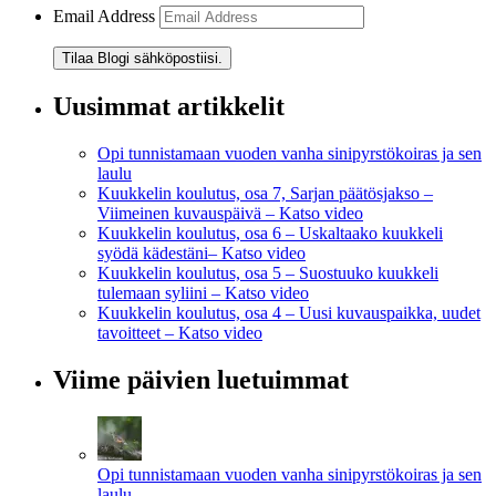
Email Address
Tilaa Blogi sähköpostiisi.
Uusimmat artikkelit
Opi tunnistamaan vuoden vanha sinipyrstökoiras ja sen
laulu
Kuukkelin koulutus, osa 7, Sarjan päätösjakso –
Viimeinen kuvauspäivä – Katso video
Kuukkelin koulutus, osa 6 – Uskaltaako kuukkeli
syödä kädestäni– Katso video
Kuukkelin koulutus, osa 5 – Suostuuko kuukkeli
tulemaan syliini – Katso video
Kuukkelin koulutus, osa 4 – Uusi kuvauspaikka, uudet
tavoitteet – Katso video
Viime päivien luetuimmat
Opi tunnistamaan vuoden vanha sinipyrstökoiras ja sen
laulu