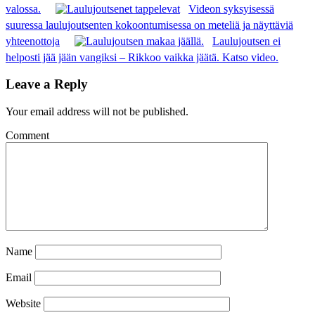
valossa.
Videon syksyisessä
suuressa laulujoutsenten kokoontumisessa on meteliä ja näyttäviä
yhteenottoja
Laulujoutsen ei
helposti jää jään vangiksi – Rikkoo vaikka jäätä. Katso video.
Leave a Reply
Your email address will not be published.
Comment
Name
Email
Website