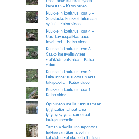
Uskaltaako kuukkeli syödä
kädestäni– Katso video
Kuukkelin koulutus, osa 5 –
Suostuuko kuukkeli tulemaan
syliini – Katso video
Kuukkelin koulutus, osa 4 –
Uusi kuvauspaikka, uudet
tavoitteet – Katso video
Kuukkelin koulutus, osa 3 –
Saako kärsivällisyyteni
vieläkään palkintoa – Katso
video
Kuukkelin koulutus, osa 2 –
Liika innostus tuottaa pientä
takapakkia – Katso video
Kuukkelin koulutus, osa 1 -
Katso video
Opi videon avulla tunnistamaan
lyijyhaulien aiheuttama
lyijymyrkytys ja sen oireet
laulujoutsenella
Tämän videolla linnunpönttöä
hakkaavan tikan aivoihin
kohdistuu voimia, joita ihmisen