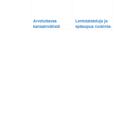
Arveluttavaa
Lentotaisteluja ja
kansainvälistä
epäsopua ruokinta-
”menestystä”:
automaatilla –
NRA -merkkini
Katso video.
Googlen kuvahaun
huipulla.