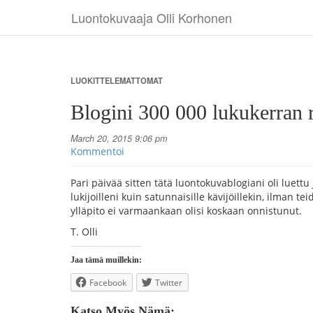
Luontokuvaaja Olli Korhonen
LUOKITTELEMATTOMAT
Blogini 300 000 lukukerran ra
March 20, 2015 9:06 pm
Kommentoi
Pari päivää sitten tätä luontokuvablogiani oli luettu jo
lukijoilleni kuin satunnaisille kävijöillekin, ilman 
ylläpito ei varmaankaan olisi koskaan onnistunut.
T. Olli
Jaa tämä muillekin:
Facebook
Twitter
Katso Myös Nämä: