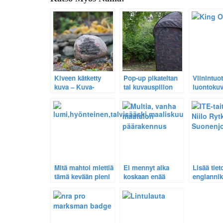
Kiveen kätketty
Pop-up pikateltan
Viinintuot
kuva – Kuva-
tai kuvauspiilon
luontokuv
arvoitus n:o 2.
takaisin
Ilmeisen 
kasaaminen –
valinta.
Video-ohje.
Mitä mahtoi miettiä
Ei mennyt aika
Lisää tiet
tämä kevään pieni
koskaan enää
englannik
airut
palaa – Vanhoja
taiteilija 
rakennuksia
Rytkösest
Multian
Väätäiskylällä.