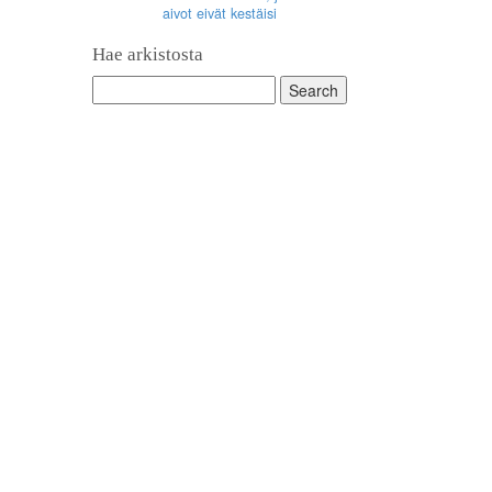
aivot eivät kestäisi
Hae arkistosta
Search
for: