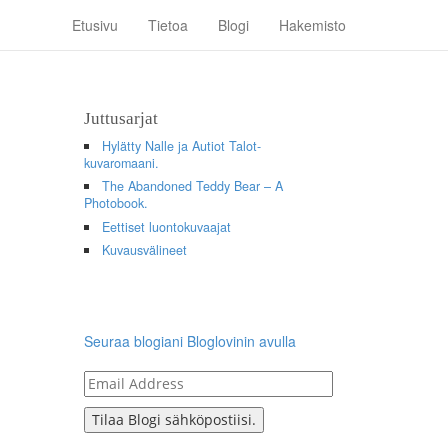
Etusivu
Tietoa
Blogi
Hakemisto
Juttusarjat
Hylätty Nalle ja Autiot Talot-
kuvaromaani.
The Abandoned Teddy Bear – A
Photobook.
Eettiset luontokuvaajat
Kuvausvälineet
Seuraa blogiani Bloglovinin avulla
Email
Address
Tilaa Blogi sähköpostiisi.