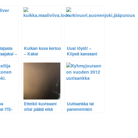
tajasta
Kuikan kuva kertoo
Uusi löytö! –
aajaksi –
– Kaksi
Kiipeä kanssani
oikea
käyttäjärajaa
Kurkivuoren
ylitetty.
ylärinteille
etsimään lisää
jääputouksia
oa
Etteikö kuvissani
Uutisankka tai
si ITE-
olisi päätä eikä
paremminkin
Niilo
häntää?
uutisjoutsen
ä.
Iltalehdessä.