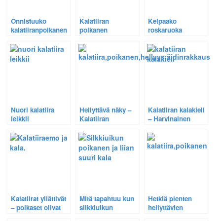
Onnistuuko
Kalatiiran
Kelpaako
kalatiiranpoikanen
poikanen
roskaruoka
nielaisemaan
tukehtumassa
kalatiiranpoikaselle?
jättikalan –
suureen kalaan –
Harvinainen
Harvinainen
tilannekuva 52
tilannekuva 10.
Nuori kalatiira
Hellyttävä näky –
Kalatiiran kalakieli
leikkii
Kalatiiran
– Harvinainen
puunkappaleella –
poikanen nukkuu
tilannekuva 64
Harvinainen
emonsa sylissä
tilannekuva 53
Kalatiirat yllättivät
Mitä tapahtuu kun
Hetkiä pienten
– poikaset olivat
silkkiuikun
hellyttävien
kuoriutuneet!
poikanen nielaisee
kalatiiranpoikasten