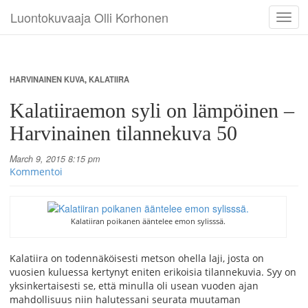
Luontokuvaaja Olli Korhonen
Toggl
navig
HARVINAINEN KUVA
,
KALATIIRA
Kalatiiraemon syli on lämpöinen –
Harvinainen tilannekuva 50
March 9, 2015 8:15 pm
Kommentoi
Kalatiiran poikanen ääntelee emon sylisssä.
Kalatiira on todennäköisesti metson ohella laji, josta on
vuosien kuluessa kertynyt eniten erikoisia tilannekuvia. Syy on
yksinkertaisesti se, että minulla oli usean vuoden ajan
mahdollisuus niin halutessani seurata muutaman