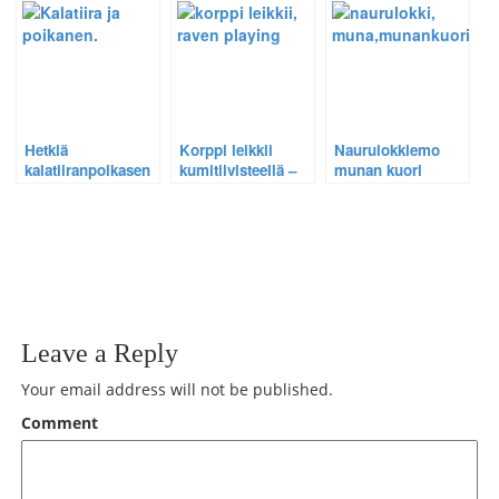
liian suuren kalan
ensimmäisestä
– Harvinainen
päivästä
tilannevideo n:o 3
Hetkiä
Korppi leikkii
Naurulokkiemo
kalatiiranpoikasen
kumitiivisteellä –
munan kuori
elämässä –
Harvinainen
nokassaan –
Hellyttävä tarina
tilannekuva 51.
Harvinainen
yhden
tilannekuva 45.
linnunpoikasen
päivästä.
Leave a Reply
Your email address will not be published.
Comment