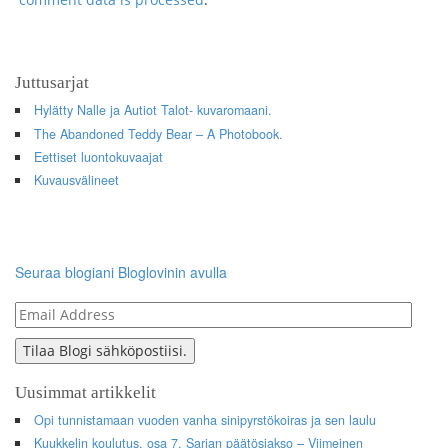
Juttusarjat
Hylätty Nalle ja Autiot Talot- kuvaromaani.
The Abandoned Teddy Bear – A Photobook.
Eettiset luontokuvaajat
Kuvausvälineet
Seuraa blogiani Bloglovinin avulla
Email
Address
Tilaa Blogi sähköpostiisi.
Uusimmat artikkelit
Opi tunnistamaan vuoden vanha sinipyrstökoiras ja sen laulu
Kuukkelin koulutus, osa 7, Sarjan päätösjakso – Viimeinen