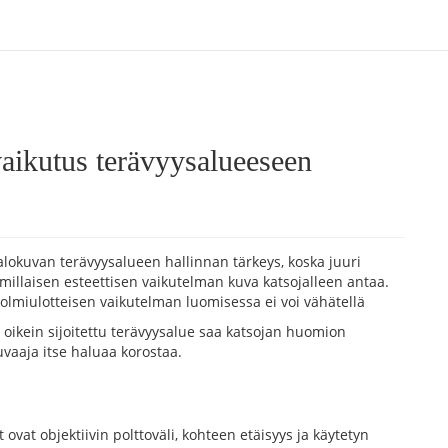
ikutus terävyysalueeseen
alokuvan terävyysalueen hallinnan tärkeys, koska juuri
 millaisen esteettisen vaikutelman kuva katsojalleen antaa.
lmiulotteisen vaikutelman luomisessa ei voi vähätellä
n oikein sijoitettu terävyysalue saa katsojan huomion
kuvaaja itse haluaa korostaa.
ovat objektiivin polttoväli, kohteen etäisyys ja käytetyn