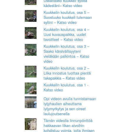
Uskaltaako kuukkeli syödä
kädestäni– Katso video
Kuukkelin koulutus, osa 5 –
Suostuuko kuukkeli tulemaan
syliini – Katso video
Kuukkelin koulutus, osa 4 –
Uusi kuvauspaikka, uudet
tavoitteet – Katso video
Kuukkelin koulutus, osa 3 –
Saako kärsivällisyyteni
vieläkään palkintoa – Katso
video
Kuukkelin koulutus, osa 2 –
Liika innostus tuottaa pientä
takapakkia – Katso video
Kuukkelin koulutus, osa 1 -
Katso video
Opi videon avulla tunnistamaan
lyijyhaulien aiheuttama
lyijymyrkytys ja sen oireet
laulujoutsenella
Tämän videolla linnunpönttöä
hakkaavan tikan aivoihin
kohdistuu voimia, joita ihmisen