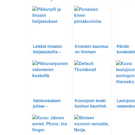
Leikkiä linssien
Kivenkin kauneus
Päivän
heijastuksilla –
on ihmisen
kuvakokei
pikkutylli
silmässä – Mutta
Tuuliviiri
kuvakokeilujen
kamera auttaa sen
kohteena.
löytämisessä.
Valokuvauksen
Kourujoen koski
Laulujout
juhlaa –
kuohuu kauniisti.
vastavalo
Pikkuvarpunen
Diasta di
valomeren
1/3
keskellä.