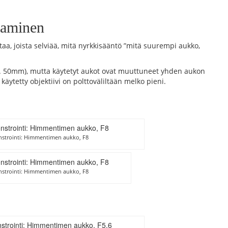
taminen
htaa, joista selviää, mitä nyrkkisääntö ”mitä suurempi aukko,
(n. 50mm), mutta käytetyt aukot ovat muuttuneet yhden aukon
a käytetty objektiivi on polttoväliltään melko pieni.
strointi: Himmentimen aukko, F8
strointi: Himmentimen aukko, F8