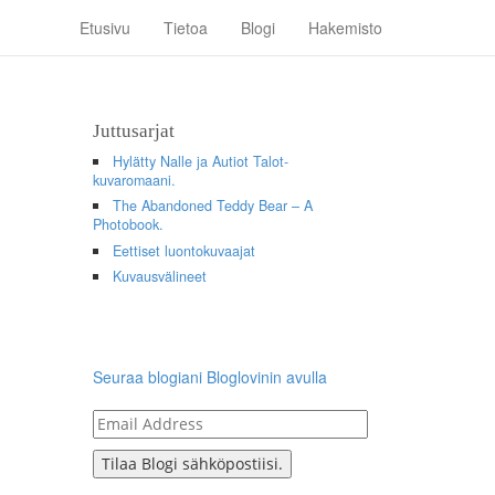
Etusivu
Tietoa
Blogi
Hakemisto
Juttusarjat
Hylätty Nalle ja Autiot Talot-
kuvaromaani.
The Abandoned Teddy Bear – A
Photobook.
Eettiset luontokuvaajat
Kuvausvälineet
Seuraa blogiani Bloglovinin avulla
Email
Address
Tilaa Blogi sähköpostiisi.