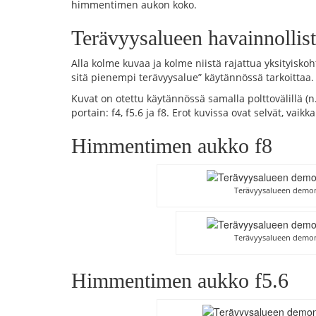
himmentimen aukon koko.
Terävyysalueen havainnollis
Alla kolme kuvaa ja kolme niistä rajattua yksityisko
sitä pienempi terävyysalue” käytännössä tarkoittaa.
Kuvat on otettu käytännössä samalla polttovälillä 
portain: f4, f5.6 ja f8. Erot kuvissa ovat selvät, vaikk
Himmentimen aukko f8
Terävyysalueen demon
Terävyysalueen demon
Himmentimen aukko f5.6