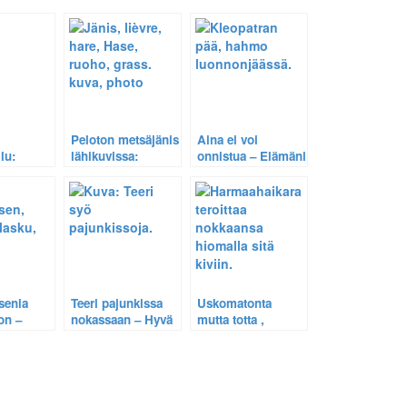
Peloton metsäjänis
Aina ei voi
lu:
lähikuvissa:
onnistua – Elämäni
 levoton
Selostus eräästä
kummallisimmat
kuvausprosessista.
kuvat.
senia
Teeri pajunkissa
Uskomatonta
on –
nokassaan – Hyvä
mutta totta ,
gikuvaksi
pohjakuva
harmaahaikara
mahdollistaa
teroittaa nokkaansa
yksityiskohtien
kiveä vasten –
esillenoston.
Katso video.