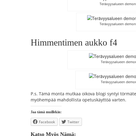
Terävyysalueen demons
Terävyysalueen demons
Himmentimen aukko f4
Terävyysalueen demon
Terävyysalueen demon
P.s. Tämä monta mutkaa oikova blogi syntyi törmätess
myöhempää mahdollista opetuskäyttöä varten.
Jaa tämä muillekin:
Facebook
Twitter
Katso Myös Nämä: