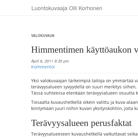
Luontokuvaaja Olli Korhonen
VALOKUVAUS
Himmentimen käyttöaukon va
April 8, 2011 8:35 pm
Kommentoi
Yksi valokuvaajan tärkeimpiä taitoja on ymmärtää v
terävyysalueen syvyydellä on suuri merkitys siihen,
Tässä suhteessa etenkään terävyysalueen osuutta ko
Toisaalta kuvaushetkellä oikein valittu ja kuva-alaa
kiintymään juuri niihin kuvan yksityiskohtiin, joita 
Terävyysalueen perusfaktat
Terävyysalueeseen kuvaushetkellä vaikuttavat seikat 