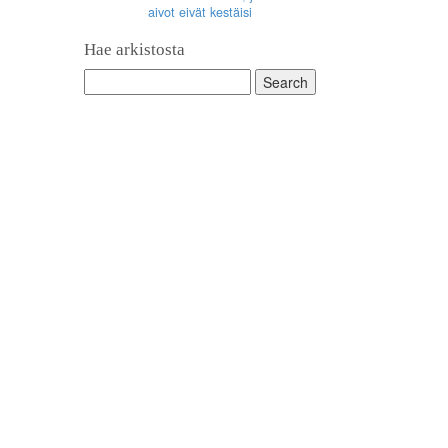
aivot eivät kestäisi
Hae arkistosta
Search
for: