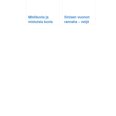
Mielikuvia ja
Sinisen vuonon
mieluisia kuvia
rannalla – neljä
kuvaa Pohjois-
Norjasta.