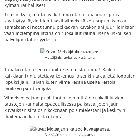
kylmän rauhallisesti.
Totesin kyllä, mutta nyt kahtena iltana tapaamani jänis
käyttäytyy täysin identtisesti viimekesäisen pupuni kanssa.
Tämäkään ei näet tunnu pelkäävän kuvakoniani juuri lainkaan,
vaan molempina iltoina on ruokaillut rauhallisena uskollisen
palvelijani läheisyydessä.
Metsäjänis ruokailee kesäiltana.
Tänäkin iltana sen ruokailu kesti toista tuntia! Kaiken
kaikkiaan ikimuistettava kokemus jo senkin takia, että loppujen
lopuksi jäin – aivan kuten viime kesänä useita kertoja –
jäniksen panttivangiksi.
Viimeisen vajaan puoli tuntia se nimittäin ruokaili kuvien
taustojen kannalta epäedullisessa paikassa, joten jätin
kuvauksen siltä osin kokonaan pois mielestäni ja keskityin
ihailemaan kaunista eläintä.
Metsäjänis katsoo kuvaajaansa.