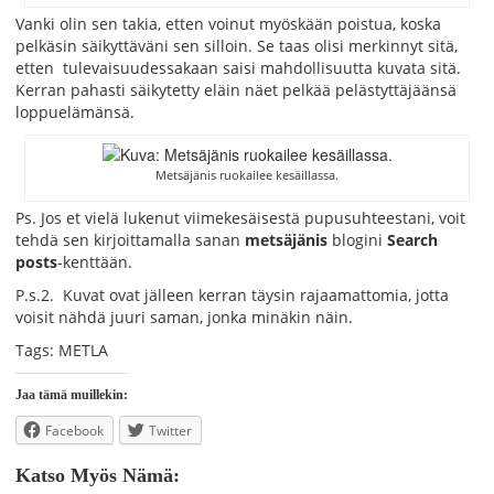
Vanki olin sen takia, etten voinut myöskään poistua, koska
pelkäsin säikyttäväni sen silloin. Se taas olisi merkinnyt sitä,
etten tulevaisuudessakaan saisi mahdollisuutta kuvata sitä.
Kerran pahasti säikytetty eläin näet pelkää pelästyttäjäänsä
loppuelämänsä.
Metsäjänis ruokailee kesäillassa.
Ps. Jos et vielä lukenut viimekesäisestä pupusuhteestani, voit
tehdä sen kirjoittamalla sanan
metsäjänis
blogini
Search
posts
-kenttään.
P.s.2. Kuvat ovat jälleen kerran täysin rajaamattomia, jotta
voisit nähdä juuri saman, jonka minäkin näin.
Tags: METLA
Jaa tämä muillekin:
Facebook
Twitter
Katso Myös Nämä: