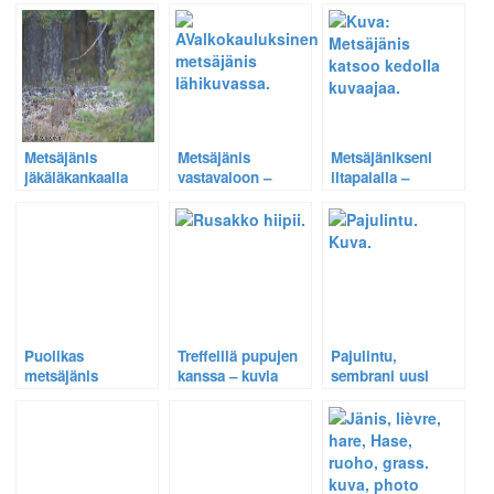
Metsäjänis
Metsäjänis
Metsäjänikseni
jäkäläkankaalla
vastavaloon –
iltapalalla –
Tuloksena
Kohtaamiset
valkokauluksinen
kesäillassa
jänis sekä jäniksen
jatkuvat.
valosiluetti.
Puolikas
Treffeillä pupujen
Pajulintu,
metsäjänis
kanssa – kuvia
sembrani uusi
valmiina astumaan
ruokailevasta
lintu ja jäniksen
näyttämölle
rusakosta ja
uusi ruokalista.
metsäjäniksestä.