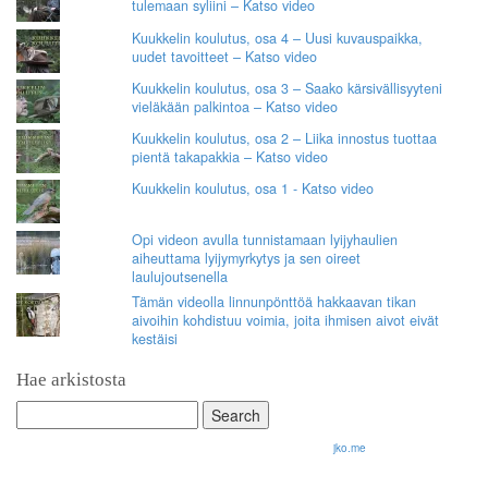
tulemaan syliini – Katso video
Kuukkelin koulutus, osa 4 – Uusi kuvauspaikka,
uudet tavoitteet – Katso video
Kuukkelin koulutus, osa 3 – Saako kärsivällisyyteni
vieläkään palkintoa – Katso video
Kuukkelin koulutus, osa 2 – Liika innostus tuottaa
pientä takapakkia – Katso video
Kuukkelin koulutus, osa 1 - Katso video
Opi videon avulla tunnistamaan lyijyhaulien
aiheuttama lyijymyrkytys ja sen oireet
laulujoutsenella
Tämän videolla linnunpönttöä hakkaavan tikan
aivoihin kohdistuu voimia, joita ihmisen aivot eivät
kestäisi
Hae arkistosta
Search
for:
© 2026 Olli Korhonen. All rights reserved.
jko.me