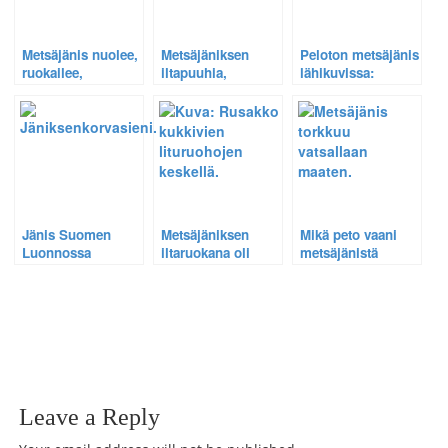
Metsäjänis nuolee,
Metsäjäniksen
Peloton metsäjänis
ruokailee,
iltapuuhia,
lähikuvissa:
venyttelee ja kierii
19.8.2010.
Selostus eräästä
hiekassa
kuvausprosessista.
Jänis Suomen
Metsäjäniksen
Mikä peto vaani
Luonnossa
iltaruokana oli
metsäjänistä
kasvikunnan
ruohikossa? –
banaanikärpänen.
Leikkimielinen
kuvavisa
harvinaisella
kuvamateriaalilla.
Leave a Reply