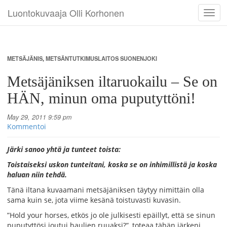
Luontokuvaaja Olli Korhonen
Toggl
navig
METSÄJÄNIS
,
METSÄNTUTKIMUSLAITOS SUONENJOKI
Metsäjäniksen iltaruokailu – Se on
HÄN, minun oma puputyttöni!
May 29, 2011 9:59 pm
Kommentoi
Järki sanoo yhtä ja tunteet toista:
Toistaiseksi uskon tunteitani, koska se on inhimillistä ja koska
haluan niin tehdä.
Tänä iltana kuvaamani metsäjäniksen täytyy nimittäin olla
sama kuin se, jota viime kesänä toistuvasti kuvasin.
”Hold your horses, etkös jo ole julkisesti epäillyt, että se sinun
puputyttösi joutui haulien ruuaksi?”, toteaa tähän järkeni