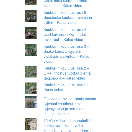
Uskaltaako kuukkeli syödä
kädestäni– Katso video
Kuukkelin koulutus, osa 5 –
Suostuuko kuukkeli tulemaan
syliini – Katso video
Kuukkelin koulutus, osa 4 –
Uusi kuvauspaikka, uudet
tavoitteet – Katso video
Kuukkelin koulutus, osa 3 –
Saako kärsivällisyyteni
vieläkään palkintoa – Katso
video
Kuukkelin koulutus, osa 2 –
Liika innostus tuottaa pientä
takapakkia – Katso video
Kuukkelin koulutus, osa 1 -
Katso video
Opi videon avulla tunnistamaan
lyijyhaulien aiheuttama
lyijymyrkytys ja sen oireet
laulujoutsenella
Tämän videolla linnunpönttöä
hakkaavan tikan aivoihin
kohdistuu voimia, joita ihmisen