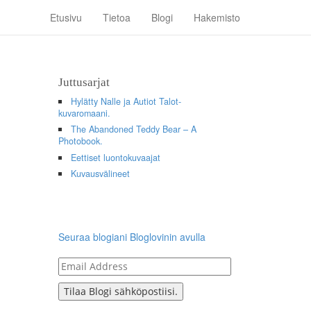
Etusivu
Tietoa
Blogi
Hakemisto
Juttusarjat
Hylätty Nalle ja Autiot Talot-
kuvaromaani.
The Abandoned Teddy Bear – A
Photobook.
Eettiset luontokuvaajat
Kuvausvälineet
Seuraa blogiani Bloglovinin avulla
Email
Address
Tilaa Blogi sähköpostiisi.