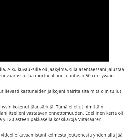
a. Alku kuvauksille oli jääkylmä, sillä asentaessani jalustaa
eeni väärässä. Jää murtui allani ja putosin 50 cm syvään
lievästi kastuneiden jalkojeni häiritä sitä mitä olin tullut
 hyvin kokenut jäänsärkijä. Tämä ei ollut nimittäin
ni itselleni vastaavan onnettomuuden. Edellinen kerta oli
a yli 20 asteen pakkasella koskikaroja Viitasaaren
videolle kuvaamistani kolmesta joutsenesta yhden alla jää