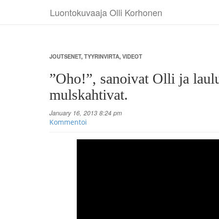
Luontokuvaaja Olli Korhonen
JOUTSENET
,
TYYRINVIRTA
,
VIDEOT
”Oho!”, sanoivat Olli ja lau
mulskahtivat.
January 16, 2013 8:24 pm
Kommentoi