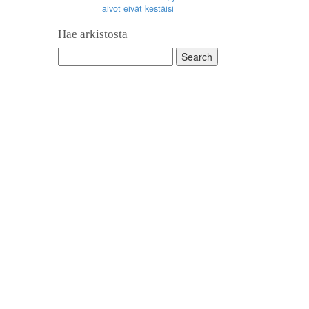
aivot eivät kestäisi
Hae arkistosta
Search
for: