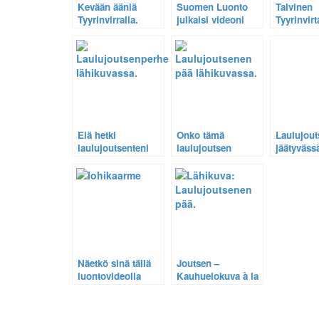
Kevään ääniä
Suomen Luonto
Talvinen
Tyyrinvirralla.
julkaisi videoni
Tyyrinvirt
Tyyrinvirran
laulujout
saukosta.
myös
Retkipaik
Elä hetki
Onko tämä
Laulujout
laulujoutsenteni
laulujoutsen
jäätyväss
kanssa. Katso HD
älykäs? – Katso
– Tyyrinvi
video.
videolta joutsenen
Rautalam
käyttävän hissiä.
Näetkö sinä tällä
Joutsen –
luontovideolla
Kauhuelokuva à la
lohikäärmeen?
Hithcock’in Linnut.