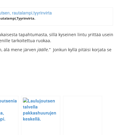
autalampi,Tyyrinvirta.
isesta tapahtumasta, sillä kyseinen lintu yrittää usein
nille tarkoitettua ruokaa.
n, älä mene järven
jäälle
.” Jonkun kyllä pitäisi korjata se