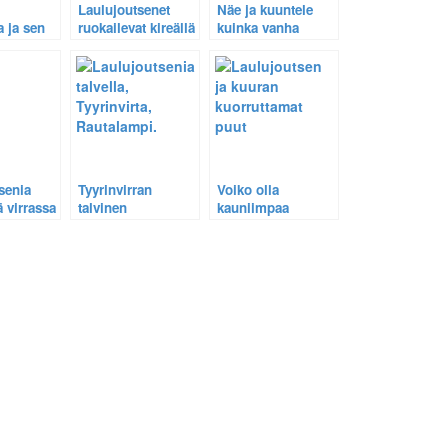
Laulujoutsenet
Näe ja kuuntele
a ja sen
ruokailevat kireällä
kuinka vanha
senet nyt
pakkasella
raspikurkku
vuolaassa virrassa
laulujoutsen laulaa
assa.
– Katso video.
minulle.
senia
Tyyrinvirran
Voiko olla
ä virrassa
talvinen
kauniimpaa
rta,
joutsenidylli on
talvimaisemaa kuin
pi.
hauras.
huurteinen
Tyyrinvirta
joutsenineen
Rautalammilla