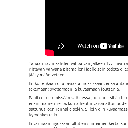
Tänään kävin kahden välipäivän jälkeen Tyyrinivirrall
riittävän vahvana pitämälleni jäälle sain todeta oll
jääkylmään veteen.
En kuitenkaan ollut asiasta moksiskaan, enkä antanut 
tekemään: syöttämään ja kuvaamaan joutsenia.
Paniikkiin en missään vaiheessa joutunut, sillä olen
ensimmäinen kerta, kun aiheutin varomattomuudella
sattunut joen rannalla sekin. Silloin olin kuvaamass
Kymönkoskella.
Ei varmaan myöskään ollut ensimmäinen kerta, kun 