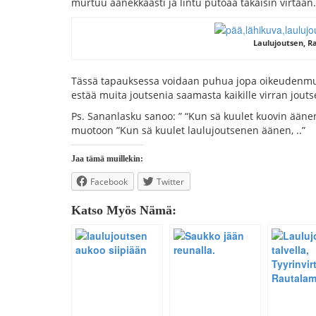
murtuu äänekkäästi ja lintu putoaa takaisin virtaan.
Laulujoutsen, R
Tässä tapauksessa voidaan puhua jopa oikeudenmuka
estää muita joutsenia saamasta kaikille virran joutse
Ps. Sananlasku sanoo: ” “Kun sä kuulet kuovin ääne
muotoon ”Kun sä kuulet laulujoutsenen äänen, ..”
Jaa tämä muillekin:
Facebook
Twitter
Katso Myös Nämä: