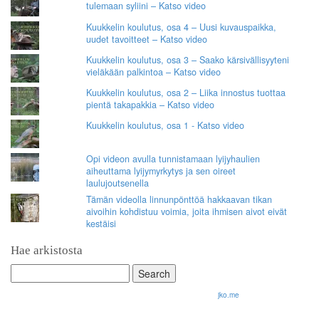
tulemaan syliini – Katso video
Kuukkelin koulutus, osa 4 – Uusi kuvauspaikka,
uudet tavoitteet – Katso video
Kuukkelin koulutus, osa 3 – Saako kärsivällisyyteni
vieläkään palkintoa – Katso video
Kuukkelin koulutus, osa 2 – Liika innostus tuottaa
pientä takapakkia – Katso video
Kuukkelin koulutus, osa 1 - Katso video
Opi videon avulla tunnistamaan lyijyhaulien
aiheuttama lyijymyrkytys ja sen oireet
laulujoutsenella
Tämän videolla linnunpönttöä hakkaavan tikan
aivoihin kohdistuu voimia, joita ihmisen aivot eivät
kestäisi
Hae arkistosta
Search
for:
© 2026 Olli Korhonen. All rights reserved.
jko.me