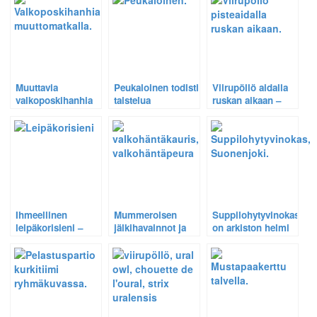
2005.
Muuttavia
Peukaloinen todisti
Viirupöllö aidalla
valkoposkihanhia
taistelua
ruskan aikaan –
historiallisen
erämaassa –
Arkiston helmi, v.
huikealla
Jättiläispuupistiäinen
2006.
hanhiviikolla –
ja muurahainen
Arkiston helmi, v.
hirmuisessa
2006.
kamppailussa
Ihmeellinen
Mummeroisen
Suppilohytyvinokas
leipäkorisieni –
jälkihavainnot ja
on arkiston helmi
Arkiston helmi, v.
Autoileva hiiri –
vuodelta 2004 .
2004.
Arkiston helmi, v.
2008.