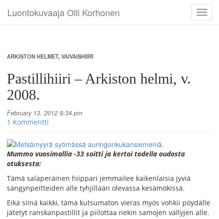
Luontokuvaaja Olli Korhonen
Toggl
navig
ARKISTON HELMET
,
VAIVAISHIIRI
Pastillihiiri – Arkiston helmi, v.
2008.
February 13, 2012 8:34 pm
1 Kommentti
Mummo vuosimallia -33 soitti ja kertoi todella oudosta
otuksesta:
Tämä salaperäinen hiippari jemmailee kaikenlaisia jyviä
sängynpeitteiden alle tyhjillään olevassa kesämökissä.
Eikä siinä kaikki, tämä kutsumaton vieras myös vohkii pöydälle
jätetyt ranskanpastillit ja piilottaa nekin samojen vällyjen alle.