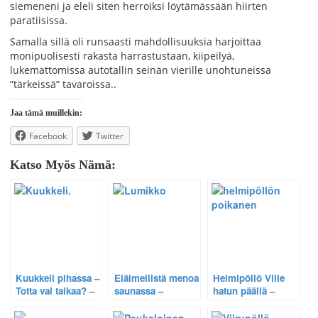
siemeneni ja eleli siten herroiksi löytämässään hiirten
paratiisissa.
Samalla sillä oli runsaasti mahdollisuuksia harjoittaa
monipuolisesti rakasta harrastustaan, kiipeilyä,
lukemattomissa autotallin seinän vierille unohtuneissa
”tärkeissä” tavaroissa..
Jaa tämä muillekin:
Facebook
Twitter
Katso Myös Nämä:
Kuukkeli pihassa –
Eläimellistä menoa
Helmipöllö Ville
Totta vai taikaa? –
saunassa –
hatun päällä –
Arkiston helmi
Luontopakina –
Hauska arkiston
vuodelta 2008.
Arkiston Helmi, v.
helmi, v. 2005.