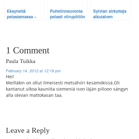
Eksyneitä
Puhelinneuvonta
Sylvian sirkuttaja
pelastamassa –
pelasti viirupöllön
alkutalven
Karanneiden
– Arkiston helmi,
kynsissä –
kirjekyyhkyjen
v. 2009.
Mustapääkerttu,
tapaus, v. 2006.
Arkiston helmi, v.
2007.
1 Comment
Paula Tuikka
February 14, 2012 at 12:19 pm
Hei!
Meilläkin on ollut ilmeisesti metsähiiri kesämökissä.Oli
kantanut ulkoa kauniita siemeniä ison läjän piiloon sängyn
alla olevan mattokasan taa.
Leave a Reply