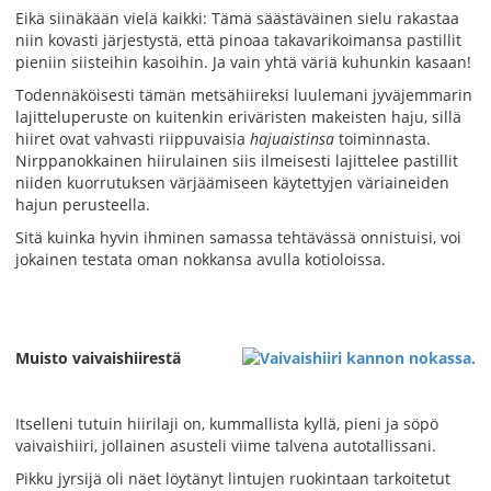
Eikä siinäkään vielä kaikki: Tämä säästäväinen sielu rakastaa
niin kovasti järjestystä, että pinoaa takavarikoimansa pastillit
pieniin siisteihin kasoihin. Ja vain yhtä väriä kuhunkin kasaan!
Todennäköisesti tämän metsähiireksi luulemani jyväjemmarin
lajitteluperuste on kuitenkin eriväristen makeisten haju, sillä
hiiret ovat vahvasti riippuvaisia
hajuaistinsa
toiminnasta.
Nirppanokkainen hiirulainen siis ilmeisesti lajittelee pastillit
niiden kuorrutuksen värjäämiseen käytettyjen väriaineiden
hajun perusteella.
Sitä kuinka hyvin ihminen samassa tehtävässä onnistuisi, voi
jokainen testata oman nokkansa avulla kotioloissa.
Muisto vaivaishiirestä
Itselleni tutuin hiirilaji on, kummallista kyllä, pieni ja söpö
vaivaishiiri, jollainen asusteli viime talvena autotallissani.
Pikku jyrsijä oli näet löytänyt lintujen ruokintaan tarkoitetut